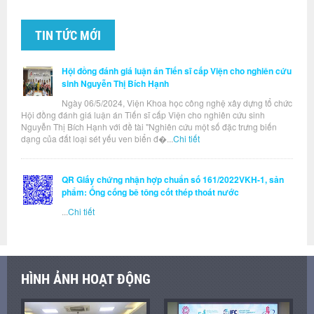
TIN TỨC MỚI
Hội đồng đánh giá luận án Tiến sĩ cấp Viện cho nghiên cứu
sinh Nguyễn Thị Bích Hạnh
Ngày 06/5/2024, Viện Khoa học công nghệ xây dựng tổ chức
Hội đồng đánh giá luận án Tiến sĩ cấp Viện cho nghiên cứu sinh
Nguyễn Thị Bích Hạnh với đề tài "Nghiên cứu một số đặc trưng biến
dạng của đất loại sét yếu ven biển đ�...
Chi tiết
QR Giấy chứng nhận hợp chuẩn số 161/2022VKH-1, sản
phẩm: Ống cống bê tông cốt thép thoát nước
...
Chi tiết
HÌNH ẢNH HOẠT ĐỘNG