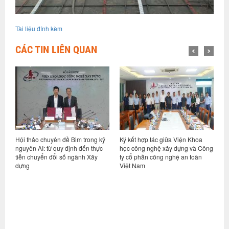
Tài liệu đính kèm
CÁC TIN LIÊN QUAN
Bim trong kỷ
Ký kết hợp tác giữa Viện Khoa
Hội nghị sơ kết thực hiện n
ịnh đến thực
học công nghệ xây dựng và Công
vụ 6 tháng đầu năm và triể
 ngành Xây
ty cổ phần công nghệ an toàn
nhiệm vụ kế hoạch các thá
Việt Nam
cuối năm 2026