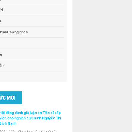
CN
o
hiệm/Chứng nhận
ng
hẩm
TỨC MỚI
Hội đồng đánh giá luận án Tiến sĩ cấp
Viện cho nghiên cứu sinh Nguyễn Thị
Bích Hạnh
2024, Viện Khoa học công nghệ xây