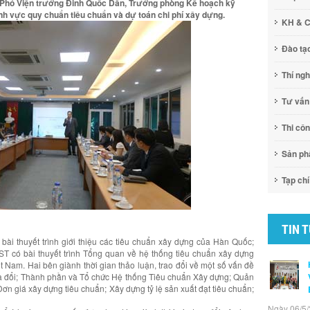
ó Phó Viện trưởng Đinh Quốc Dân, Trưởng phòng Kế hoạch kỹ
ĩnh vực quy chuẩn tiêu chuẩn và dự toán chi phí xây dựng.
KH & 
Đào tạ
Thí ng
Tư vấn
Thi cô
Sản p
Tạp chí
TIN 
 bài thuyết trình giới thiệu các tiêu chuẩn xây dựng của Hàn Quốc;
ST có bài thuyết trình Tổng quan về hệ thống tiêu chuẩn xây dựng
 Nam. Hai bên giành thời gian thảo luận, trao đổi về một số vấn đề
ửa đổi; Thành phần và Tổ chức Hệ thống Tiêu chuẩn Xây dựng; Quản
ơn giá xây dựng tiêu chuẩn; Xây dựng tỷ lệ sản xuất đạt tiêu chuẩn;
Ngày 06/5/