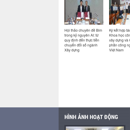
hả năng
Hội thảo chuyên đề Bim
Ký kết hợp tác giữa Viện
Hội nghị sơ 
cao cho
trong kỷ nguyên AI: từ
Khoa học công nghệ
nhiệm vụ 6 
trong hệ
quy định đến thực tiễn
xây dựng và Công ty cổ
năm và triể
hói khi có
chuyển đổi số ngành
phần công nghệ an toàn
vụ kế hoạch
Xây dựng
Việt Nam
cuối năm 2
HÌNH ẢNH HOẠT ĐỘNG