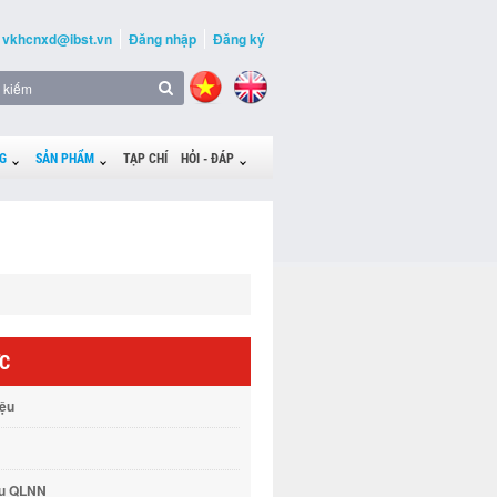
vkhcnxd@ibst.vn
Đăng nhập
Đăng ký
G
SẢN PHẨM
TẠP CHÍ
HỎI - ĐÁP
ỨC
iệu
vụ QLNN