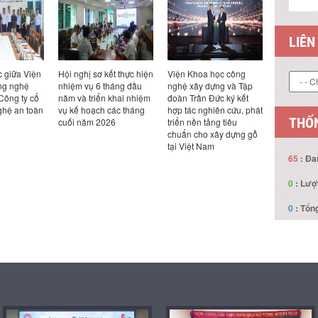
LIÊN
kết thực hiện
Viện Khoa học công
Viện trưởng Nguyễn
Viện trư
tháng đầu
nghệ xây dựng và Tập
Hồng Hải tiếp và làm
Hồng Hải
n khai nhiệm
đoàn Trần Đức ký kết
việc với Công ty TNHH
việc với 
 các tháng
hợp tác nghiên cứu, phát
Viện thiết kế & nghiên
Design K
THỐN
026
triển nền tảng tiêu
cứu kiến trúc Đại học
Bản
chuẩn cho xây dựng gỗ
Triết Giang (UAD), Trung
tại Việt Nam
Quốc
65
: Đa
0
: Lượ
0
: Tổng