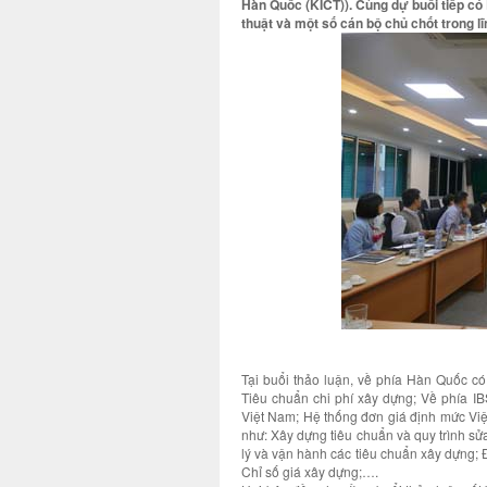
Hàn Quốc (KICT)). Cùng dự buổi tiếp c
thuật và một số cán bộ chủ chốt trong l
Tại buổi thảo luận, về phía Hàn Quốc có
Tiêu chuẩn chi phí xây dựng; Về phía IB
Việt Nam; Hệ thống đơn giá định mức Việt
như: Xây dựng tiêu chuẩn và quy trình s
lý và vận hành các tiêu chuẩn xây dựng; Đ
Chỉ số giá xây dựng;….