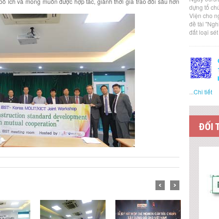
 bổ ích và mong muốn được hợp tác, giành thời gia trao đổi sâu hơn
dựng tổ ch
Viện cho n
đề tài "Ng
đất loại sé
...
Chi tiết
ĐỐI 