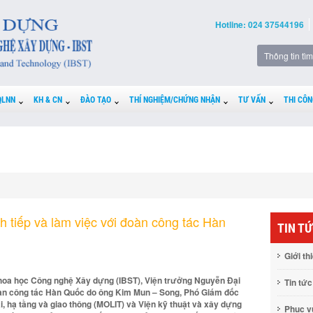
Hotline: 024 37544196
QLNN
KH & CN
ĐÀO TẠO
THÍ NGHIỆM/CHỨNG NHẬN
TƯ VẤN
THI CÔN
 tiếp và làm việc với đoàn công tác Hàn
TIN T
Giới th
Khoa học Công nghệ Xây dựng (IBST), Viện trưởng Nguyễn Đại
Tin tức
đoàn công tác Hàn Quốc do ông Kim Mun – Song, Phó Giám đốc
, hạ tầng và giao thông (MOLIT) và Viện kỹ thuật và xây dựng
Phục 