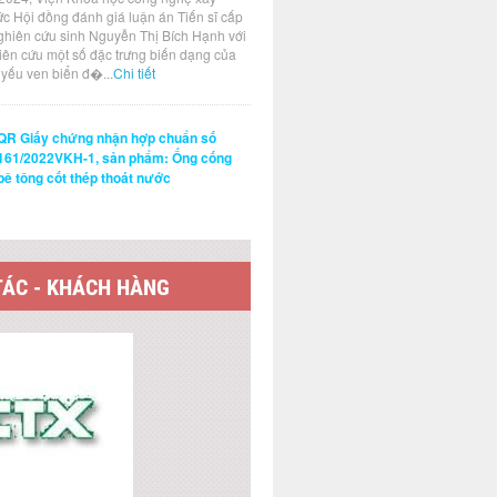
ức Hội đồng đánh giá luận án Tiến sĩ cấp
ghiên cứu sinh Nguyễn Thị Bích Hạnh với
hiên cứu một số đặc trưng biến dạng của
t yếu ven biển đ�...
Chi tiết
QR Giấy chứng nhận hợp chuẩn số
161/2022VKH-1, sản phẩm: Ống cống
bê tông cốt thép thoát nước
TÁC - KHÁCH HÀNG