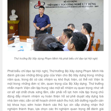
Thứ trưởng Bộ Xây dựng Phạm Minh Hà phát biểu chỉ đạo tại Hội nghị
Phát biểu chỉ đạo tại Hội nghị, Thứ trưởng Bộ Xây dựng Phạm Minh Hà
đánh giá cao những đóng góp của Viện cho Bộ Xây dựng trong những
năm qua, trong đó có các nhiệm vụ khó thực hiện, có thể nói Viện là
một trong những đơn vị lớn, quan trọng của Bộ Xây dựng. Thứ trưởng
nhấn mạnh Viện cần tập trung vào một số nhiệm vụ quan trọng như: về
cơ sở vật chất chưa xứng tầm, cần phải nỗ lực hơn nữa tập trung chủ
động đẩy nhanh nhiệm vụ hoàn thiện hồ sơ phê duyệt xây dựng toà
nhà làm việc; cần có kế hoạch chính sách thu hút, bồi dưỡng nguốn cán
bộ khoa học; sớm hoàn thành các thủ tục xin cấp chứng nhận thử
nghiệm thành thạo, lựa chọn các thí nghiệm quan trọng để đánh giá