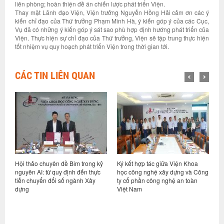
liên phòng; hoàn thiện đề án chiến lược phát triển Viện.
Thay mặt Lãnh đạo Viện, Viện trưởng Nguyễn Hồng Hải cảm ơn các ý
kiến chỉ đạo của Thứ trưởng Phạm Minh Hà, ý kiến góp ý của các Cục,
Vụ đã có những ý kiến góp ý sát sao phù hợp định hướng phát triển của
Viện. Thực hiện sự chỉ đạo của Thứ trưởng, Viện sẽ tập trung thực hiện
tốt nhiệm vụ quy hoạch phát triển Viện trong thời gian tới.
CÁC TIN LIÊN QUAN
t
Hội thảo chuyên đề Bim trong kỷ
Ký kết hợp tác giữa Viện Khoa
H
hệ
nguyên AI: từ quy định đến thực
học công nghệ xây dựng và Công
v
tiễn chuyển đổi số ngành Xây
ty cổ phần công nghệ an toàn
n
dựng
Việt Nam
c