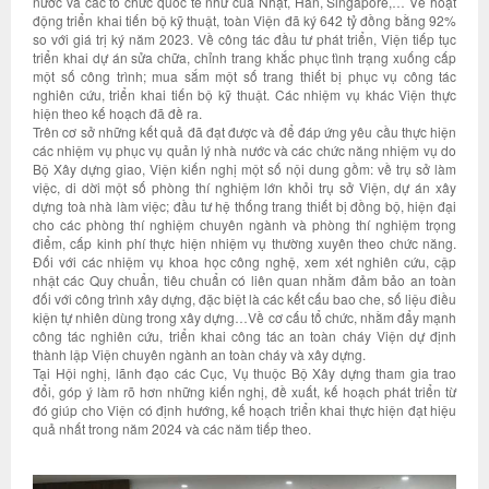
nước và các tổ chức quốc tế như của Nhật, Hàn, Singapore,… Về hoạt
động triển khai tiến bộ kỹ thuật, toàn Viện đã ký 642 tỷ đồng bằng 92%
so với giá trị ký năm 2023. Về công tác đầu tư phát triển, Viện tiếp tục
triển khai dự án sửa chữa, chỉnh trang khắc phục tình trạng xuống cấp
một số công trình; mua sắm một số trang thiết bị phục vụ công tác
nghiên cứu, triển khai tiến bộ kỹ thuật. Các nhiệm vụ khác Viện thực
hiện theo kế hoạch đã đề ra.
Trên cơ sở những kết quả đã đạt được và để đáp ứng yêu cầu thực hiện
các nhiệm vụ phục vụ quản lý nhà nước và các chức năng nhiệm vụ do
Bộ Xây dựng giao, Viện kiến nghị một số nội dung gồm: về trụ sở làm
việc, di dời một số phòng thí nghiệm lớn khỏi trụ sở Viện, dự án xây
dựng toà nhà làm việc; đầu tư hệ thống trang thiết bị đồng bộ, hiện đại
cho các phòng thí nghiệm chuyên ngành và phòng thí nghiệm trọng
điểm, cấp kinh phí thực hiện nhiệm vụ thường xuyên theo chức năng.
Đối với các nhiệm vụ khoa học công nghệ, xem xét nghiên cứu, cập
nhật các Quy chuẩn, tiêu chuẩn có liên quan nhằm đảm bảo an toàn
đối với công trình xây dựng, đặc biệt là các kết cấu bao che, số liệu điều
kiện tự nhiên dùng trong xây dựng…Về cơ cấu tổ chức, nhằm đẩy mạnh
công tác nghiên cứu, triển khai công tác an toàn cháy Viện dự định
thành lập Viện chuyên ngành an toàn cháy và xây dựng.
Tại Hội nghị, lãnh đạo các Cục, Vụ thuộc Bộ Xây dựng tham gia trao
đổi, góp ý làm rõ hơn những kiến nghị, đề xuất, kế hoạch phát triển từ
đó giúp cho Viện có định hướng, kế hoạch triển khai thực hiện đạt hiệu
quả nhất trong năm 2024 và các năm tiếp theo.