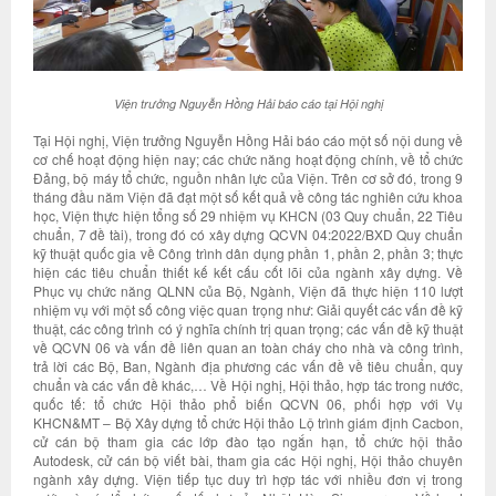
Viện trưởng Nguyễn Hồng Hải báo cáo tại Hội nghị
Tại Hội nghị, Viện trưởng Nguyễn Hồng Hải báo cáo một số nội dung về
cơ chế hoạt động hiện nay; các chức năng hoạt động chính, về tổ chức
Đảng, bộ máy tổ chức, nguồn nhân lực của Viện. Trên cơ sở đó, trong 9
tháng đầu năm Viện đã đạt một số kết quả về công tác nghiên cứu khoa
học, Viện thực hiện tổng số 29 nhiệm vụ KHCN (03 Quy chuẩn, 22 Tiêu
chuẩn, 7 đề tài), trong đó có xây dựng QCVN 04:2022/BXD Quy chuẩn
kỹ thuật quốc gia về Công trình dân dụng phần 1, phần 2, phần 3; thực
hiện các tiêu chuẩn thiết kế kết cấu cốt lõi của ngành xây dựng. Về
Phục vụ chức năng QLNN của Bộ, Ngành, Viện đã thực hiện 110 lượt
nhiệm vụ với một số công việc quan trọng như: Giải quyết các vấn đề kỹ
thuật, các công trình có ý nghĩa chính trị quan trọng; các vấn đề kỹ thuật
về QCVN 06 và vấn đề liên quan an toàn cháy cho nhà và công trình,
trả lời các Bộ, Ban, Ngành địa phương các vấn đề về tiêu chuẩn, quy
chuẩn và các vấn đề khác,… Về Hội nghị, Hội thảo, hợp tác trong nước,
quốc tế: tổ chức Hội thảo phổ biến QCVN 06, phối hợp với Vụ
KHCN&MT – Bộ Xây dựng tổ chức Hội thảo Lộ trình giám định Cacbon,
cử cán bộ tham gia các lớp đào tạo ngắn hạn, tổ chức hội thảo
Autodesk, cử cán bộ viết bài, tham gia các Hội nghị, Hội thảo chuyên
ngành xây dựng. Viện tiếp tục duy trì hợp tác với nhiều đơn vị trong