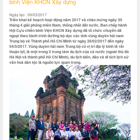
binh Viện KHCN Xây dựng
Ngày tạo : 09/03/2017
Triển khai kế hoạch hoạt động năm 2017 và chào mừng ngày 30
tháng 4 giải phóng miền Nam, thống nhất đất nước, Ban chấp hành
Hội Cựu chiến binh Viện KHCN Xây dựng đã tổ chức chuyến dã
ngoại theo hành trình đường bộ dọc các tỉnh vùng duyên hải nam
Trung bộ về Thành phố Hồ Chí Minh từ ngày 26/02/2017 đến ngày
04/3/2017. Vùng duyên hải nam Trung bộ có vị trí địa lý kinh tế rất
thuận lợi, là một trong 3 trung tâm du lịch của cả nước (ngoài thủ đô
Hà Nội và thành phố Hồ Chí Minh), du lịch biển, đảo và di tích lịch sử
văn hoá dân tộc là nguồn lực quan trọng.