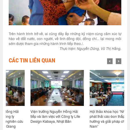
Trên hành trình trở về, ai cũng đầy ắp những kỷ niệm cùng cảm xúc tự
hào về đất nước, con người, về tình đồng đội, đồng chí... lại mong mỏi
sớm được tham gia những hành trình tiếp theo./.
Thực hiện: Nguyễn Dũng, Vũ Thị Hằng.
CÁC TIN LIÊN QUAN
Viện trưởng Nguyễn Hồng Hải
Hội thảo khoa học “Nhà ở xã hội
V
tiếp và làm việc với Công ty Life
phát thải các-bon thấp – Định
t
u
Design Kabaya, Nhật Bản
hướng và giải pháp cho Việt
V
Nam”