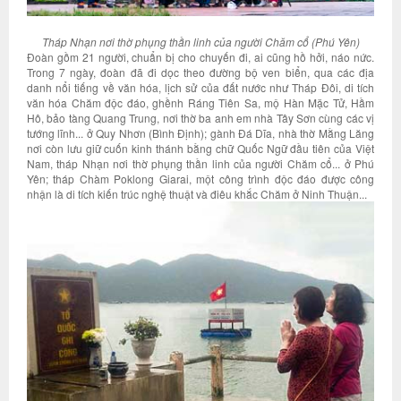
Tháp Nhạn nơi thờ phụng thần linh của người Chăm cổ (Phú Yên)
Đoàn gồm 21 người, chuẩn bị cho chuyến đi, ai cũng hồ hởi, náo nức.
Trong 7 ngày, đoàn đã đi dọc theo đường bộ ven biển, qua các địa
danh nổi tiếng về văn hóa, lịch sử của đất nước như Tháp Đôi, di tích
văn hóa Chăm độc đáo, ghềnh Ráng Tiên Sa, mộ Hàn Mặc Tử, Hầm
Hô, bảo tàng Quang Trung, nơi thờ ba anh em nhà Tây Sơn cùng các vị
tướng lĩnh... ở Quy Nhơn (Bình Định); gành Đá Dĩa, nhà thờ Mằng Lăng
nơi còn lưu giữ cuốn kinh thánh bằng chữ Quốc Ngữ đầu tiên của Việt
Nam, tháp Nhạn nơi thờ phụng thần linh của người Chăm cổ... ở Phú
Yên; tháp Chàm Poklong Giarai, một công trình độc đáo được công
nhận là di tích kiến trúc nghệ thuật và điêu khắc Chăm ở Ninh Thuận...