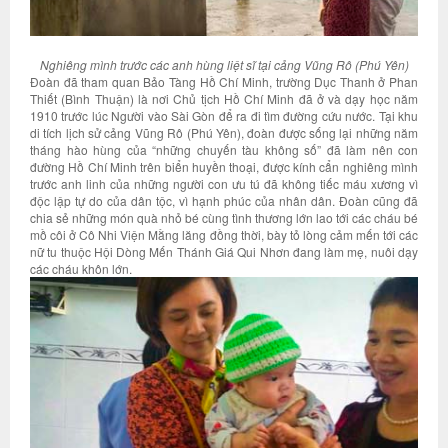
Nghiêng mình trước các anh hùng liệt sĩ tại cảng Vũng Rô (Phú Yên)
Đoàn đã tham quan Bảo Tàng Hồ Chí Minh, trường Dục Thanh ở Phan
Thiết (Bình Thuận) là nơi Chủ tịch Hồ Chí Minh đã ở và dạy học năm
1910 trước lúc Người vào Sài Gòn để ra đi tìm đường cứu nước. Tại khu
di tích lịch sử cảng Vũng Rô (Phú Yên), đoàn được sống lại những năm
tháng hào hùng của “những chuyến tàu không số” đã làm nên con
đường Hồ Chí Minh trên biển huyền thoại, được kính cẩn nghiêng mình
trước anh linh của những người con ưu tú đã không tiếc máu xương vì
độc lập tự do của dân tộc, vì hạnh phúc của nhân dân. Đoàn cũng đã
chia sẻ những món quà nhỏ bé cùng tình thương lớn lao tới các cháu bé
mồ côi ở Cô Nhi Viện Mằng lăng đồng thời, bày tỏ lòng cảm mến tới các
nữ tu thuộc Hội Dòng Mến Thánh Giá Qui Nhơn đang làm mẹ, nuôi dạy
các cháu khôn lớn.