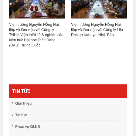
Viện trưởng Nguyễn Hồng Hải
Viện trưởng Nguyễn Hồng Hải
H
ết
tiếp và làm việc với Công ty
tiếp và làm việc với Công ty Life
p
TNHH Viện thiết kế & nghiên cứu
Design Kabaya, Nhật Bản
h
ng
kiến trúc Đại học Triết Giang
N
(UAD), Trung Quốc
TIN TỨC
Giới thiệu
Tin tức
Phục vụ QLNN