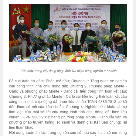
Các thầy trong Hội đồng chụp ảnh lưu niệm cùng nghiên cứu sinh
Bố cục luận án gồm: Phần mở đầu; Chương 1: Tổng quan về nghiên
cứu công trình nhà chịu động đất; Chương 2: Phương pháp Monte -
Carlo và phương pháp Monte - Carlo cải tiến trong tính toán kết cấu;
Chương 3: Phương pháp Monte - Carlo cải tiến trong tính toán kết cấu
công trình nhà chịu động đất theo tiêu chuẩn TCVN 9386:2012 có kể
đến tham số mờ của tiêu chuẩn; Chương 4: Nghiên cứu, khảo sát sự
làm việc của một số kết cấu công trình nhà chịu động đất theo tiêu
chuẩn TCVN 9386:2012 bằng phương pháp Monte -Carlo cải tiến và
phương pháp truyền thống, so sánh và đánh giá; Kết luận chung; Tài
liệu tham khảo.
Nội dung Luận án tập trung nghiên cứu số hóa các tham số mờ trong