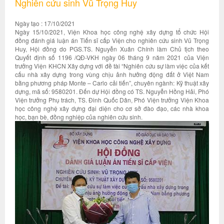
Nghiên cứu sinh Vũ Trọng Huy
Ngày tạo : 17/10/2021
Ngày 15/10/2021, Viện Khoa học công nghệ xây dựng tổ chức Hội
đồng đánh giá luận án Tiến sĩ cấp Viện cho nghiên cứu sinh Vũ Trọng
Huy, Hội đồng do PGS.TS. Nguyễn Xuân Chính làm Chủ tịch theo
Quyết định số 1196 /QĐ-VKH ngày 06 tháng 9 năm 2021 của Viện
trưởng Viện KHCN Xây dựng với đề tài “Nghiên cứu sự làm việc của kết
cấu nhà xây dựng trong vùng chịu ảnh hưởng động đất ở Việt Nam
bằng phương pháp Monte – Carlo cải tiến”, chuyên ngành: Kỹ thuật xây
dựng, mã số: 9580201. Đến dự Hội đồng có TS. Nguyễn Hồng Hải, Phó
Viện trưởng Phụ trách, TS. Đinh Quốc Dân, Phó Viện trưởng Viện Khoa
học công nghệ xây dựng đại diện cho cơ sở đào đạo, các nhà khoa
học, bạn bè, đồng nghiệp của nghiên cứu sinh.