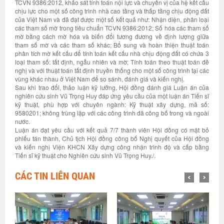
TCVN 9386:2012, khảo sát tính toán nội lực và chuyển vị của hệ kết cấu
chịu lực cho một số công trình nhà cao tầng và thấp tầng chịu động đất
của Việt Nam và đã đạt được một số kết quả như: Nhận diện, phân loại
các tham số mờ trong tiêu chuẩn TCVN 9386:2012; Số hóa các tham số
mờ bằng cách mờ hóa và biến đổi tương đương về định lượng giữa
tham số mờ và các tham số khác; Bổ sung và hoàn thiện thuật toán
phân tích mờ kết cấu để tính toán kết cấu nhà chịu động đất có chứa 3
loại tham số: tất định, ngẫu nhiên và mờ; Tính toán theo thuật toán đề
nghị và với thuật toán tất định truyền thống cho một số công trình tại các
vùng khác nhau ở Việt Nam để so sánh, đánh giá và kiến nghị.
Sau khi trao đổi, thảo luận kỹ lưỡng, Hội đồng đánh giá Luận án của
nghiên cứu sinh Vũ Trọng Huy đáp ứng yêu cầu của một luận án Tiến sĩ
kỹ thuật, phù hợp với chuyên ngành: Kỹ thuật xây dựng, mã số:
9580201; không trùng lặp với các công trình đã công bố trong và ngoài
nước.
Luận án đạt yêu cầu với kết quả 7/7 thành viên Hội đồng có mặt bỏ
phiếu tán thành, Chủ tịch Hội đồng công bố Nghị quyết của Hội đồng
và kiến nghị Viện KHCN Xây dựng công nhận trình độ và cấp bằng
Tiến sĩ kỹ thuật cho Nghiên cứu sinh Vũ Trọng Huy./.
CÁC TIN LIÊN QUAN