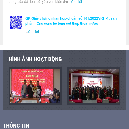
dạng của đất loại sét yếu ven biển đ�...
Chi tiết
QR Giấy chứng nhận hợp chuẩn số 161/2022VKH-1, sản
phẩm: Ống cống bê tông cốt thép thoát nước
...
Chi tiết
HÌNH ẢNH HOẠT ĐỘNG
THÔNG TIN