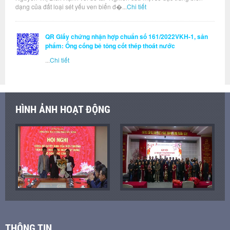
dạng của đất loại sét yếu ven biển đ�...
Chi tiết
QR Giấy chứng nhận hợp chuẩn số 161/2022VKH-1, sản
phẩm: Ống cống bê tông cốt thép thoát nước
...
Chi tiết
HÌNH ẢNH HOẠT ĐỘNG
THÔNG TIN