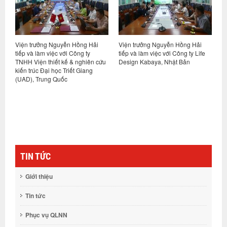
Viện trưởng Nguyễn Hồng Hải
Viện trưởng Nguyễn Hồng Hải
H
ết
tiếp và làm việc với Công ty
tiếp và làm việc với Công ty Life
p
TNHH Viện thiết kế & nghiên cứu
Design Kabaya, Nhật Bản
h
ng
kiến trúc Đại học Triết Giang
N
(UAD), Trung Quốc
TIN TỨC
Giới thiệu
Tin tức
Phục vụ QLNN