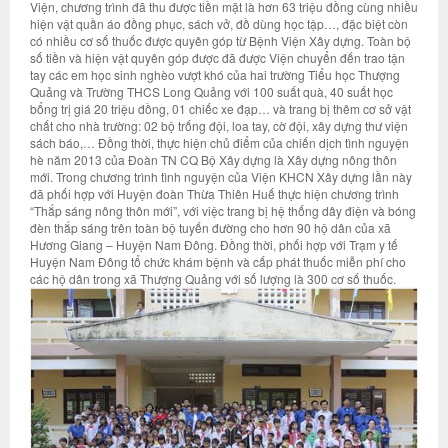
Viện, chương trình đã thu được tiền mặt là hơn 63 triệu đồng cùng nhiều
hiện vật quần áo đồng phục, sách vở, đồ dùng học tập…, đặc biệt còn
có nhiều cơ số thuốc được quyên góp từ Bệnh Viện Xây dựng. Toàn bộ
số tiền và hiện vật quyên góp được đã được Viện chuyển đến trao tận
tay các em học sinh nghèo vượt khó của hai trường Tiểu học Thượng
Quảng và Trường THCS Long Quảng với 100 suất quà, 40 suất học
bổng trị giá 20 triệu đồng, 01 chiếc xe đạp… và trang bị thêm cơ sở vật
chất cho nhà trường: 02 bộ trống đội, loa tay, cờ đội, xây dựng thư viện
sách báo,… Đồng thời, thực hiện chủ điểm của chiến dịch tình nguyện
hè năm 2013 của Đoàn TN CQ Bộ Xây dựng là Xây dựng nông thôn
mới. Trong chương trình tình nguyện của Viện KHCN Xây dựng lần này
đã phối hợp với Huyện đoàn Thừa Thiên Huế thực hiện chương trình
“Thắp sáng nông thôn mới”, với việc trang bị hệ thống dây điện và bóng
đèn thắp sáng trên toàn bộ tuyến đường cho hơn 90 hộ dân của xã
Hương Giang – Huyện Nam Đông. Đồng thời, phối hợp với Trạm y tế
Huyện Nam Đông tổ chức khám bệnh và cấp phát thuốc miễn phí cho
các hộ dân trong xã Thượng Quảng với số lượng là 300 cơ số thuốc.