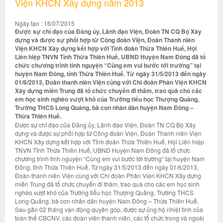
Viện KHCN Xây dựng năm 2013
Ngày tạo : 16/07/2015
Được sự chỉ đạo của Đảng ủy, Lãnh đạo Viện, Đoàn TN CQ Bộ Xây
dựng và được sự phối hợp từ Công đoàn Viện, Đoàn Thanh niên
Viện KHCN Xây dựng kết hợp với Tỉnh đoàn Thừa Thiên Huế, Hội
Liên hiệp TNVN Tỉnh Thừa Thiên Huế, UBND Huyện Nam Đông đã tổ
chức chương trình tình nguyện “Cùng em vui bước tới trường” tại
huyện Nam Đông, tỉnh Thừa Thiên Huế. Từ ngày 31/5/2013 đến ngày
01/6/2013, Đoàn thanh niên Viện cùng với Chi đoàn Phân Viện KHCN
Xây dựng miền Trung đã tổ chức chuyến đi thăm, trao quà cho các
em học sinh nghèo vượt khó của Trường tiểu học Thượng Quảng,
Trường THCS Long Quảng, bà con nhân dân huyện Nam Đông –
Thừa Thiên Huế.
Được sự chỉ đạo của Đảng ủy, Lãnh đạo Viện, Đoàn TN CQ Bộ Xây
dựng và được sự phối hợp từ Công đoàn Viện, Đoàn Thanh niên Viện
KHCN Xây dựng kết hợp với Tỉnh đoàn Thừa Thiên Huế, Hội Liên hiệp
TNVN Tỉnh Thừa Thiên Huế, UBND Huyện Nam Đông đã tổ chức
chương trình tình nguyện “Cùng em vui bước tới trường” tại huyện Nam
Đông, tỉnh Thừa Thiên Huế. Từ ngày 31/5/2013 đến ngày 01/6/2013,
Đoàn thanh niên Viện cùng với Chi đoàn Phân Viện KHCN Xây dựng
miền Trung đã tổ chức chuyến đi thăm, trao quà cho các em học sinh
nghèo vượt khó của Trường tiểu học Thượng Quảng, Trường THCS
Long Quảng, bà con nhân dân huyện Nam Đông – Thừa Thiên Huế.
Sau gần 02 tháng vận động quyên góp, được sự ủng hộ nhiệt tình của
toàn thể CBCNV, các đoàn viên thanh niên, các tổ chức trong và ngoài