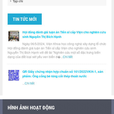
Tạp chí
TIN TỨC MỚI
Hội đồng đánh giá luận án Tiến sĩ cấp Viện cho nghiên cứu
sinh Nguyễn Thị Bích Hạnh
Ngày 06/5/2024, Viện Khoa học công nghệ xây dựng tổ chức
Hội đồng đánh giá luận án Tiến sĩ cấp Viện cho nghiên cứu sinh
Nguyễn Thị Bích Hạnh với đề tài "Nghiên cứu một số đặc trưng biến
dạng của đất loại sét yếu ven biển đ�...
Chi tiết
QR Giấy chứng nhận hợp chuẩn số 161/2022VKH-1, sản
phẩm: Ống cống bê tông cốt thép thoát nước
...
Chi tiết
HÌNH ẢNH HOẠT ĐỘNG