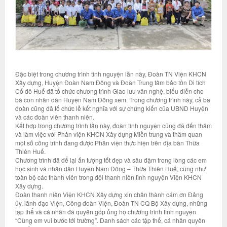
Đặc biệt trong chương trình tình nguyện lần này, Đoàn TN Viện KHCN
Xây dựng, Huyện Đoàn Nam Đông và Đoàn Trung tâm bảo tồn Di tích
Cố đô Huế đã tổ chức chương trình Giao lưu văn nghệ, biểu diễn cho
bà con nhân dân Huyện Nam Đông xem. Trong chương trình này, cả ba
đoàn cũng đã tổ chức lễ kết nghĩa với sự chứng kiến của UBND Huyện
và các đoàn viên thanh niên.
Kết hợp trong chương trình lần này, đoàn tình nguyện cũng đã đến thăm
và làm việc với Phân viện KHCN Xây dựng Miền trung và thăm quan
một số công trình đang được Phân viện thực hiện trên địa bàn Thừa
Thiên Huế.
Chương trình đã để lại ấn tượng tốt đẹp và sâu đậm trong lòng các em
học sinh và nhân dân Huyện Nam Đông – Thừa Thiên Huế, cũng như
toàn bộ các thành viên trong đội thanh niên tình nguyện Viện KHCN
Xây dựng.
Đoàn thanh niên Viện KHCN Xây dựng xin chân thành cám ơn Đảng
ủy, lãnh đạo Viện, Công đoàn Viện, Đoàn TN CQ Bộ Xây dựng, những
tập thể và cá nhân đã quyên góp ủng hộ chương trình tình nguyện
“Cùng em vui bước tới trường”. Danh sách các tập thể, cá nhân quyên