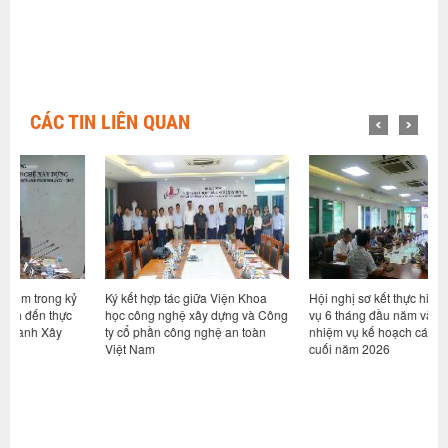
CÁC TIN LIÊN QUAN
ỷ
Ký kết hợp tác giữa Viện Khoa
Hội nghị sơ kết thực hiện nhiệm
V
học công nghệ xây dựng và Công
vụ 6 tháng đầu năm và triển khai
d
ty cổ phần công nghệ an toàn
nhiệm vụ kế hoạch các tháng
h
Việt Nam
cuối năm 2026
n
g