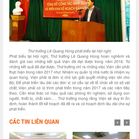
Thứ trưởng Lê Quang Hùng phát biểu tại Hội nghị
Phát biểu tại Hội nghị, Thứ trưởng Lê Quang Hùng hoan nghênh và
đánh giá cao những kết quả Viện đã đạt được trong năm 2016. Từ
những kết quả đã đạt được, Thứ trưởng chỉ ra những việc Viện cần phải
thực hiện trong năm 2017 như: Nhiệm vụ quản lý nhà nước là nhiệm vụ
quan trọng, Viện phải là đơn vị chủ lực giải quyết những việc lớn cho
Bộ; Để phát triển lâu dài các đơn vị cơ cấu lại về tổ chức về cơ sở vật
chất; Viện phải có lộ trình phát triển trong năm 2017 và các năm tiếp
theo; Cần khai thác có hiệu quả các phòng thí nghiệm, sử dụng con
người, thiết bị, chất xám;…. Thứ trưởng mong rằng Viện sẽ duy trì ổn
định, hoàn thành tốt kế hoạch đã đề ra và có hoạch định lâu dài cho sự
phát triển.
CÁC TIN LIÊN QUAN