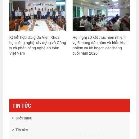
ỷ
Ký kết hợp tác giữa Viện Khoa
Hội nghị sơ kết thực hiện nhiệm
V
học công nghệ xây dựng và Công
vụ 6 tháng đầu năm và triển khai
d
ty cổ phần công nghệ an toàn
nhiệm vụ kế hoạch các tháng
h
Việt Nam
cuối năm 2026
n
g
TIN TỨC
Giới thiệu
Tin tức