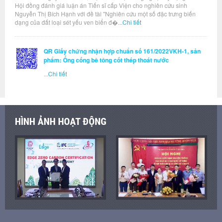
Hội đồng đánh giá luận án Tiến sĩ cấp Viện cho nghiên cứu sinh
Nguyễn Thị Bích Hạnh với đề tài "Nghiên cứu một số đặc trưng biến
dạng của đất loại sét yếu ven biển đ�...
Chi tiết
QR Giấy chứng nhận hợp chuẩn số 161/2022VKH-1, sản
phẩm: Ống cống bê tông cốt thép thoát nước
...
Chi tiết
HÌNH ẢNH HOẠT ĐỘNG