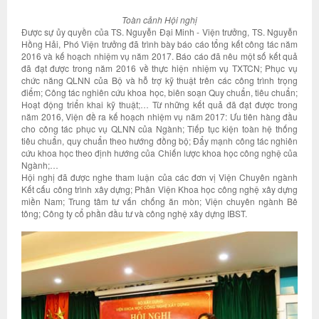
Toàn cảnh Hội nghị
Được sự ủy quyền của TS. Nguyễn Đại Minh - Viện trưởng, TS. Nguyễn
Hồng Hải, Phó Viện trưởng đã trình bày báo cáo tổng kết công tác năm
2016 và kế hoạch nhiệm vụ năm 2017. Báo cáo đã nêu một số kết quả
đã đạt được trong năm 2016 về thực hiện nhiệm vụ TXTCN; Phục vụ
chức năng QLNN của Bộ và hỗ trợ kỹ thuật trên các công trình trọng
điểm; Công tác nghiên cứu khoa học, biên soạn Quy chuẩn, tiêu chuẩn;
Hoạt động triển khai kỹ thuật;… Từ những kết quả đã đạt được trong
năm 2016, Viện đề ra kế hoạch nhiệm vụ năm 2017: Ưu tiên hàng đầu
cho công tác phục vụ QLNN của Ngành; Tiếp tục kiện toàn hệ thống
tiêu chuẩn, quy chuẩn theo hướng đồng bộ; Đẩy mạnh công tác nghiên
cứu khoa học theo định hướng của Chiến lược khoa học công nghệ của
Ngành;…
Hội nghị đã được nghe tham luận của các đơn vị Viện Chuyên ngành
Kết cấu công trình xây dựng; Phân Viện Khoa học công nghệ xây dựng
miền Nam; Trung tâm tư vấn chống ăn mòn; Viện chuyên ngành Bê
tông; Công ty cổ phần đầu tư và công nghệ xây dựng IBST.