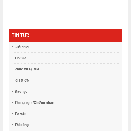
TIN TỨC
Giới thiệu
Tin tức
Phục vụ QLNN
KH & CN
Đào tạo
Thí nghiệm/Chứng nhận
Tư vấn
Thi công