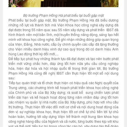
Bộ trưởng Phạm Hồng Hà phát biểu tại buổi gặp mặt
Phát biểu tại buổi gặp mặt, Bộ trưởng Phạm Hồng Hà đã biểu dương
những nỗ lực và thành tích mà Viện Khoa học công nghệ xây dựng đã
đạt được trong 55 năm qua: sau 55 năm xây dựng và phát triển IBST đã
hình thành nên một bản lĩnh, một truyền thống năng động, sáng tạo hết
mình với khoa học công nghệ. Để ghi nhận những đóng góp quan trọng
của Viện, Đảng, Nhà nước, cấp ủy chính quyền các cấp đã tặng thưởng
cho Viện nhiều danh hiệu vinh dự cao quý trong đó có danh hiệu Anh
hùng Lao động thời kỳ đổi mới,...
Để tiếp tục phát huy những thành tựu đã đạt được và tạo nên bước phát
triển mới vững chắc hơn, đáp ứng tốt hơn nữa yêu cầu công nghiệp
hóa, hiện đại hóa và hội nhập quốc tế trong thời gian tới, Bộ trưởng
Phạm Hồng Hà cũng đề nghị IBST cần thực hiện tốt một số nội dung
sau:
Tiếp tục quán triệt và tổ chức thực hiện có hiệu quả các Nghị quyết của
Trung ương, các chương trình kế hoạch phát triển khoa học công nghệ
của Chính phủ và của Bộ Xây dựng; rà soát bổ sung chiến lược phát
triển dài hạn và kế hoạch hoạt động từng năm nhằm đáp ứng tốt hơn
các nhiệm vụ quản lý nhà nước của Bộ Xây dựng, phù hợp với nhu cầu
thị trường. Thực hiện tốt việc đổi mới cơ chế và nội dung hoạt động của
đơn vị sự nghiệp khoa học, thực hiện tốt cơ chế tự chủ tiến tới tự chủ
hoàn toàn, hướng tới xây dựng Viện trở thành một trung tâm khoa học
công nghệ hàng đầu của Ngành và cả nước, từng bước theo kịp với khu
vực và thế giới; tiếp tục trú trọng công tác cán bộ, xây dựng tập thể đoàn