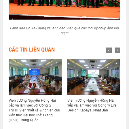
Lãnh đạo Bộ Xây dựng và lãnh đạo Viện qua các thời kỳ chụp ảnh lưu
niệm
CÁC TIN LIÊN QUAN
Viện trưởng Nguyễn Hồng Hải
Viện trưởng Nguyễn Hồng Hải
H
ết
tiếp và làm việc với Công ty
tiếp và làm việc với Công ty Life
p
TNHH Viện thiết kế & nghiên cứu
Design Kabaya, Nhật Bản
h
ng
kiến trúc Đại học Triết Giang
N
(UAD), Trung Quốc