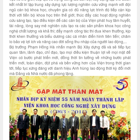
kết nhất trí tập trung xây dựng lực lượng nghiên cứu vững mạnh với đội
ngũ cán bộ khoa học, chuyên gia có đủ năng lực trình độ tiếp cận kịp
thời với tiến bộ khoa học trên thế giới; thúc đẩy các hoạt động nghiên
cứu sáng tạo, tạo điều kiện để các cán bộ của Viện phát huy tâm huyết,
tài năng, lòng say mê nghiên cứu tạo ra các sản phẩm khoa học công
nghệ chất lượng và khả thi; đẩy mạnh công tác thi đua khen thưởng, kịp
thời khen thưởng và biểu dương các cá nhân điển hình tiên tiến; chăm
lo bảo vệ lợi ích và nâng cao đời sống thu nhập của người lao động,...
Bộ trưởng Phạm Hồng Hà nhấn mạnh Bộ Xây dựng đã và sẽ tiếp tục
quan tâm, lãnh đạo, chỉ đạo, tạo mọi điều kiện thuận lợi về mọi mặt để
Viện có bước phát triển mới, đồng thời tin tưởng về những bước phát
triển mới, toàn diện, đột phá và bền vững hơn của Viện trong thời gian
tới, tiếp tục xứng đáng với danh hiệu Anh hùng lao động thời kỳ đổi mới
mà Đảng và Nhà nước đã phong tặng.