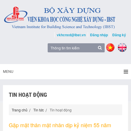
vkhcnxd@ibst.vn
Đăng nhập
Đăng ký
MENU
TIN HOẠT ĐỘNG
Trang chủ
Tin tức
Tin hoạt động
Gặp mặt thân mật nhân dịp kỷ niệm 55 năm