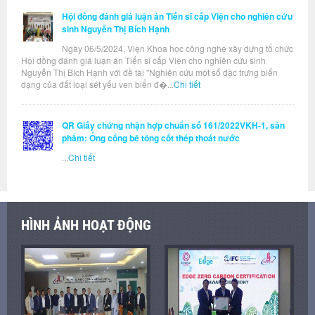
Hội đồng đánh giá luận án Tiến sĩ cấp Viện cho nghiên cứu
sinh Nguyễn Thị Bích Hạnh
Ngày 06/5/2024, Viện Khoa học công nghệ xây dựng tổ chức
Hội đồng đánh giá luận án Tiến sĩ cấp Viện cho nghiên cứu sinh
Nguyễn Thị Bích Hạnh với đề tài "Nghiên cứu một số đặc trưng biến
dạng của đất loại sét yếu ven biển đ�...
Chi tiết
QR Giấy chứng nhận hợp chuẩn số 161/2022VKH-1, sản
phẩm: Ống cống bê tông cốt thép thoát nước
...
Chi tiết
HÌNH ẢNH HOẠT ĐỘNG