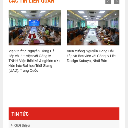
CÁC TIN LIÊN QUAN
ng Nguyễn Hồng Hải
Viện trưởng Nguyễn Hồng Hải
Hội thảo khoa học
 việc với Công ty
tiếp và làm việc với Công ty Life
phát thải các-bon 
thiết kế & nghiên cứu
Design Kabaya, Nhật Bản
hướng và giải phá
ại học Triết Giang
Nam”
ng Quốc
TIN TỨC
Giới thiệu