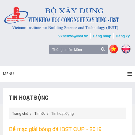
vkhcnxd@ibst.vn
Đăng nhập
Đăng ký
MENU
TIN HOẠT ĐỘNG
Trang chủ
Tin tức
Tin hoạt động
Bế mạc giải bóng đá IBST CUP - 2019