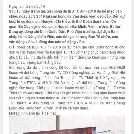
Ngày tạo : 28/03/2019
Sau 15 ngày tranh tài, giải bóng đá IBST CUP - 2019 đã bế mạc vào
chiều ngày 25/3/2019 tại sân bóng đá Vận động viên cao cấp. Đến dự
buổi lễ có đồng chí Nguyễn Chí Hiếu, Bí thư Đoàn thanh niên Cơ
quan Bộ Xây dựng, đồng chí Nguyễn Đại Minh, Viện trưởng, Bí thư
Đảng ủy, đồng chí Đinh Quốc Dân, Phó Viện trưởng, đại diện Ban
chấp hành Công đoàn Viện, các đồng chí trong Ban Tổ chức, các
vận động viên và đông đảo các cổ động viên.
Giải bóng đá IBST CUP - 2019 có sự tham gia của 8 đội bóng từ các
đơn vị trực thuộc Viện và trải qua 16 trận với hàng chục bàn thắng được
ghi. Các cầu thủ đã thi đấu hết mình đem đến cho khán giả những pha
bóng hay, những bàn thắng đẹp.
Giải bóng đá đã thành công tốt đẹp với kết quả như sau: Giải Nhất
thuộc về đội bóng Trung tâm TV XD Công nghiệp và Hạ tầng; Giải Nhì
thuộc về đội bóng Liên quân Trung tâm TV Thiết bị & Xây dựng và
Trung tâm PTCN & VLXD; Giả Ba thuộc về đội bóng Trung tâm Công
nghệ Xây dựng; Giải phong cách thuộc về đội bóng Trung tâm Tư vấn
Thiết kế và Xây dựng; Giải cầu thủ ghi nhiều bàn thắng nhất thuộc về 2
cầu thủ cùng có 9 bàn thắng là Bùi Đức Mạnh của Liên quân Trung tâm
TV Thiết bị & Xây dựng và Trung tâm PTCN & VLXD và Trần Hoàng
Long của Trung tâm Tư vấn Thiết kế và Xây dựng.
Một số hình ảnh tại lễ bế mạc: