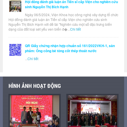
Hội đồng đánh giá luận án Tiến sĩ cấp Viện cho nghiên cứu
sinh Nguyễn Thị Bích Hạnh
Ngày 06/5/2024, Viện Khoa học công nghệ xây dựng tổ chức
Hội đồng đánh giá luận án Tiến sĩ cấp Viện cho nghiên cứu sinh
Nguyễn Thị Bích Hạnh với đề tài "Nghiên cứu một số đặc trưng biến
dạng của đất loại sét yếu ven biển đ�...
Chi tiết
QR Giấy chứng nhận hợp chuẩn số 161/2022VKH-1, sản
phẩm: Ống cống bê tông cốt thép thoát nước
...
Chi tiết
HÌNH ẢNH HOẠT ĐỘNG