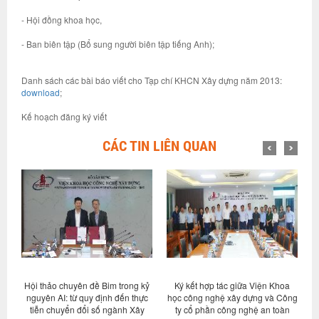
- Hội đồng khoa học,
- Ban biên tập (Bổ sung người biên tập tiếng Anh);
Danh sách các bài báo viết cho Tạp chí KHCN Xây dựng năm 2013:
download
;
Kế hoạch đăng ký viết
CÁC TIN LIÊN QUAN
chuyên đề Bim trong kỷ
Ký kết hợp tác giữa Viện Khoa
Hội nghị sơ kết t
: từ quy định đến thực
học công nghệ xây dựng và Công
vụ 6 tháng đầu nă
yển đổi số ngành Xây
ty cổ phần công nghệ an toàn
nhiệm vụ kế ho