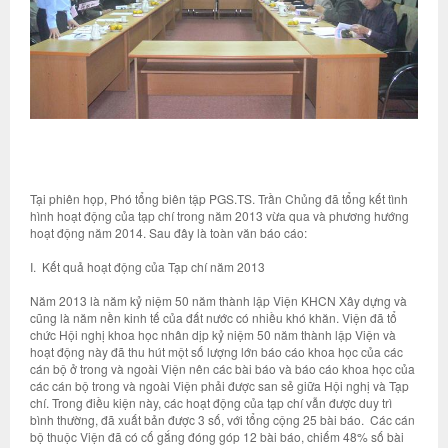
Tại phiên họp, Phó tổng biên tập PGS.TS. Trần Chủng đã tổng kết tình
hình hoạt động của tạp chí trong năm 2013 vừa qua và phương hướng
hoạt động năm 2014. Sau đây là toàn văn báo cáo:
I. Kết quả hoạt động của Tạp chí năm 2013
Năm 2013 là năm kỷ niệm 50 năm thành lập Viện KHCN Xây dựng và
cũng là năm nền kinh tế của đất nước có nhiều khó khăn. Viện đã tổ
chức Hội nghị khoa học nhân dịp kỷ niệm 50 năm thành lập Viện và
hoạt động này đã thu hút một số lượng lớn báo cáo khoa học của các
cán bộ ở trong và ngoài Viện nên các bài báo và báo cáo khoa học của
các cán bộ trong và ngoài Viện phải được san sẻ giữa Hội nghị và Tạp
chí. Trong điều kiện này, các hoạt động của tạp chí vẫn được duy trì
bình thường, đã xuất bản được 3 số, với tổng cộng 25 bài báo. Các cán
bộ thuộc Viện đã có cố gắng đóng góp 12 bài báo, chiếm 48% số bài