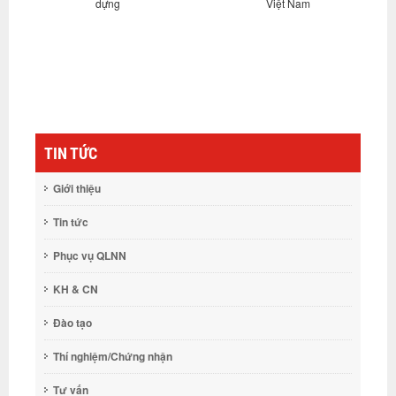
dựng
Việt Nam
cuối nă
TIN TỨC
Giới thiệu
Tin tức
Phục vụ QLNN
KH & CN
Đào tạo
Thí nghiệm/Chứng nhận
Tư vấn