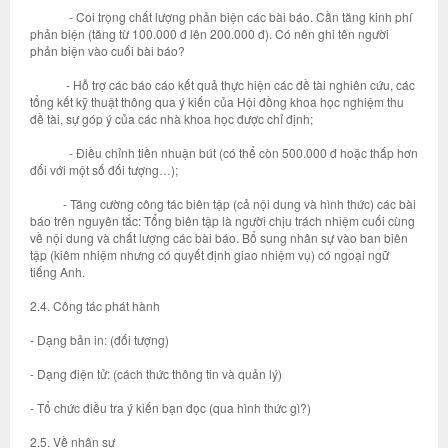
- Coi trọng chất lượng phản biện các bài báo. Cần tăng kinh phí
phản biện (tăng từ 100.000 đ lên 200.000 đ). Có nên ghi tên người
phản biện vào cuối bài báo?
- Hỗ trợ các báo cáo kết quả thực hiện các đề tài nghiên cứu, các
tổng kết kỹ thuật thông qua ý kiến của Hội đồng khoa học nghiệm thu
đề tài, sự góp ý của các nhà khoa học được chỉ định;
- Điều chỉnh tiền nhuận bút (có thể còn 500.000 đ hoặc thấp hơn
đối với một số đối tượng…);
- Tăng cường công tác biên tập (cả nội dung và hình thức) các bài
báo trên nguyên tắc: Tổng biên tập là người chịu trách nhiệm cuối cùng
về nội dung và chất lượng các bài báo. Bổ sung nhân sự vào ban biên
tập (kiêm nhiệm nhưng có quyết định giao nhiệm vụ) có ngoại ngữ
tiếng Anh.
2.4. Công tác phát hành
- Dạng bản in: (đối tượng)
- Dạng điện tử: (cách thức thông tin và quản lý)
- Tổ chức điều tra ý kiến bạn đọc (qua hình thức gì?)
2.5. Về nhân sự