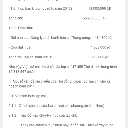
- Tiền họp ban khoa học (đầu năm 2013) 13.000.000 (đ)
Tổng chi: 56.238.500 (đ)
1.3.2. Phần thu:
- Gửi bán qua Công ty phát hành báo chí Trung ương: 4.414.800 (đ)
- Qua đặt mua: 4.368.000 (đ)
Tổng thu Tạp chí năm 2013: 8.782.800 (đ)
Như vậy Viện đã chi cho 3 số của tạp chí 47.455.700 đ, tính trung bình
15.818.567 đ/số.
II. Một số vấn đề xin ý kiến của Hội đồng Khoa học Tạp chí cho kế
hoạch năm 2014
2.1. Về hình thức tạp chí
2.1.1. Chỉnh sửa bìa của tạp chí (có các phương án kèm theo)
2.1.2. Thay đổi các chuyên mục của tạp chí:
Thay các chuyên mục hiện nay: Khảo sát- Thiết kế xây dựng;