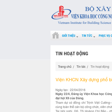
GIỚI THIỆU
TIN TỨC
PHỤC VỤ 
TIN HOẠT ĐỘNG
Trang chủ
Tin tức
Tin hoạt động
Viện KHCN Xây dựng phổ biến
Ngày tạo : 22/04/2016
Ngày 22/4, Đảng ủy Viện Khoa học Công 
đại hội XII của Đảng.
Tham dự có đồng chí Trịnh Việt Cường– 
cùng toàn thể cán bộ công chức, viên c
Tại Hội nghị, GS. TS Hoàng Chí Bảo - c