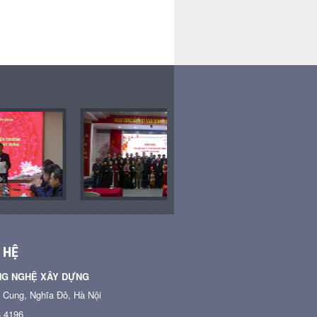
chính
 HỆ
NG NGHỆ XÂY DỰNG
n Cung, Nghĩa Đô, Hà Nội
4 4196