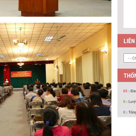
LIÊN
THỐN
65
: Đa
0
: Lượ
0
: Tổng