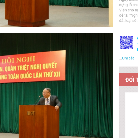
dựng tổ ch
Viện cho n
đề tài "Ng
đất loại sé
...
Chi tiết
ĐỐI 