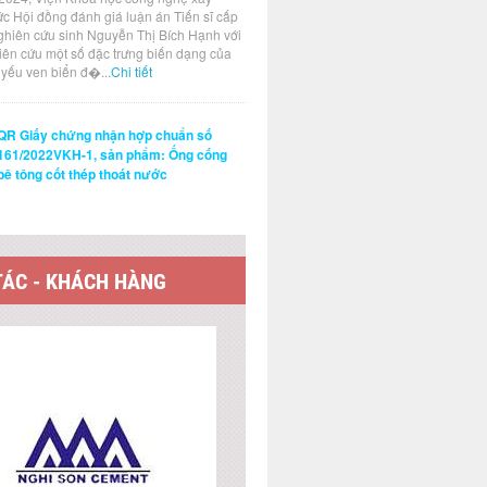
ức Hội đồng đánh giá luận án Tiến sĩ cấp
ghiên cứu sinh Nguyễn Thị Bích Hạnh với
hiên cứu một số đặc trưng biến dạng của
t yếu ven biển đ�...
Chi tiết
QR Giấy chứng nhận hợp chuẩn số
161/2022VKH-1, sản phẩm: Ống cống
bê tông cốt thép thoát nước
TÁC - KHÁCH HÀNG