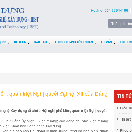
Hotline: 024 37544196
QLNN
KH & CN
ĐÀO TẠO
THÍ NGHIỆM/CHỨNG NHẬN
TƯ VẤN
THI CÔN
, quán triệt Nghị quyết đại hội XII của Đảng
TIN T
Giới th
nghệ Xây dựng tổ chức Hội nghị phổ biến, quán triệt Nghị quyết
Tin tức
Bí thư Đảng ủy Viện - Viện trưởng; các đồng chí phó Viện trưởng
hức Viện Khoa học Công nghệ Xây dựng.
Phục 
huyên gia cao cấp Hội đồng lý luận Trung ương đã phổ biến, quán