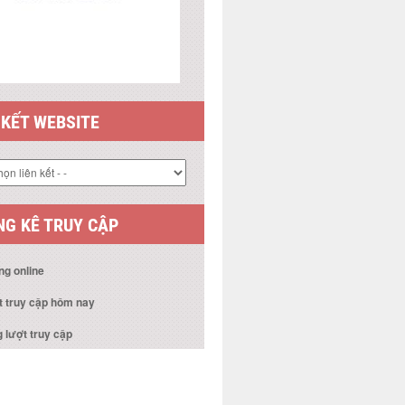
 KẾT WEBSITE
G KÊ TRUY CẬP
ng online
t truy cập hôm nay
 lượt truy cập