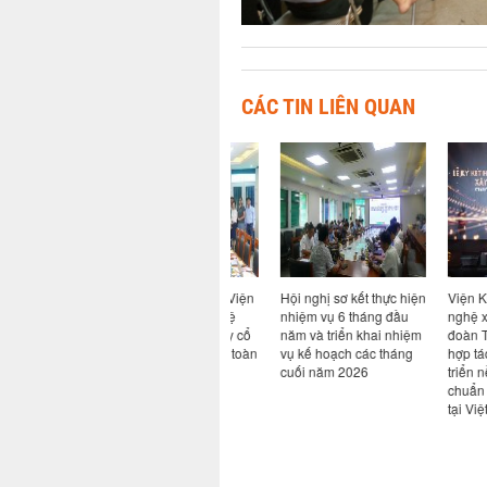
CÁC TIN LIÊN QUAN
n đề Bim
Ký kết hợp tác giữa Viện
Hội nghị sơ kết thực hiện
Viện Khoa h
AI: từ
Khoa học công nghệ
nhiệm vụ 6 tháng đầu
nghệ xây dựn
ực tiễn
xây dựng và Công ty cổ
năm và triển khai nhiệm
đoàn Trần Đứ
ngành
phần công nghệ an toàn
vụ kế hoạch các tháng
hợp tác nghi
Việt Nam
cuối năm 2026
triển nền tản
chuẩn cho x
tại Việt Nam