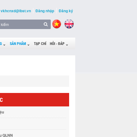
vkhcnxd@ibst.vn
Đăng nhập
Đăng ký
G
SẢN PHẨM
TẠP CHÍ
HỎI - ĐÁP
ỨC
iệu
vụ QLNN