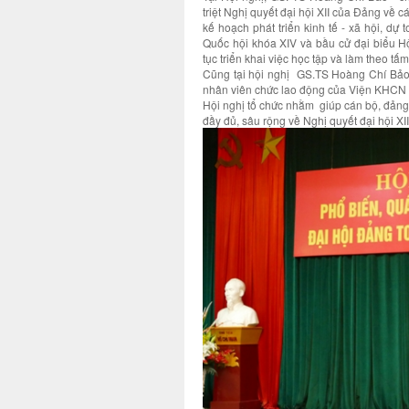
triệt Nghị quyết đại hội XII của Đảng về 
kế hoạch phát triển kinh tế - xã hội, d
Quốc hội khóa XIV và bầu cử đại biểu H
tục triển khai việc học tập và làm theo t
Cũng tại hội nghị GS.TS Hoàng Chí Bảo 
nhân viên chức lao động của Viện KHCN
Hội nghị tổ chức nhằm giúp cán bộ, đản
đầy đủ, sâu rộng về Nghị quyết đại hội XI