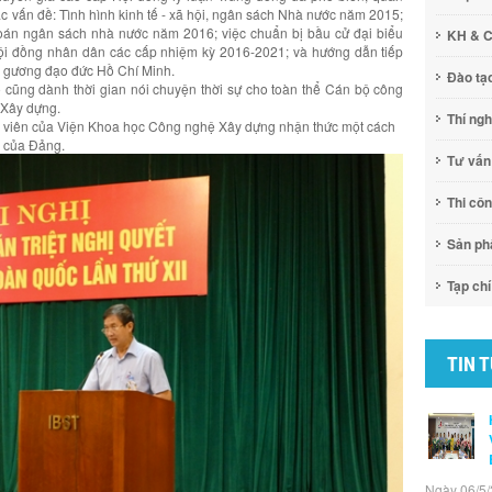
các vấn đề: Tình hình kinh tế - xã hội, ngân sách Nhà nước năm 2015;
ự toán ngân sách nhà nước năm 2016; việc chuẩn bị bầu cử đại biểu
KH & 
ội đồng nhân dân các cấp nhiệm kỳ 2016-2021; và hướng dẫn tiếp
ấm gương đạo đức Hồ Chí Minh.
Đào tạ
cũng dành thời gian nói chuyện thời sự cho toàn thể Cán bộ công
 Xây dựng.
Thí ng
g viên của Viện Khoa học Công nghệ Xây dựng nhận thức một cách
I của Đảng.
Tư vấn
Thi cô
Sản p
Tạp chí
TIN 
Ngày 06/5/