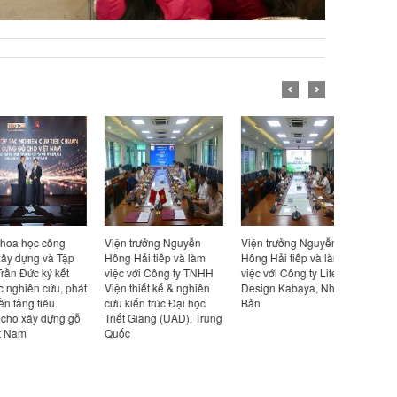
ọc công
Viện trưởng Nguyễn
Viện trưởng Nguyễn
Hội thảo 
g và Tập
Hồng Hải tiếp và làm
Hồng Hải tiếp và làm
ở xã hội ph
c ký kết
việc với Công ty TNHH
việc với Công ty Life
bon thấp 
ên cứu, phát
Viện thiết kế & nghiên
Design Kabaya, Nhật
và giải ph
g tiêu
cứu kiến trúc Đại học
Bản
Nam”
ây dựng gỗ
Triết Giang (UAD), Trung
Quốc