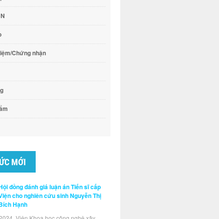
CN
o
hiệm/Chứng nhận
ng
hẩm
TỨC MỚI
Hội đồng đánh giá luận án Tiến sĩ cấp
Viện cho nghiên cứu sinh Nguyễn Thị
Bích Hạnh
2024, Viện Khoa học công nghệ xây