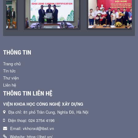
THÔNG TIN
Trang chủ
Tin tức
Thư viện
Liên hệ
THÔNG TIN LIÊN HỆ
VIỆN KHOA HỌC CÔNG NGHỆ XÂY DỰNG
Địa chỉ: 81 phố Trần Cung, Nghĩa Đô, Hà Nội
Điện thoại: 024 3754 4196
Email: vkhcnxd@ibst.vn
Website: https://ibst.vn/