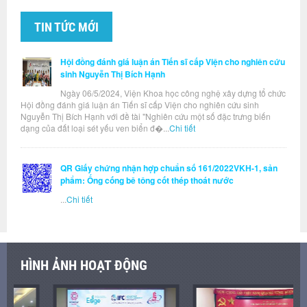
TIN TỨC MỚI
Hội đồng đánh giá luận án Tiến sĩ cấp Viện cho nghiên cứu
sinh Nguyễn Thị Bích Hạnh
Ngày 06/5/2024, Viện Khoa học công nghệ xây dựng tổ chức
Hội đồng đánh giá luận án Tiến sĩ cấp Viện cho nghiên cứu sinh
Nguyễn Thị Bích Hạnh với đề tài "Nghiên cứu một số đặc trưng biến
dạng của đất loại sét yếu ven biển đ�...
Chi tiết
QR Giấy chứng nhận hợp chuẩn số 161/2022VKH-1, sản
phẩm: Ống cống bê tông cốt thép thoát nước
...
Chi tiết
HÌNH ẢNH HOẠT ĐỘNG