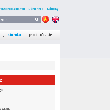
vkhcnxd@ibst.vn
Đăng nhập
Đăng ký
G
SẢN PHẨM
TẠP CHÍ
HỎI - ĐÁP
ỨC
iệu
vụ QLNN