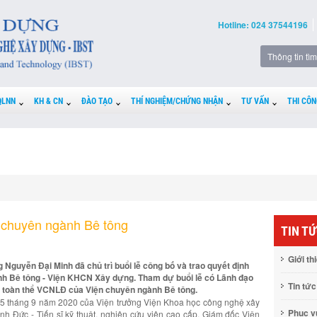
Hotline: 024 37544196
QLNN
KH & CN
ĐÀO TẠO
THÍ NGHIỆM/CHỨNG NHẬN
TƯ VẤN
THI CÔN
 chuyên ngành Bê tông
TIN T
Giới th
g Nguyễn Đại Minh đã chủ trì buổi lễ công bố và trao quyết định
nh Bê tông - Viện KHCN Xây dựng. Tham dự buổi lễ có Lãnh đạo
Tin tức
 toàn thể VCNLĐ của Viện chuyên ngành Bê tông.
5 tháng 9 năm 2020 của Viện trưởng Viện Khoa học công nghệ xây
Phục 
h Đức - Tiến sĩ kỹ thuật, nghiên cứu viên cao cấp, Giám đốc Viện