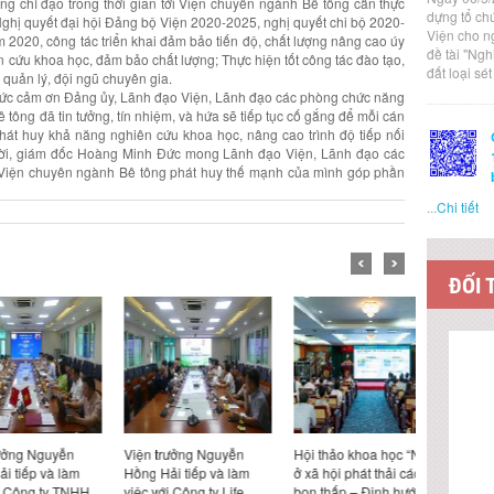
ởng chỉ đạo trong thời gian tới Viện chuyên ngành Bê tông cần thực
dựng tổ ch
Nghị quyết đại hội Đảng bộ Viện 2020-2025, nghị quyết chi bộ 2020-
Viện cho n
2020, công tác triển khai đảm bảo tiến độ, chất lượng nâng cao úy
đề tài "Ng
ên cứu khoa học, đảm bảo chất lượng; Thực hiện tốt công tác đào tạo,
đất loại sé
 quản lý, đội ngũ chuyên gia.
Đức cảm ơn Đảng ủy, Lãnh đạo Viện, Lãnh đạo các phòng chức năng
ông đã tin tưởng, tín nhiệm, và hứa sẽ tiếp tục cố gắng để mỗi cán
át huy khả năng nghiên cứu khoa học, nâng cao trình độ tiếp nối
thời, giám đốc Hoàng Minh Đức mong Lãnh đạo Viện, Lãnh đạo các
ợ Viện chuyên ngành Bê tông phát huy thế mạnh của mình góp phần
...
Chi tiết
ĐỐI 
 Nguyễn
Viện trưởng Nguyễn
Hội thảo khoa học “Nhà
Viện trưở
p và làm
Hồng Hải tiếp và làm
ở xã hội phát thải các-
Hồng Hải t
g ty TNHH
việc với Công ty Life
bon thấp – Định hướng
việc với đ