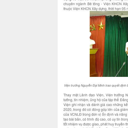
chuyên ngành Bê tông - Viện KHCN Xây
thuộc Viện KHCN Xây dựng, thời hạn 05 n
Viện trưởng Nguyễn Đại Minh trao quyết định
Thay mặt Lãnh đạo Viện, Viện trưởng 
tưởng, tín nhiệm, ủng hộ của tập thể Đả
Viện ghi nhận và đánh giá cao những kế
2020, trong đó có đóng góp lớn của giám
của VCNLĐ trong đơn vị ổn định và nâng
tạo bài bản, có trình độ cao, có uy tín 
tốt nhiệm vụ được giao, phát huy truyền 