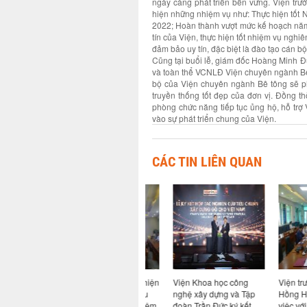
ngày càng phát triển bền vững. Viện trư
hiện những nhiệm vụ như: Thực hiện tốt 
2022; Hoàn thành vượt mức kế hoạch năm 
tín của Viện, thực hiện tốt nhiệm vụ nghi
đảm bảo uy tín, đặc biệt là đào tạo cán bộ
Cũng tại buổi lễ, giám đốc Hoàng Minh 
và toàn thể VCNLĐ Viện chuyên ngành Bê t
bộ của Viện chuyên ngành Bê tông sẽ ph
truyền thống tốt đẹp của đơn vị. Đồng 
phòng chức năng tiếp tục ủng hộ, hỗ tr
vào sự phát triển chung của Viện.
CÁC TIN LIÊN QUAN
giữa Viện
Hội nghị sơ kết thực hiện
Viện Khoa học công
Viện trưởng
 nghệ
nhiệm vụ 6 tháng đầu
nghệ xây dựng và Tập
Hồng Hải tiế
ng ty cổ
năm và triển khai nhiệm
đoàn Trần Đức ký kết
việc với Côn