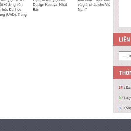
 & nghiên
Design Kabaya, Nhật
và giải pháp cho Việt
Viện Bê t
 Đại học
Bản
Nam”
(UAD), Trung
LIÊN
THỐN
65
: Đa
0
: Lượ
0
: Tổng