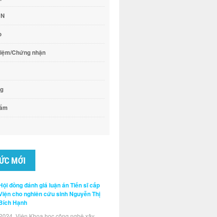
CN
o
hiệm/Chứng nhận
ng
hẩm
TỨC MỚI
Hội đồng đánh giá luận án Tiến sĩ cấp
Viện cho nghiên cứu sinh Nguyễn Thị
Bích Hạnh
2024, Viện Khoa học công nghệ xây