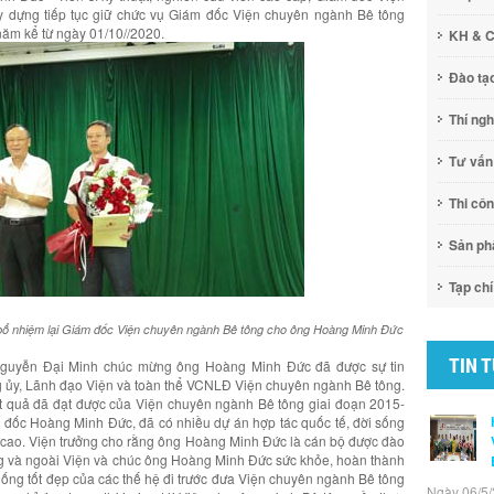
 dựng tiếp tục giữ chức vụ Giám đốc Viện chuyên ngành Bê tông
ăm kể từ ngày 01/10//2020.
KH & 
Đào tạ
Thí ng
Tư vấn
Thi cô
Sản p
Tạp chí
 bổ nhiệm lại Giám đốc Viện chuyên ngành Bê tông
cho ông Hoàng Minh Đức
TIN 
Nguyễn Đại Minh chúc mừng ông Hoàng Minh Đức đã được sự tin
ng ủy, Lãnh đạo Viện và toàn thể VCNLĐ Viện chuyên ngành Bê tông.
t quả đã đạt được của Viện chuyên ngành Bê tông giai đoạn 2015-
 đốc Hoàng Minh Đức, đã có nhiều dự án hợp tác quốc tế, đời sống
 cao. Viện trưởng cho rằng ông Hoàng Minh Đức là cán bộ được đào
trong và ngoài Viện và chúc ông Hoàng Minh Đức sức khỏe, hoàn thành
thống tốt đẹp của các thế hệ đi trước đưa Viện chuyên ngành Bê tông
Ngày 06/5/