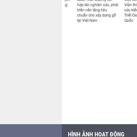
 an toàn
vụ kế hoạch các tháng
hợp tác nghiên cứu, phát
Viện thiết kế
cuối năm 2026
triển nền tảng tiêu
cứu kiến trúc
chuẩn cho xây dựng gỗ
Triết Giang 
tại Việt Nam
Quốc
HÌNH ẢNH HOẠT ĐỘNG