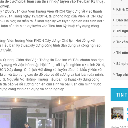
iá đề cương bài luận của thí sinh dự tuyển vào Tiểu ban Kỹ thuật
ghiệp.
KH & 
y 12/03/2014 của Viện trưởng Viện KHCN Xây dựng về việc thành
năm 2014, sáng ngày 19/3/2014, tại phòng họp của Viện KHCN Xây
Đào tạ
– Hà Nội) đã diễn ra lễ khai mạc kỳ xét tuyển nghiên cứu sinh đợt 1
luận của thí sinh dự tuyển vào Tiểu ban Kỹ thuật xây dựng công
Thí ng
ường- Viện trưởng Viện KHCN Xây dựng- Chủ tịch Hội đồng xét
Tư vấn
Tiểu ban Kỹ thuật xây dựng công trình dân dụng và công nghiệp,
ự tuyển.
Thi cô
Hữu Quang- Giám đốc Viện Thông tin Đào tạo và Tiêu chuẩn hóa đọc
Sản p
y dựng về việc thành lập Hội đồng xét tuyển nghiên cứu sinh 2014,
HCN Xây dựng- Chủ tịch Hội đồng xét tuyển đã phát biểu ý kiến về
h, tự tin và tập trung cao độ để bảo vệ đề cương và bài luận của mình.
Tạp chí
S.TS. Nguyễn Võ Thông- Trưởng Tiểu ban Kỹ thuật xây dựng công
inh đã bảo vệ đề cương nghiên cứu sinh và bài luận của mình trước
 dựng công trình dân dụng và công nghiệp.
TIN 
Ngày 06/5/