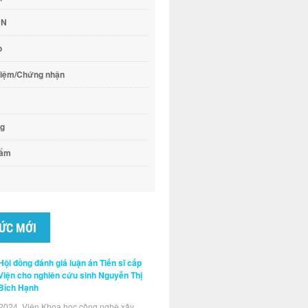
CN
o
hiệm/Chứng nhận
ng
hẩm
TỨC MỚI
Hội đồng đánh giá luận án Tiến sĩ cấp
Viện cho nghiên cứu sinh Nguyễn Thị
Bích Hạnh
2024, Viện Khoa học công nghệ xây