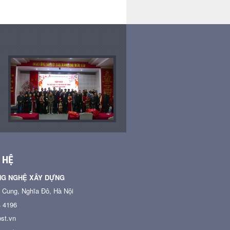
 HỆ
NG NGHỆ XÂY DỰNG
n Cung, Nghĩa Đô, Hà Nội
4 4196
st.vn