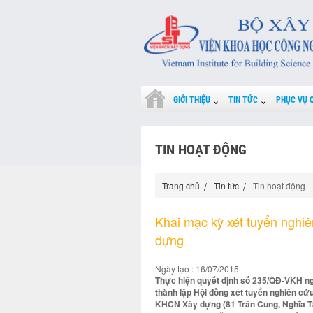
GIỚI THIỆU
TIN TỨC
PHỤC VỤ 
TIN HOẠT ĐỘNG
Trang chủ
Tin tức
Tin hoạt động
Khai mạc kỳ xét tuyển nghi
dựng
Ngày tạo : 16/07/2015
Thực hiện quyết định số 235/QĐ-VKH n
thành lập Hội đồng xét tuyển nghiên cứ
KHCN Xây dựng (81 Trần Cung, Nghĩa Tân