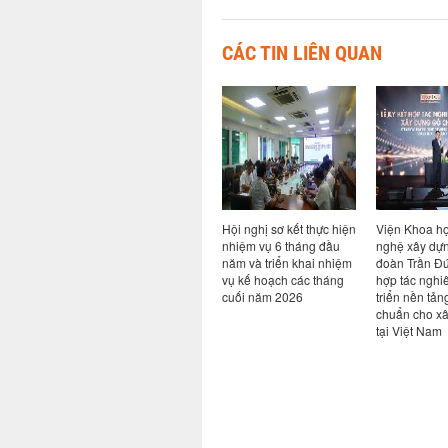
CÁC TIN LIÊN QUAN
n đề Bim
Ký kết hợp tác giữa Viện
Hội nghị sơ kết thực hiện
Viện Khoa h
AI: từ
Khoa học công nghệ
nhiệm vụ 6 tháng đầu
nghệ xây dựn
ực tiễn
xây dựng và Công ty cổ
năm và triển khai nhiệm
đoàn Trần Đứ
ngành
phần công nghệ an toàn
vụ kế hoạch các tháng
hợp tác nghi
Việt Nam
cuối năm 2026
triển nền tản
chuẩn cho x
tại Việt Nam