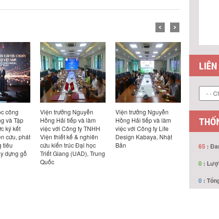
LIÊN
ọc công
Viện trưởng Nguyễn
Viện trưởng Nguyễn
Hội thảo 
THỐN
g và Tập
Hồng Hải tiếp và làm
Hồng Hải tiếp và làm
ở xã hội ph
c ký kết
việc với Công ty TNHH
việc với Công ty Life
bon thấp 
ên cứu, phát
Viện thiết kế & nghiên
Design Kabaya, Nhật
và giải ph
g tiêu
cứu kiến trúc Đại học
Bản
Nam”
65
: Đa
ây dựng gỗ
Triết Giang (UAD), Trung
Quốc
0
: Lượ
0
: Tổng