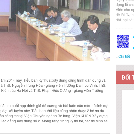
dựng tổ ch
Viện cho n
đề tài "Ng
đất loại sé
...
Chi tiết
ĐỐI 
 năm 2014 này, Tiểu ban Kỹ thuật xây dựng công trình dân dụng và
i là ThS. Nguyễn Trung Hòa - giảng viên Trường Đại học Vinh, ThS.
c Kiến trúc Hà Nội và ThS. Phạm Đức Cương - giảng viên Trường
iễn ra buổi họp đánh giá đề cương và bài luận của các thí sinh dự
ng đợt xét tuyển này, Tiểu ban Vật liệu cũng nhận được 2 hồ sơ dự
Toản công tác tại Viện Chuyên ngành Bê tông- Viện KHCN Xây dựng
ao đẳng Xây dựng số 2. Mong rằng trong kỹ thi tới, các thí sinh sẽ