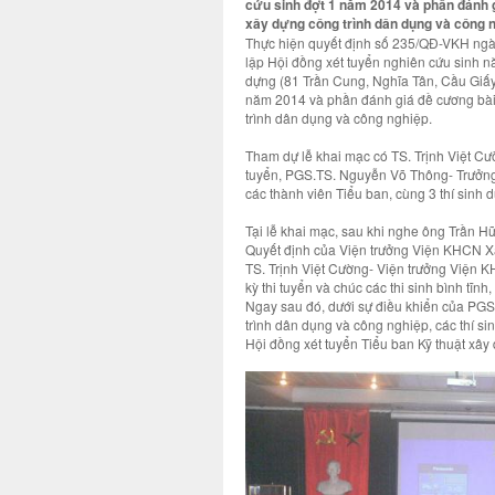
cứu sinh đợt 1 năm 2014 và phần đánh g
xây dựng công trình dân dụng và công n
Thực hiện quyết định số 235/QĐ-VKH ngà
lập Hội đồng xét tuyển nghiên cứu sinh 
dựng (81 Trần Cung, Nghĩa Tân, Cầu Giấy 
năm 2014 và phần đánh giá đề cương bài 
trình dân dụng và công nghiệp.
Tham dự lễ khai mạc có TS. Trịnh Việt C
tuyển, PGS.TS. Nguyễn Võ Thông- Trưởng 
các thành viên Tiểu ban, cùng 3 thí sinh d
Tại lễ khai mạc, sau khi nghe ông Trần 
Quyết định của Viện trưởng Viện KHCN Xâ
TS. Trịnh Việt Cường- Viện trưởng Viện K
kỳ thi tuyển và chúc các thi sinh bình tĩn
Ngay sau đó, dưới sự điều khiển của PG
trình dân dụng và công nghiệp, các thí s
Hội đồng xét tuyển Tiểu ban Kỹ thuật xây