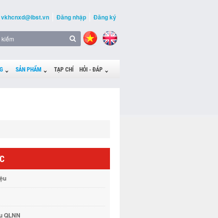
vkhcnxd@ibst.vn
Đăng nhập
Đăng ký
G
SẢN PHẨM
TẠP CHÍ
HỎI - ĐÁP
ỨC
iệu
vụ QLNN