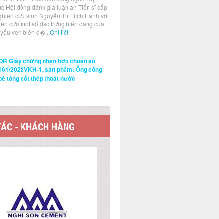
ức Hội đồng đánh giá luận án Tiến sĩ cấp
ghiên cứu sinh Nguyễn Thị Bích Hạnh với
hiên cứu một số đặc trưng biến dạng của
t yếu ven biển đ�...
Chi tiết
QR Giấy chứng nhận hợp chuẩn số
161/2022VKH-1, sản phẩm: Ống cống
bê tông cốt thép thoát nước
TÁC - KHÁCH HÀNG