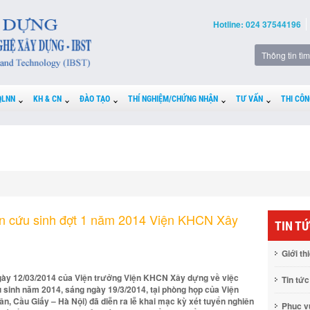
Hotline: 024 37544196
QLNN
KH & CN
ĐÀO TẠO
THÍ NGHIỆM/CHỨNG NHẬN
TƯ VẤN
THI CÔN
ên cứu sinh đợt 1 năm 2014 Viện KHCN Xây
TIN T
Giới th
gày 12/03/2014 của Viện trưởng Viện KHCN Xây dựng về việc
Tin tức
u sinh năm 2014, sáng ngày 19/3/2014, tại phòng họp của Viện
, Cầu Giấy – Hà Nội) đã diễn ra lễ khai mạc kỳ xét tuyển nghiên
Phục 