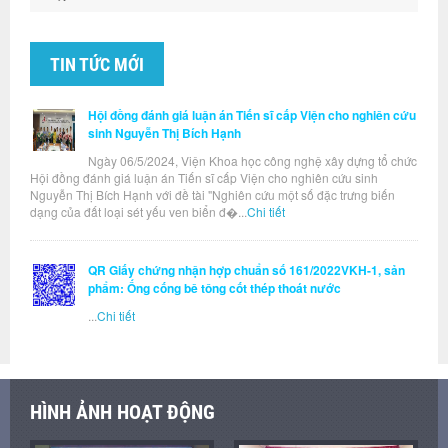
TIN TỨC MỚI
Hội đồng đánh giá luận án Tiến sĩ cấp Viện cho nghiên cứu
sinh Nguyễn Thị Bích Hạnh
Ngày 06/5/2024, Viện Khoa học công nghệ xây dựng tổ chức
Hội đồng đánh giá luận án Tiến sĩ cấp Viện cho nghiên cứu sinh
Nguyễn Thị Bích Hạnh với đề tài "Nghiên cứu một số đặc trưng biến
dạng của đất loại sét yếu ven biển đ�...
Chi tiết
QR Giấy chứng nhận hợp chuẩn số 161/2022VKH-1, sản
phẩm: Ống cống bê tông cốt thép thoát nước
...
Chi tiết
HÌNH ẢNH HOẠT ĐỘNG