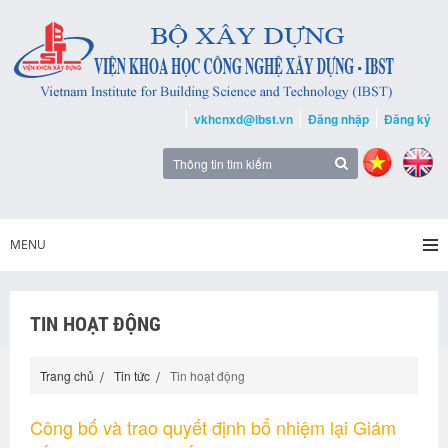
vkhcnxd@ibst.vn
Đăng nhập
Đăng ký
MENU
TIN HOẠT ĐỘNG
Trang chủ
Tin tức
Tin hoạt động
Công bố và trao quyết định bổ nhiệm lại Giám