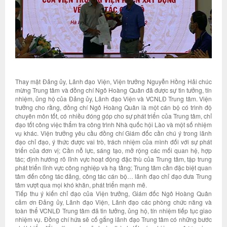
Thay mặt Đảng ủy, Lãnh đạo Viện, Viện trưởng Nguyễn Hồng Hải chúc
mừng Trung tâm và đồng chí Ngô Hoàng Quân đã được sự tin tưởng, tín
nhiệm, ủng hộ của Đảng ủy, Lãnh đạo Viện và VCNLĐ Trung tâm. Viện
trưởng cho rằng, đồng chí Ngô Hoàng Quân là một cán bộ có trình độ
chuyên môn tốt, có nhiều đóng góp cho sự phát triển của Trung tâm, chỉ
đạo tốt công việc thẩm tra công trình Nhà quốc hội Lào và một số nhiệm
vụ khác. Viện trưởng yêu cầu đồng chí Giám đốc cần chú ý trong lãnh
đạo chỉ đạo, ý thức được vai trò, trách nhiệm của mình đối với sự phát
triển của đơn vị; Cần nỗ lực, sáng tạo, mở rộng các mối quan hệ, hợp
tác; định hướng rõ lĩnh vực hoạt động đặc thù của Trung tâm, tập trung
phát triển lĩnh vực công nghiệp và hạ tầng; Trung tâm cần đặc biệt quan
tâm đến công tác đảng, công tác cán bộ… lãnh đạo chỉ đạo đưa Trung
tâm vượt qua mọi khó khăn, phát triển mạnh mẽ.
Tiếp thu ý kiến chỉ đạo của Viện trưởng, Giám đốc Ngô Hoàng Quân
cảm ơn Đảng ủy, Lãnh đạo Viện, Lãnh đạo các phòng chức năng và
toàn thể VCNLĐ Trung tâm đã tin tưởng, ủng hộ, tín nhiệm tiếp tục giao
nhiệm vụ. Đồng chí hứa sẽ cố gắng lãnh đạo Trung tâm có những bước