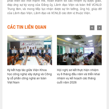
phát triển đổi mới mạnh mẽ, hoàn thành tốt các nhiệm vụ được giao,
đáp ứng sự kỳ vọng của Đảng ủy, Lãnh đạo Viện và toàn thể VCNLĐ
Trung tâm, và mong tiếp tục nhận được sự tin tưởng, ủng hộ, giúp đỡ
của Lãnh đạo Viện, Lãnh đạo và VCNLĐ các đơn vị thuộc Viện.
CÁC TIN LIÊN QUAN
ỷ
Ký kết hợp tác giữa Viện Khoa
Hội nghị sơ kết thực hiện nhiệm
V
học công nghệ xây dựng và Công
vụ 6 tháng đầu năm và triển khai
d
ty cổ phần công nghệ an toàn
nhiệm vụ kế hoạch các tháng
h
Việt Nam
cuối năm 2026
n
g