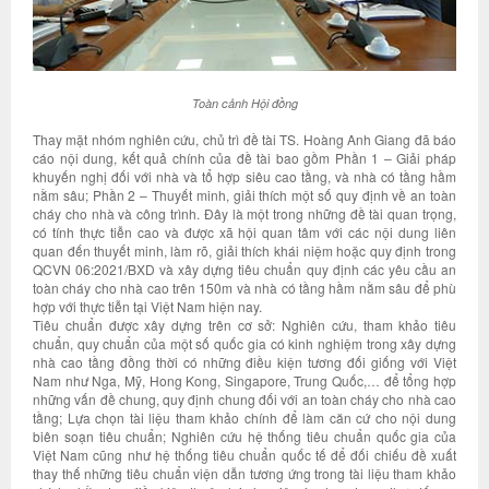
Toàn cảnh Hội đồng
Thay mặt nhóm nghiên cứu, chủ trì đề tài TS. Hoàng Anh Giang đã báo
cáo nội dung, kết quả chính của đề tài bao gồm Phần 1 – Giải pháp
khuyến nghị đối với nhà và tổ hợp siêu cao tầng, và nhà có tầng hầm
nằm sâu; Phần 2 – Thuyết minh, giải thích một số quy định về an toàn
cháy cho nhà và công trình. Đây là một trong những đề tài quan trọng,
có tính thực tiễn cao và được xã hội quan tâm với các nội dung liên
quan đến thuyết minh, làm rõ, giải thích khái niệm hoặc quy định trong
QCVN 06:2021/BXD và xây dựng tiêu chuẩn quy định các yêu cầu an
toàn cháy cho nhà cao trên 150m và nhà có tầng hầm nằm sâu để phù
hợp với thực tiễn tại Việt Nam hiện nay.
Tiêu chuẩn được xây dựng trên cơ sở: Nghiên cứu, tham khảo tiêu
chuẩn, quy chuẩn của một số quốc gia có kinh nghiệm trong xây dựng
nhà cao tầng đồng thời có những điều kiện tương đối giống với Việt
Nam như Nga, Mỹ, Hong Kong, Singapore, Trung Quốc,… để tổng hợp
những vấn đề chung, quy định chung đối với an toàn cháy cho nhà cao
tầng; Lựa chọn tài liệu tham khảo chính để làm căn cứ cho nội dung
biên soạn tiêu chuẩn; Nghiên cứu hệ thống tiêu chuẩn quốc gia của
Việt Nam cũng như hệ thống tiêu chuẩn quốc tế để đối chiếu đề xuất
thay thế những tiêu chuẩn viện dẫn tương ứng trong tài liệu tham khảo