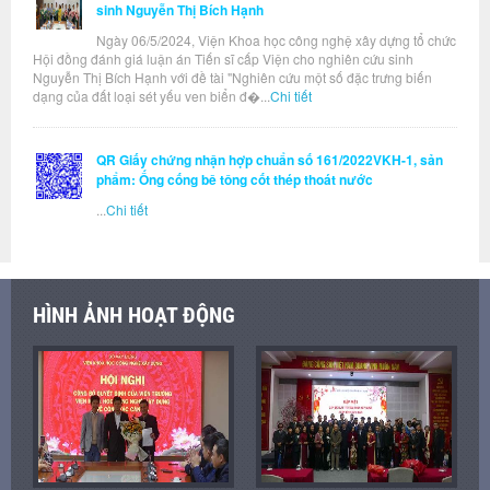
sinh Nguyễn Thị Bích Hạnh
Ngày 06/5/2024, Viện Khoa học công nghệ xây dựng tổ chức
Hội đồng đánh giá luận án Tiến sĩ cấp Viện cho nghiên cứu sinh
Nguyễn Thị Bích Hạnh với đề tài "Nghiên cứu một số đặc trưng biến
dạng của đất loại sét yếu ven biển đ�...
Chi tiết
QR Giấy chứng nhận hợp chuẩn số 161/2022VKH-1, sản
phẩm: Ống cống bê tông cốt thép thoát nước
...
Chi tiết
HÌNH ẢNH HOẠT ĐỘNG