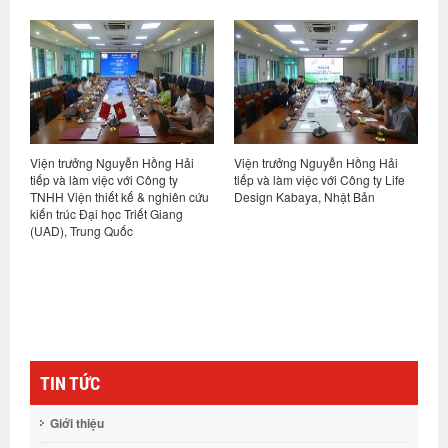
Viện trưởng Nguyễn Hồng Hải
Viện trưởng Nguyễn Hồng Hải
H
ết
tiếp và làm việc với Công ty
tiếp và làm việc với Công ty Life
p
TNHH Viện thiết kế & nghiên cứu
Design Kabaya, Nhật Bản
h
ng
kiến trúc Đại học Triết Giang
N
(UAD), Trung Quốc
TIN TỨC
Giới thiệu