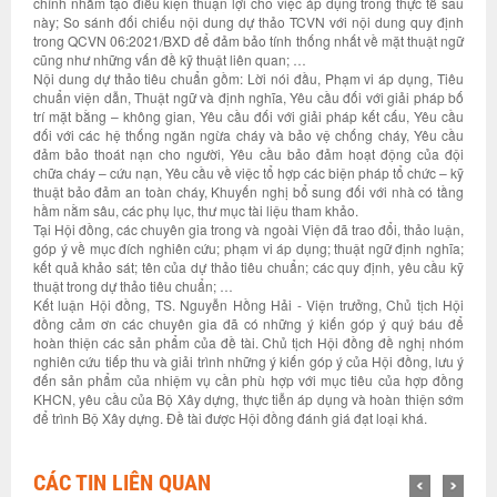
chính nhằm tạo điều kiện thuận lợi cho việc áp dụng trong thực tế sau
này; So sánh đối chiếu nội dung dự thảo TCVN với nội dung quy định
trong QCVN 06:2021/BXD để đảm bảo tính thống nhất về mặt thuật ngữ
cũng như những vấn đề kỹ thuật liên quan; …
Nội dung dự thảo tiêu chuẩn gồm: Lời nói đầu, Phạm vi áp dụng, Tiêu
chuẩn viện dẫn, Thuật ngữ và định nghĩa, Yêu cầu đối với giải pháp bố
trí mặt bằng – không gian, Yêu cầu đối với giải pháp kết cấu, Yêu cầu
đối với các hệ thống ngăn ngừa cháy và bảo vệ chống cháy, Yêu cầu
đảm bảo thoát nạn cho người, Yêu cầu bảo đảm hoạt động của đội
chữa cháy – cứu nạn, Yêu cầu về việc tổ hợp các biện pháp tổ chức – kỹ
thuật bảo đảm an toàn cháy, Khuyến nghị bổ sung đối với nhà có tầng
hầm nằm sâu, các phụ lục, thư mục tài liệu tham khảo.
Tại Hội đồng, các chuyên gia trong và ngoài Viện đã trao đổi, thảo luận,
góp ý về mục đích nghiên cứu; phạm vi áp dụng; thuật ngữ định nghĩa;
kết quả khảo sát; tên của dự thảo tiêu chuẩn; các quy định, yêu cầu kỹ
thuật trong dự thảo tiêu chuẩn; …
Kết luận Hội đồng, TS. Nguyễn Hồng Hải - Viện trưởng, Chủ tịch Hội
đồng cảm ơn các chuyên gia đã có những ý kiến góp ý quý báu để
hoàn thiện các sản phẩm của đề tài. Chủ tịch Hội đồng đề nghị nhóm
nghiên cứu tiếp thu và giải trình những ý kiến góp ý của Hội đồng, lưu ý
đến sản phẩm của nhiệm vụ cần phù hợp với mục tiêu của hợp đồng
KHCN, yêu cầu của Bộ Xây dựng, thực tiễn áp dụng và hoàn thiện sớm
để trình Bộ Xây dựng. Đề tài được Hội đồng đánh giá đạt loại khá.
CÁC TIN LIÊN QUAN