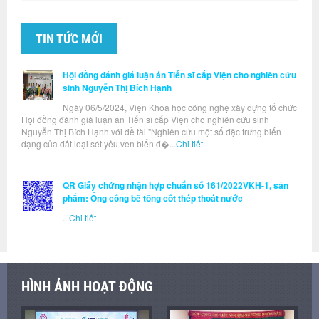
TIN TỨC MỚI
Hội đồng đánh giá luận án Tiến sĩ cấp Viện cho nghiên cứu
sinh Nguyễn Thị Bích Hạnh
Ngày 06/5/2024, Viện Khoa học công nghệ xây dựng tổ chức
Hội đồng đánh giá luận án Tiến sĩ cấp Viện cho nghiên cứu sinh
Nguyễn Thị Bích Hạnh với đề tài "Nghiên cứu một số đặc trưng biến
dạng của đất loại sét yếu ven biển đ�...
Chi tiết
QR Giấy chứng nhận hợp chuẩn số 161/2022VKH-1, sản
phẩm: Ống cống bê tông cốt thép thoát nước
...
Chi tiết
HÌNH ẢNH HOẠT ĐỘNG