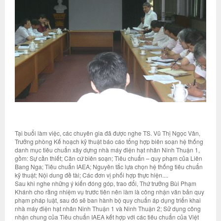
Tại buổi làm việc, các chuyên gia đã được nghe TS. Vũ Thị Ngọc Vân,
Trưởng phòng Kế hoạch kỹ thuật báo cáo tổng hợp biên soạn hệ thống
danh mục tiêu chuẩn xây dựng nhà máy điện hạt nhân Ninh Thuận 1,
gồm: Sự cần thiết; Căn cứ biên soạn; Tiêu chuẩn – quy phạm của Liên
Bang Nga; Tiêu chuẩn IAEA; Nguyên tắc lựa chọn hệ thống tiêu chuẩn
kỹ thuật; Nội dung đề tài; Các đơn vị phối hợp thực hiện....
Sau khi nghe những ý kiến đóng góp, trao đổi, Thứ trưởng Bùi Phạm
Khánh cho rằng nhiệm vụ trước tiên nên làm là công nhận văn bản quy
phạm pháp luật, sau đó sẽ ban hành bộ quy chuẩn áp dụng triển khai
nhà máy điện hạt nhân Ninh Thuận 1 và Ninh Thuận 2; Sử dụng công
nhận chung của Tiêu chuẩn IAEA kết hợp với các tiêu chuẩn của Việt