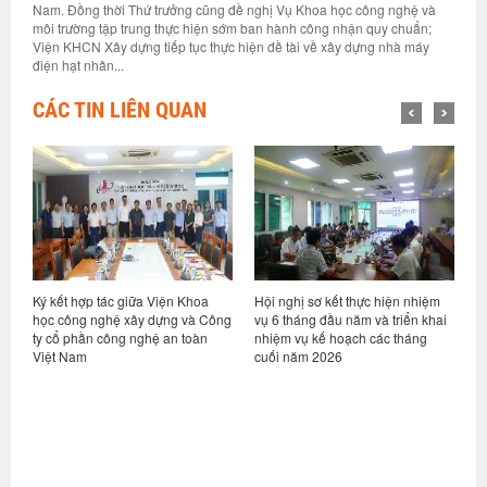
Nam. Đồng thời Thứ trưởng cũng đề nghị Vụ Khoa học công nghệ và
môi trường tập trung thực hiện sớm ban hành công nhận quy chuẩn;
Viện KHCN Xây dựng tiếp tục thực hiện đề tài về xây dựng nhà máy
điện hạt nhân...
CÁC TIN LIÊN QUAN
ỷ
Ký kết hợp tác giữa Viện Khoa
Hội nghị sơ kết thực hiện nhiệm
V
học công nghệ xây dựng và Công
vụ 6 tháng đầu năm và triển khai
d
ty cổ phần công nghệ an toàn
nhiệm vụ kế hoạch các tháng
h
Việt Nam
cuối năm 2026
n
g