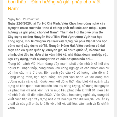
bon thấp – Định hướng và giải pháp cho Việt
Nam”
Ngày tạo : 24/05/2026
Ngày 22/5/2026, tại Tp. Hồ Chí Minh, Viện Khoa học công nghệ xây
dựng tổ chức Hội thảo “Nhà ở xã hội phát thải các-bon thấp – Định
hướng và giải pháp cho Việt Nam”. Tham dự Hội thảo về phía Bộ
Xây dựng có ông Nguyễn Hữu Tiến, Phó Vụ trưởng Vụ Khoa học
công nghệ, môi trường và Vật liệu xây dựng; về phía Viện Khoa học
công nghệ xây dựng có TS. Nguyễn Hồng Hải, Viện trưởng; và đại
diện các cơ quan quản lý, chuyên gia, tổ chức quốc tế, tổ chức tài
chính, chủ đầu tư, đơn vị tư vấn thiết kế, nhà thầu, doanh nghiệp vật
liệu xây dựng, thiết bị công trình và các cơ quan báo chí…
Trong bối cảnh Việt Nam đang đẩy mạnh phát triển nhà ở xã hội cho
người thu nhập thấp, công nhân khu công nghiệp và các nhóm dân cư
có nhu cầu nhà ở thực. Bên cạnh yêu cầu về số lượng, vấn đề chất
lượng công trình, tiện nghi sống, chi phí vận hành và tác động môi
trường ngày càng cần được xem xét đồng thời, đặc biệt khi ngành xây
dựng có liên quan trực tiếp đến tiêu thụ năng lượng, sử dụng tài nguyên
và phát thải khí nhà kính. Và từ mục tiêu phát triển ít nhất 01 triệu căn
hộ nhà ở xã hội đến năm 2030, Viện Khoa học công nghệ xây dựng đề
xuất cách tiếp cận xây dựng nhà ở xã hội dựa trên dữ liệu, tiêu chuẩn kỹ
thuật và các giải pháp khả thi về thiết kế, vật liệu, vận hành và tài chính
xanh.