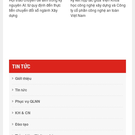
n thực
học công nghệ xây dựng và Công
vụ 6 tháng đầu năm và triển khai
 Xây
ty cổ phần công nghệ an toàn
nhiệm vụ kế hoạch các tháng
Việt Nam
cuối năm 2026
TIN TỨC
Giới thiệu
Tin tức
Phục vụ QLNN
KH & CN
Đào tạo