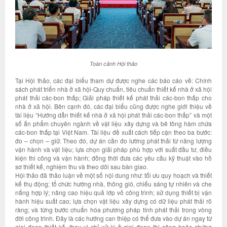
Toàn cảnh Hội thảo
Tại Hội thảo, các đại biểu tham dự được nghe các báo cáo về: Chính
sách phát triển nhà ở xã hội-Quy chuẩn, tiêu chuẩn thiết kế nhà ở xã hội
phát thải các-bon thấp; Giải pháp thiết kế phát thải các-bon thấp cho
nhà ở xã hội. Bên cạnh đó, các đại biểu cũng được nghe giới thiệu về
tài liệu “Hướng dẫn thiết kế nhà ở xã hội phát thải các-bon thấp” và một
số ấn phẩm chuyên ngành về vật liệu xây dựng và bê tông hàm chứa
các-bon thấp tại Việt Nam. Tài liệu đề xuất cách tiếp cận theo ba bước:
đo – chọn – giữ. Theo đó, dự án cần đo lường phát thải từ năng lượng
vận hành và vật liệu; lựa chọn giải pháp phù hợp với suất đầu tư, điều
kiện thi công và vận hành; đồng thời đưa các yêu cầu kỹ thuật vào hồ
sơ thiết kế, nghiệm thu và theo dõi sau bàn giao.
Hội thảo đã thảo luận về một số nội dung như: tối ưu quy hoạch và thiết
kế thụ động; tổ chức hướng nhà, thông gió, chiếu sáng tự nhiên và che
nắng hợp lý; nâng cao hiệu quả lớp vỏ công trình; sử dụng thiết bị vận
hành hiệu suất cao; lựa chọn vật liệu xây dựng có dữ liệu phát thải rõ
ràng; và từng bước chuẩn hóa phương pháp tính phát thải trong vòng
đời công trình. Đây là các hướng can thiệp có thể đưa vào dự án ngay từ
giai đoạn thiết kế, thay vì chỉ xử lý ở giai đoạn thi công hoặc chứng