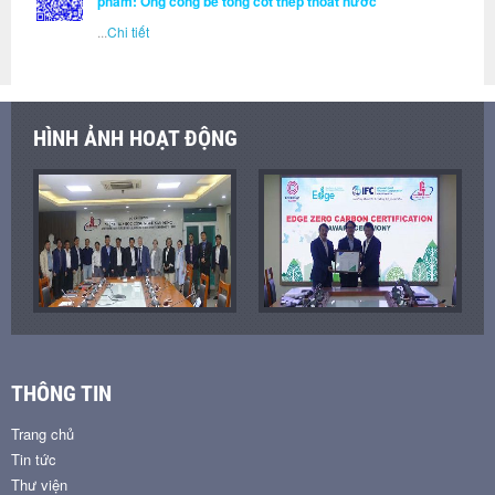
phẩm: Ống cống bê tông cốt thép thoát nước
...
Chi tiết
HÌNH ẢNH HOẠT ĐỘNG
THÔNG TIN
Trang chủ
Tin tức
Thư viện