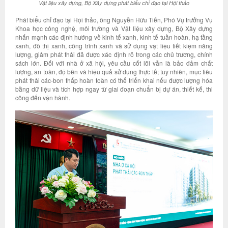
Vật liệu xây dựng, Bộ Xây dựng phát biểu chỉ đạo tại Hội thảo
Phát biểu chỉ đạo tại Hội thảo, ông Nguyễn Hữu Tiến, Phó Vụ trưởng Vụ
Khoa học công nghệ, môi trường và Vật liệu xây dựng, Bộ Xây dựng
nhấn mạnh các định hướng về kinh tế xanh, kinh tế tuần hoàn, hạ tầng
xanh, đô thị xanh, công trình xanh và sử dụng vật liệu tiết kiệm năng
lượng, giảm phát thải đã được xác định rõ trong các chủ trương, chính
sách lớn. Đối với nhà ở xã hội, yêu cầu cốt lõi vẫn là bảo đảm chất
lượng, an toàn, độ bền và hiệu quả sử dụng thực tế; tuy nhiên, mục tiêu
phát thải các-bon thấp hoàn toàn có thể triển khai nếu được lượng hóa
bằng dữ liệu và tích hợp ngay từ giai đoạn chuẩn bị dự án, thiết kế, thi
công đến vận hành.