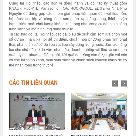
Cũng tại Hội thảo, các đơn vị đồng hành và đối tác kỹ thuật gồm
KNAUF, Fico-YTL, Panasonic, TOA, ROCKWOOL, EDGE và Nhà Phú
Nguyễn đã đóng góp các nhóm giải pháp liên quan đến vật liệu nền,
hệ trần/vách, lớp vỏ công trình, sơn phản xạ chống nóng, thiết bị vận
hành, kiểm soát chất lượng không khí trong nhà, công cụ đánh giá công
trình xanh và mô hình ứng dụng thực tế.
Từ các trao đổi tại Hội thảo, các đại biểu đề xuất cần sớm lựa chọn một
số dự án nhà ở xã hội để thí điểm, chuẩn hóa phương pháp tính phát
thải, phát triển cơ sở dữ liệu vật liệu xây dựng trong nước, đào tạo năng
lực cho chủ đầu tư, tư vấn, nhà thầu, doanh nghiệp vật liệu và cơ quan
quản lý địa phương. Đồng thời, kết quả đo lường cần được gắn với các
cơ chế tài chính xanh, mua sắm xanh và chính sách khuyến khích để có
thể nhân rộng trong thực tế.
CÁC TIN LIÊN QUAN
rong kỷ
Ký kết hợp tác giữa Viện Khoa
Hội nghị sơ kết thực hiện nhiệm