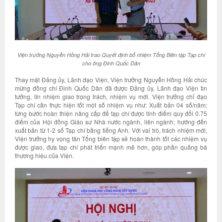
Viện trưởng Nguyễn Hồng Hải trao Quyết định bổ nhiệm Tổng Biên tập Tạp chí
cho ông Đinh Quốc Dân
Thay mặt Đảng ủy, Lãnh đạo Viện, Viện trưởng Nguyễn Hồng Hải chúc
mừng đồng chí Đinh Quốc Dân đã được Đảng ủy, Lãnh đạo Viện tin
tưởng, tín nhiệm giao trọng trách, nhiệm vụ mới. Viện trưởng chỉ đạo
Tạp chí cần thực hiện tốt một số nhiệm vụ như: Xuất bản 04 số/năm;
từng bước hoàn thiện nâng cấp để tạp chí được tính điểm quy đổi 0.75
điểm của Hội đồng Giáo sư Nhà nước ngành, liên ngành; hướng đến
xuất bản từ 1-2 số Tạp chí bằng tiếng Anh. Với vai trò, trách nhiệm mới,
Viện trưởng hy vọng tân Tổng biên tập sẽ hoàn thành tốt các nhiệm vụ
được giao, đưa tạp chí phát triển mạnh mẽ hơn, góp phần quảng bá
thương hiệu của Viện.