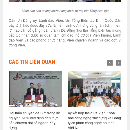
Lãnh đạo các phòng chức năng chúc mừng tân Tổng biên tập
Cảm ơn Đảng ủy, Lãnh đạo Viện, tân Tổng Biên tập Đinh Quốc Dân
bày tỏ ý thức được đây vừa là niềm vinh dự nhưng cũng là trách nhiệm
lớn lao cần cố gắng hoàn thành tốt. Đồng thời tân Tổng biên tập mong
tiếp tục nhận được sự quan tâm, chỉ đạo, hỗ trợ của Viện trưởng, Lãnh
đạo Viện và các phòng chức năng, Viện chuyên ngành và các đơn vị
trong Viện.
CÁC TIN LIÊN QUAN
Hội thảo chuyên đề Bim trong kỷ
Ký kết hợp tác giữa Viện Khoa
Hội n
nguyên AI: từ quy định đến thực
học công nghệ xây dựng và Công
vụ 6 
tiễn chuyển đổi số ngành Xây
ty cổ phần công nghệ an toàn
nhiệ
dựng
Việt Nam
cuối