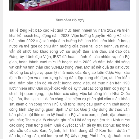
Toàn cảnh Hội nghị
Tại lễ tổng kết, báo cáo kết quả thực hiện nhiệm vụ năm 2022 và triển
khai kế hoạch hoạt động năm 2023, Viện trưởng Nguyễn Hồng Hải cho
biết, năm 2022 mặc dù chịu ảnh hưởng bởi tình hình nền kinh tế trong
nước và thế giới do chịu ảnh hưởng của thiên tai, dịch bệnh, và nhiều
vấn đề phức tạp khác song với sự quyết tâm lãnh đạo, chỉ đạo của
Đảng ủy, Lãnh đạo Viện, IBST đã hoàn thành tốt các nhiệm vụ của Bộ
giao, hoàn thành vượt mức kế hoạch năm 2022 và đảm bảo đời sống
vật chất và tinh thần cho VCNLĐ trong Viện. Một số kết quả đã đạt được
về công tác phục vụ quản lý nhà nước của Bộ giao luôn được Viện xác
định là nhiệm vụ quan trọng hàng đầu, tập trung chỉ đạo, ưu tiên triển
khai đảm bảo tiến độ và chất lượng công việc, đã thực hiện trên 190
lượt nhiệm như: Giải quyết các vấn đề kỹ thuật các công trình có ý nghĩa
chính trị quan trọng, thực hiện các công việc tại công trình Nhà Quốc
hội Lào, tham gia 11 đoàn công tác nhiệm vụ phân giới cắm mốc, khảo
sát, kiểm định công trình Phủ Chủ tịch; Trưng cầu giám định chất lượng
công trình xây dựng, giám định tư pháp; Góp ý xây dựng dự thảo văn
bản pháp luật liên quan kỹ thuật do Bộ và các ban, ngành, địa phương
yêu cầu; Tham gia tổ chuyên gia của Hội đồng nghiệm thu Nhà nước
các công trình trọng điểm; Giải quyết các vấn đề kỹ thuật phức tạp theo
yêu cầu của các Ban, Ngành, tình hình động đất ở Kon Tum, dự án “
đầu tư, nâng cấp, cải tạo trụ sở Bộ Xây dựng; Phổ biến, tập huấn các