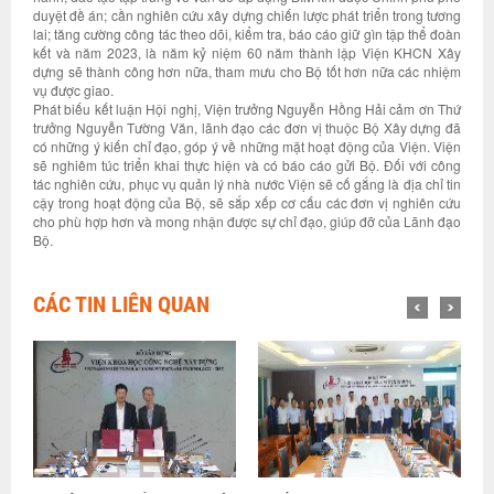
duyệt đề án; cần nghiên cứu xây dựng chiến lược phát triển trong tương
lai; tăng cường công tác theo dõi, kiểm tra, báo cáo giữ gìn tập thể đoàn
kết và năm 2023, là năm kỷ niệm 60 năm thành lập Viện KHCN Xây
dựng sẽ thành công hơn nữa, tham mưu cho Bộ tốt hơn nữa các nhiệm
vụ được giao.
Phát biếu kết luận Hội nghị, Viện trưởng Nguyễn Hồng Hải cảm ơn Thứ
trưởng Nguyễn Tường Văn, lãnh đạo các đơn vị thuộc Bộ Xây dựng đã
có những ý kiến chỉ đạo, góp ý về những mặt hoạt động của Viện. Viện
sẽ nghiêm túc triển khai thực hiện và có báo cáo gửi Bộ. Đối với công
tác nghiên cứu, phục vụ quản lý nhà nước Viện sẽ cố gắng là địa chỉ tin
cậy trong hoạt động của Bộ, sẽ sắp xếp cơ cấu các đơn vị nghiên cứu
cho phù hợp hơn và mong nhận được sự chỉ đạo, giúp đỡ của Lãnh đạo
Bộ.
CÁC TIN LIÊN QUAN