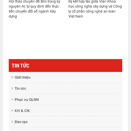
 chuyên đề Bim trong kỷ
Ký kết hợp tác giữa Viện Khoa
Hội nghị sơ kết
I: từ quy định đến thực
học công nghệ xây dựng và Công
vụ 6 tháng đầu 
uyển đổi số ngành Xây
ty cổ phần công nghệ an toàn
nhiệm vụ kế ho
Việt Nam
cuối năm 2026
TIN TỨC
Giới thiệu
Tin tức
Phục vụ QLNN
KH & CN
Đào tạo