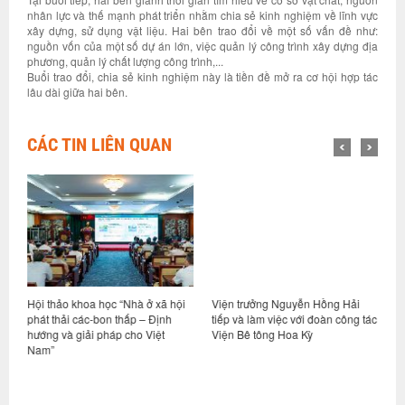
nhân lực và thế mạnh phát triển nhằm chia sẻ kinh nghiệm về lĩnh vực
xây dựng, sử dụng vật liệu. Hai bên trao đổi về một số vấn đề như:
nguồn vốn của một số dự án lớn, việc quản lý công trình xây dựng địa
phương, quản lý chất lượng công trình,...
Buổi trao đổi, chia sẻ kinh nghiệm này là tiền đề mở ra cơ hội hợp tác
lâu dài giữa hai bên.
CÁC TIN LIÊN QUAN
Hội thảo khoa học “Nhà ở xã hội
Viện trưởng Nguyễn Hồng Hải
H
phát thải các-bon thấp – Định
tiếp và làm việc với đoàn công tác
n
hướng và giải pháp cho Việt
Viện Bê tông Hoa Kỳ
q
Nam”
đ
Q
S
t