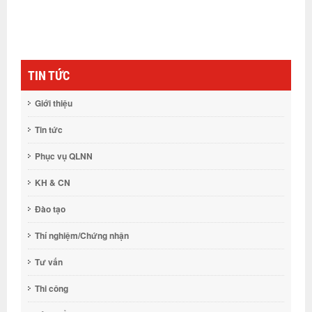
c
TIN TỨC
Giới thiệu
Tin tức
Phục vụ QLNN
KH & CN
Đào tạo
Thí nghiệm/Chứng nhận
Tư vấn
Thi công