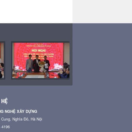
 HỆ
NG NGHỆ XÂY DỰNG
n Cung, Nghĩa Đô, Hà Nội
4 4196