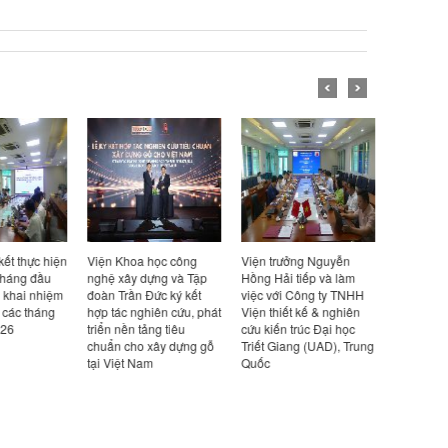
ết thực hiện
Viện Khoa học công
Viện trưởng Nguyễn
Viện trưở
háng đầu
nghệ xây dựng và Tập
Hồng Hải tiếp và làm
Hồng Hải t
 khai nhiệm
đoàn Trần Đức ký kết
việc với Công ty TNHH
việc với Cô
các tháng
hợp tác nghiên cứu, phát
Viện thiết kế & nghiên
Design Ka
26
triển nền tảng tiêu
cứu kiến trúc Đại học
Bản
chuẩn cho xây dựng gỗ
Triết Giang (UAD), Trung
tại Việt Nam
Quốc