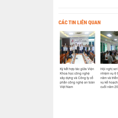
CÁC TIN LIÊN QUAN
ả năng
Hội thảo chuyên đề Bim
Ký kết hợp tác giữa Viện
Hội nghị sơ k
ao cho
trong kỷ nguyên AI: từ
Khoa học công nghệ
nhiệm vụ 6 t
ong hệ
quy định đến thực tiễn
xây dựng và Công ty cổ
năm và triển
i khi có
chuyển đổi số ngành
phần công nghệ an toàn
vụ kế hoạch 
Xây dựng
Việt Nam
cuối năm 20