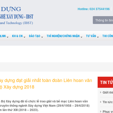
Hotline: 024 37544196
QLNN
KH & CN
ĐÀO TẠO
THÍ NGHIỆM/CHỨNG NHẬN
TƯ VẤN
THI CÔN
y dựng đạt giải nhất toàn đoàn Liên hoan văn
TIN T
Bộ Xây dựng 2018
Giới th
 Bộ Xây dựng đã tổ chức lễ trao giải và bế mạc Liên hoan văn
Tin tức
ruyền thống ngành Xây dựng Việt Nam (29/4/1958 – 29/4/2018)
lần thứ XIII (2018 – 2023).
Phục 