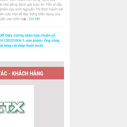
ức Hội đồng đánh giá luận án Tiến sĩ cấp
ghiên cứu sinh Nguyễn Thị Bích Hạnh với
hiên cứu một số đặc trưng biến dạng của
t yếu ven biển đ�...
Chi tiết
QR Giấy chứng nhận hợp chuẩn số
161/2022VKH-1, sản phẩm: Ống cống
bê tông cốt thép thoát nước
TÁC - KHÁCH HÀNG