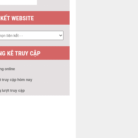
 KẾT WEBSITE
G KÊ TRUY CẬP
ng online
t truy cập hôm nay
 lượt truy cập