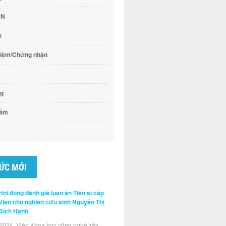
CN
o
hiệm/Chứng nhận
ng
hẩm
TỨC MỚI
Hội đồng đánh giá luận án Tiến sĩ cấp
Viện cho nghiên cứu sinh Nguyễn Thị
Bích Hạnh
2024, Viện Khoa học công nghệ xây