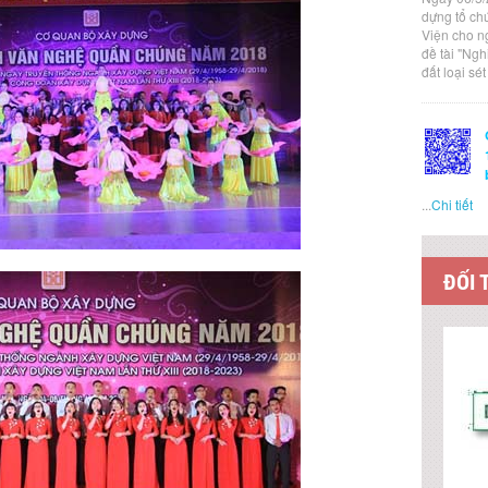
dựng tổ ch
Viện cho n
đề tài "Ng
đất loại sé
...
Chi tiết
ĐỐI 