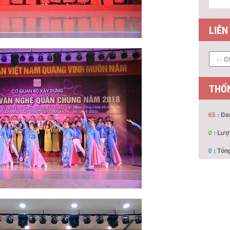
LIÊN
THỐN
65
: Đa
0
: Lượ
0
: Tổng