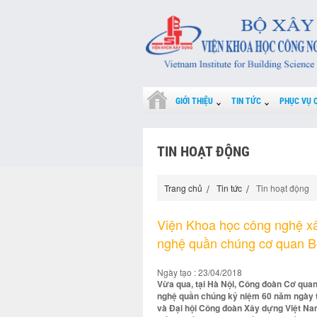
GIỚI THIỆU
TIN TỨC
PHỤC VỤ 
TIN HOẠT ĐỘNG
Trang chủ
Tin tức
Tin hoạt động
Viện Khoa học công nghệ xâ
nghệ quần chúng cơ quan 
Ngày tạo : 23/04/2018
Vừa qua, tại Hà Nội, Công đoàn Cơ quan
nghệ quần chúng kỷ niệm 60 năm ngày t
và Đại hội Công đoàn Xây dựng Việt Nam 