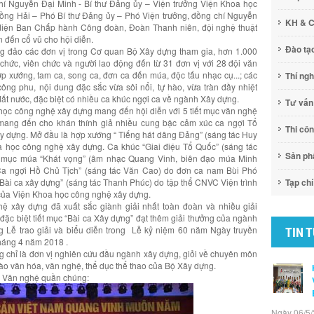
chí Nguyễn Đại Minh - Bí thư Đảng ủy – Viện trưởng Viện Khoa học
ng Hải – Phó Bí thư Đảng ủy – Phó Viện trưởng, đồng chí Nguyễn
KH & 
 diện Ban Chấp hành Công đoàn, Đoàn Thanh niên, đội nghệ thuật
 đến cổ vũ cho hội diễn.
Đào tạ
ng đảo các đơn vị trong Cơ quan Bộ Xây dựng tham gia, hơn 1.000
chức, viên chức và người lao động đến từ 31 đơn vị với 28 đội văn
ợp xướng, tam ca, song ca, đơn ca đến múa, độc tấu nhạc cụ...; các
Thí ng
ông phu, nội dung đặc sắc vừa sôi nổi, tự hào, vừa tràn đầy nhiệt
đất nước, đặc biệt có nhiều ca khúc ngợi ca về ngành Xây dựng.
Tư vấn
ọc công nghệ xây dựng mang đến hội diễn với 5 tiết mục văn nghệ
mang đến cho khán thính giả nhiều cung bậc cảm xúc ca ngợi Tổ
Thi cô
y dựng. Mở đầu là hợp xướng “ Tiếng hát dâng Đảng” (sáng tác Huy
 học công nghệ xây dựng. Ca khúc “Giai điệu Tổ Quốc” (sáng tác
Sản p
iết mục múa “Khát vọng” (âm nhạc Quang Vinh, biên đạo múa Minh
“Ca ngợi Hồ Chủ Tịch” (sáng tác Văn Cao) do đơn ca nam Bùi Phó
“Bài ca xây dựng” (sáng tác Thanh Phúc) do tập thể CNVC Viện trình
Tạp chí
 của Viện Khoa học công nghệ xây dựng.
ghệ xây dựng đã xuất sắc giành giải nhất toàn đoàn và nhiều giải
 đặc biệt tiết mục “Bài ca Xây dựng” đạt thêm giải thưởng của ngành
g Lễ trao giải và biểu diễn trong Lễ kỷ niệm 60 năm Ngày truyền
TIN 
háng 4 năm 2018 .
 chỉ là đơn vị nghiên cứu đầu ngành xây dựng, giỏi về chuyên môn
ào văn hóa, văn nghệ, thể dục thể thao của Bộ Xây dựng.
an Văn nghệ quần chúng:
Ngày 06/5/