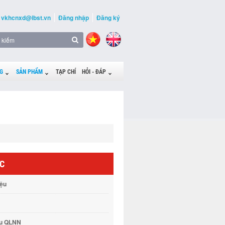
vkhcnxd@ibst.vn
Đăng nhập
Đăng ký
G
SẢN PHẨM
TẠP CHÍ
HỎI - ĐÁP
ỨC
iệu
vụ QLNN