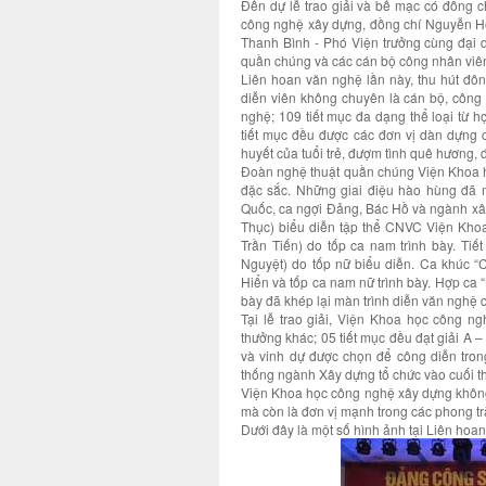
Đến dự lễ trao giải và bế mạc có đồng 
công nghệ xây dựng, đồng chí Nguyễn Hồ
Thanh Bình - Phó Viện trưởng cùng đại
quần chúng và các cán bộ công nhân viên
Liên hoan văn nghệ lần này, thu hút đô
diễn viên không chuyên là cán bộ, công 
nghệ; 109 tiết mục đa dạng thể loại từ h
tiết mục đều được các đơn vị dàn dựng c
huyết của tuổi trẻ, đượm tình quê hương, 
Đoàn nghệ thuật quần chúng Viện Khoa h
đặc sắc. Những giai điệu hào hùng đã 
Quốc, ca ngợi Đảng, Bác Hồ và ngành xâ
Thục) biểu diễn tập thể CNVC Viện Khoa
Trần Tiến) do tốp ca nam trình bày. T
Nguyệt) do tốp nữ biểu diễn. Ca khúc 
Hiển và tốp ca nam nữ trình bày. Hợp ca 
bày đã khép lại màn trình diễn văn nghệ
Tại lễ trao giải, Viện Khoa học công n
thưởng khác; 05 tiết mục đều đạt giải A –
và vinh dự được chọn để công diễn tron
thống ngành Xây dựng tổ chức vào cuối t
Viện Khoa học công nghệ xây dựng không
mà còn là đơn vị mạnh trong các phong tr
Dưới đây là một số hình ảnh tại Liên ho