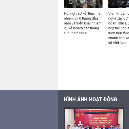
n đề Bim
Ký kết hợp tác giữa Viện
Hội nghị sơ kết thực hiện
Viện Khoa h
AI: từ
Khoa học công nghệ
nhiệm vụ 6 tháng đầu
nghệ xây dựn
ực tiễn
xây dựng và Công ty cổ
năm và triển khai nhiệm
đoàn Trần Đứ
ngành
phần công nghệ an toàn
vụ kế hoạch các tháng
hợp tác nghi
Việt Nam
cuối năm 2026
triển nền tản
chuẩn cho x
tại Việt Nam
HÌNH ẢNH HOẠT ĐỘNG