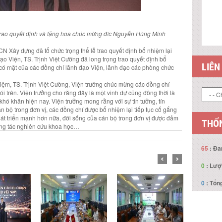
 trao quyết định và tặng hoa chúc mừng đ/c Nguyễn Hùng Minh
CN Xây dựng đã tổ chức trọng thể lễ trao quyết định bổ nhiệm lại
o Viện, TS. Trịnh Việt Cường đã long trọng trao quyết định bổ
LIÊN
ự có mặt của các đồng chí lãnh đạo Viện, lãnh đạo các phòng chức
nhiệm, TS. Trịnh Việt Cường, Viện trưởng chúc mừng các đồng chí
ói trên. Viện trưởng cho rằng đây là một vinh dự cũng đồng thời là
 khó khăn hiện nay. Viện trưởng mong rằng với sự tin tưởng, tín
 bộ trong đơn vị, các đồng chí được bổ nhiệm lại tiếp tục cố gắng
phát triển mạnh hơn nữa, đời sống của cán bộ trong đơn vị được đảm
THỐN
ông tác nghiên cứu khoa học…
65
: Đa
0
: Lượ
0
: Tổng