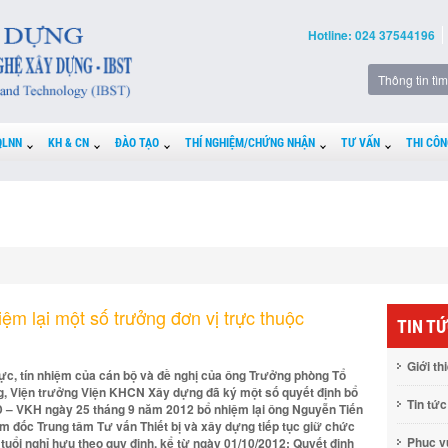
Hotline: 024 37544196
QLNN
KH & CN
ĐÀO TẠO
THÍ NGHIỆM/CHỨNG NHẬN
TƯ VẤN
THI CÔN
m lại một số trưởng đơn vị trực thuộc
TIN T
Giới th
lực, tín nhiệm của cán bộ và đề nghị của ông Trưởng phòng Tổ
ng, Viện trưởng Viện KHCN Xây dựng đã ký một số quyết định bổ
Tin tức
QĐ – VKH ngày 25 tháng 9 năm 2012 bổ nhiệm lại ông Nguyễn Tiến
m đốc Trung tâm Tư vấn Thiết bị và xây dựng tiếp tục giữ chức
Phục 
tuổi nghỉ hưu theo quy định, kể từ ngày 01/10/2012; Quyết định