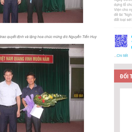
dựng tổ ch
Viện cho n
đề tài "Ng
đất loại sé
 trao quyết định và tặng hoa chúc mừng đ/c Nguyễn Tiến Huy
...
Chi tiết
ĐỐI 