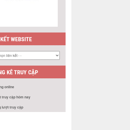
 KẾT WEBSITE
G KÊ TRUY CẬP
ng online
t truy cập hôm nay
 lượt truy cập