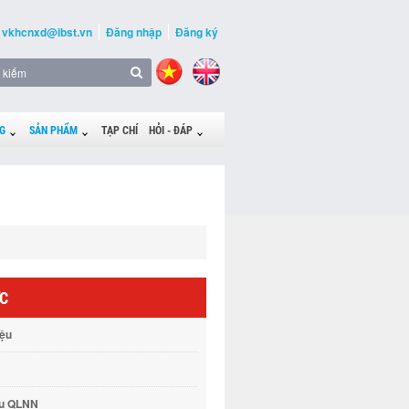
vkhcnxd@ibst.vn
Đăng nhập
Đăng ký
G
SẢN PHẨM
TẠP CHÍ
HỎI - ĐÁP
ỨC
iệu
vụ QLNN