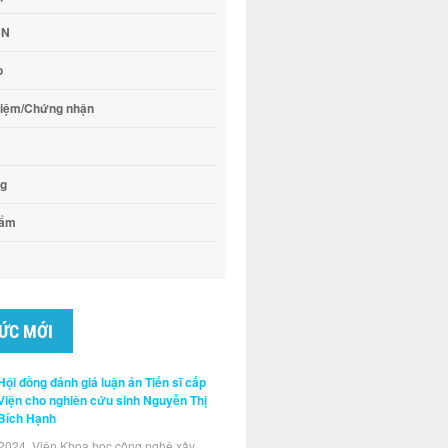
CN
o
hiệm/Chứng nhận
ng
hẩm
TỨC MỚI
Hội đồng đánh giá luận án Tiến sĩ cấp
Viện cho nghiên cứu sinh Nguyễn Thị
Bích Hạnh
2024, Viện Khoa học công nghệ xây