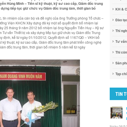
ễn Hùng Minh – Tiến sĩ kỹ thuật, kỹ sư cao cấp, Giám đốc trung
y dựng tiếp tục giữ chức vụ Giám đốc trung tâm, thời gian bổ
KH & 
ực, tín nhiệm của cán bộ và đề nghị của ông Trưởng phòng Tổ chức –
Đào tạ
trưởng Viện KHCN Xây dựng đã ký một số quyết định bổ nhiệm lại
ày 25 tháng 9 năm 2012 bổ nhiệm lại ông Nguyễn Tiến Huy – Kỹ sư
Thí ng
m Tư vấn Thiết bị và xây dựng tiếp tục giữ chức vụ Giám đốc Trung
quy định, kể từ ngày 01/10/2012; Quyết định số 1167/QĐ – VKH bổ
Tư vấn
 kỹ thuật, kỹ sư cao cấp, Giám đốc trung tâm phát triển công nghệ
 Giám đốc trung tâm, thời gian bổ nhiệm 5 năm kể từ ngày
Thi cô
Sản p
Tạp chí
TIN 
Ngày 06/5/