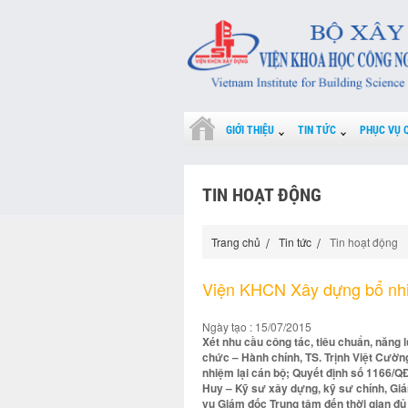
GIỚI THIỆU
TIN TỨC
PHỤC VỤ 
TIN HOẠT ĐỘNG
Trang chủ
Tin tức
Tin hoạt động
Viện KHCN Xây dựng bổ nhiệ
Ngày tạo : 15/07/2015
Xét nhu cầu công tác, tiêu chuẩn, năng 
chức – Hành chính, TS. Trịnh Việt Cườ
nhiệm lại cán bộ; Quyết định số 1166/
Huy – Kỹ sư xây dựng, kỹ sư chính, Giá
vụ Giám đốc Trung tâm đến thời gian đủ 