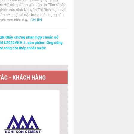
ức Hội đồng đánh giá luận án Tiến sĩ cấp
ghiên cứu sinh Nguyễn Thị Bích Hạnh với
hiên cứu một số đặc trưng biến dạng của
t yếu ven biển đ�...
Chi tiết
QR Giấy chứng nhận hợp chuẩn số
161/2022VKH-1, sản phẩm: Ống cống
bê tông cốt thép thoát nước
TÁC - KHÁCH HÀNG