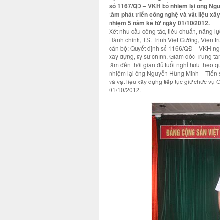
số 1167/QĐ – VKH bổ nhiệm lại ông Nguy
tâm phát triển công nghệ và vật liệu xâ
nhiệm 5 năm kể từ ngày 01/10/2012.
Xét nhu cầu công tác, tiêu chuẩn, năng l
Hành chính, TS. Trịnh Việt Cường, Viện 
cán bộ; Quyết định số 1166/QĐ – VKH ng
xây dựng, kỹ sư chính, Giám đốc Trung tâ
tâm đến thời gian đủ tuổi nghỉ hưu theo 
nhiệm lại ông Nguyễn Hùng Minh – Tiến sĩ
và vật liệu xây dựng tiếp tục giữ chức vụ
01/10/2012.