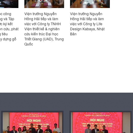
ọc công
Viện trưởng Nguyễn
Viện trưởng Nguyễn
Hội thảo 
g và Tập
Hồng Hải tiếp và làm
Hồng Hải tiếp và làm
ở xã hội ph
c ký kết
việc với Công ty TNHH
việc với Công ty Life
bon thấp 
ên cứu, phát
Viện thiết kế & nghiên
Design Kabaya, Nhật
và giải ph
g tiêu
cứu kiến trúc Đại học
Bản
Nam”
ây dựng gỗ
Triết Giang (UAD), Trung
Quốc