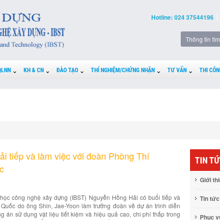
Hotline: 024 37544196
QLNN
KH & CN
ĐÀO TẠO
THÍ NGHIỆM/CHỨNG NHẬN
TƯ VẤN
THI CÔN
i tiếp và làm việc với đoàn Phòng Thí
TIN T
c
Giới th
 học công nghệ xây dựng (IBST) Nguyễn Hồng Hải có buổi tiếp và
Tin tức
Quốc do ông Shin, Jae-Yoon làm trưởng đoàn về dự án trình diễn
án sử dụng vật liệu tiết kiệm và hiệu quả cao, chi phí thấp trong
Phục 