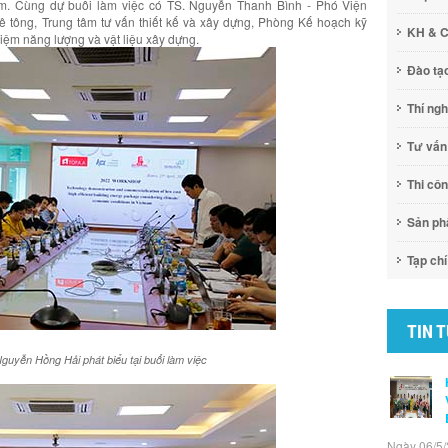
Nam. Cùng dự buổi làm việc có TS. Nguyễn Thanh Bình - Phó Viện
 tông, Trung tâm tư vấn thiết kế và xây dựng, Phòng Kế hoạch kỹ
KH & 
 kiệm năng lượng và vật liệu xây dựng.
Đào tạ
Thí ng
Tư vấn
Thi cô
Sản p
Tạp chí
TIN 
guyễn Hồng Hải phát biểu tại buổi làm việc
Ngày 06/5/