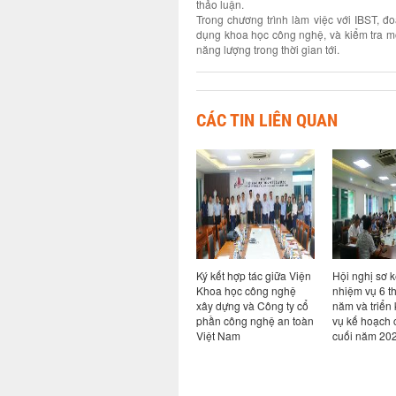
thảo luận.
Trong chương trình làm việc với IBST, 
dụng khoa học công nghệ, và kiểm tra mô 
năng lượng trong thời gian tới.
CÁC TIN LIÊN QUAN
o chuyên đề Bim
Ký kết hợp tác giữa Viện
Hội nghị sơ kết thực hiện
Viện
 nguyên AI: từ
Khoa học công nghệ
nhiệm vụ 6 tháng đầu
nghệ 
 đến thực tiễn
xây dựng và Công ty cổ
năm và triển khai nhiệm
đoàn 
đổi số ngành
phần công nghệ an toàn
vụ kế hoạch các tháng
hợp t
ng
Việt Nam
cuối năm 2026
triển
chuẩ
tại V