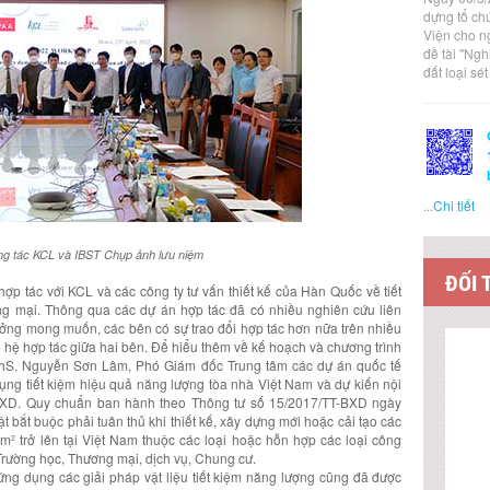
dựng tổ ch
Viện cho n
đề tài "Ng
đất loại sé
...
Chi tiết
g tác KCL và IBST Chụp ảnh lưu niệm
ĐỐI 
hợp tác với KCL và các công ty tư vấn thiết kế của Hàn Quốc về tiết
ng mại. Thông qua các dự án hợp tác đã có nhiều nghiên cứu liên
ưởng mong muốn, các bên có sự trao đổi hợp tác hơn nữa trên nhiều
 hệ hợp tác giữa hai bên. Để hiểu thêm về kế hoạch và chương trình
 ThS. Nguyễn Sơn Lâm, Phó Giám đốc Trung tâm các dự án quốc tế
dụng tiết kiệm hiệu quả năng lượng tòa nhà Việt Nam và dự kiến nội
BXD. Quy chuẩn ban hành theo Thông tư số 15/2017/TT-BXD ngày
 bắt buộc phải tuân thủ khi thiết kế, xây dựng mới hoặc cải tạo các
 m² trở lên tại Việt Nam thuộc các loại hoặc hỗn hợp các loại công
Trường học, Thương mại, dịch vụ, Chung cư.
ng dụng các giải pháp vật liệu tiết kiệm năng lượng cũng đã được