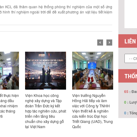
đoàn KCL đã thăm quan hệ thống phòng thí nghiệm của một số ứng
hình thí nghiệm ngoài trời để đề xuất phương án vật liệu tiết kiệm
LIÊN
THỐN
65
: Đa
 Khoa học công
Viện trưởng Nguyễn
Viện trưởng Nguyễn
Hộ
xây dựng và Tập
Hồng Hải tiếp và làm
Hồng Hải tiếp và làm
ở x
0
: Lượ
Trần Đức ký kết
việc với Công ty TNHH
việc với Công ty Life
bo
ác nghiên cứu, phát
Viện thiết kế & nghiên
Design Kabaya, Nhật
và
0
: Tổng
 nền tảng tiêu
cứu kiến trúc Đại học
Bản
Na
n cho xây dựng gỗ
Triết Giang (UAD), Trung
iệt Nam
Quốc