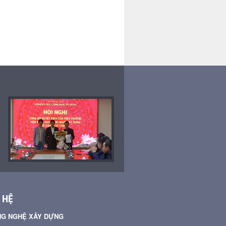
dựng. Phần 1: Sửa đổi,
cập nhật địa danh hành
chính
 HỆ
NG NGHỆ XÂY DỰNG