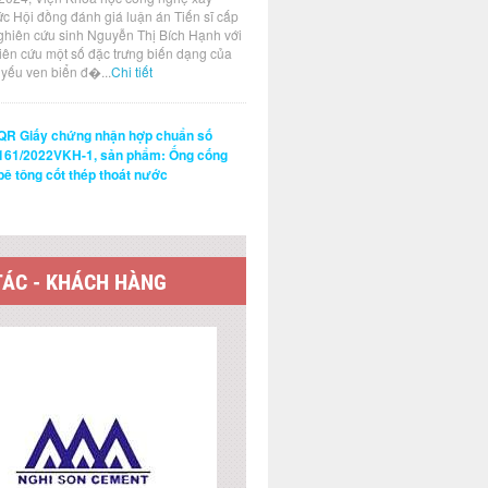
ức Hội đồng đánh giá luận án Tiến sĩ cấp
ghiên cứu sinh Nguyễn Thị Bích Hạnh với
hiên cứu một số đặc trưng biến dạng của
t yếu ven biển đ�...
Chi tiết
QR Giấy chứng nhận hợp chuẩn số
161/2022VKH-1, sản phẩm: Ống cống
bê tông cốt thép thoát nước
TÁC - KHÁCH HÀNG