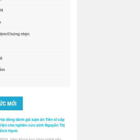
CN
o
hiệm/Chứng nhận
ng
hẩm
TỨC MỚI
Hội đồng đánh giá luận án Tiến sĩ cấp
Viện cho nghiên cứu sinh Nguyễn Thị
Bích Hạnh
2024, Viện Khoa học công nghệ xây