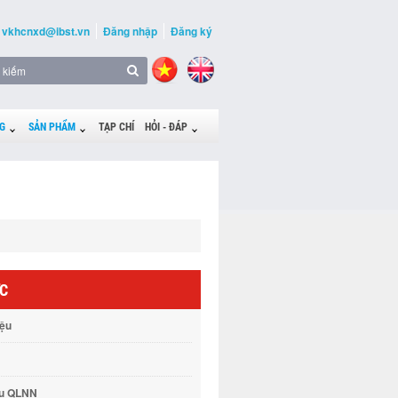
vkhcnxd@ibst.vn
Đăng nhập
Đăng ký
G
SẢN PHẨM
TẠP CHÍ
HỎI - ĐÁP
ỨC
iệu
vụ QLNN