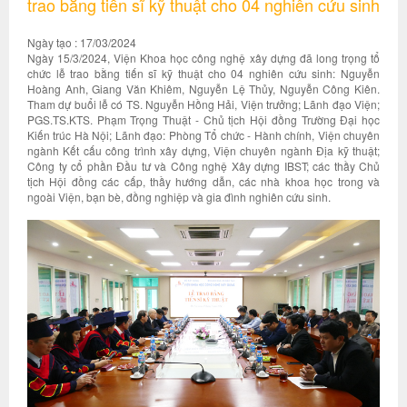
trao bằng tiến sĩ kỹ thuật cho 04 nghiên cứu sinh
Ngày tạo : 17/03/2024
Ngày 15/3/2024, Viện Khoa học công nghệ xây dựng đã long trọng tổ
chức lễ trao bằng tiến sĩ kỹ thuật cho 04 nghiên cứu sinh: Nguyễn
Hoàng Anh, Giang Văn Khiêm, Nguyễn Lệ Thủy, Nguyễn Công Kiên.
Tham dự buổi lễ có TS. Nguyễn Hồng Hải, Viện trưởng; Lãnh đạo Viện;
PGS.TS.KTS. Phạm Trọng Thuật - Chủ tịch Hội đồng Trường Đại học
Kiến trúc Hà Nội; Lãnh đạo: Phòng Tổ chức - Hành chính, Viện chuyên
ngành Kết cấu công trình xây dựng, Viện chuyên ngành Địa kỹ thuật;
Công ty cổ phần Đầu tư và Công nghệ Xây dựng IBST; các thầy Chủ
tịch Hội đồng các cấp, thầy hướng dẫn, các nhà khoa học trong và
ngoài Viện, bạn bè, đồng nghiệp và gia đình nghiên cứu sinh.