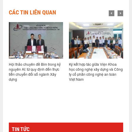
CÁC TIN LIÊN QUAN
ỷ
Ký kết hợp tác giữa Viện Khoa
Hội nghị sơ kết thực hiện nhiệm
V
học công nghệ xây dựng và Công
vụ 6 tháng đầu năm và triển khai
d
ty cổ phần công nghệ an toàn
nhiệm vụ kế hoạch các tháng
h
Việt Nam
cuối năm 2026
n
g
TIN TỨC