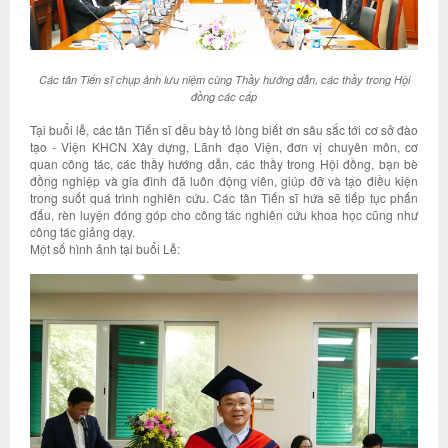
Các tân Tiến sĩ chụp ảnh lưu niệm cùng Thầy hướng dẫn, các thầy trong Hội
đồng các cấp
Tại buổi lễ, các tân Tiến sĩ đều bày tỏ lòng biết ơn sâu sắc tới cơ sở đào
tạo - Viện KHCN Xây dựng, Lãnh đạo Viện, đơn vị chuyên môn, cơ
quan công tác, các thầy hướng dẫn, các thầy trong Hội đồng, bạn bè
đồng nghiệp và gia đình đã luôn động viên, giúp đỡ và tạo điều kiện
trong suốt quá trình nghiên cứu. Các tân Tiến sĩ hứa sẽ tiếp tục phấn
đấu, rèn luyện đóng góp cho công tác nghiên cứu khoa học cũng như
công tác giảng dạy.
Một số hình ảnh tại buổi Lễ: