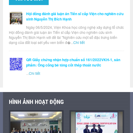
Hội đồng đánh giá luận án Tiến sĩ cấp Viện cho nghiên cứu
sinh Nguyễn Thị Bích Hạnh
Ngày 06/5/2024, Viện Khoa học công nghệ xây dựng tổ chức
Hội đồng đánh giá luận án Tiến sĩ cấp Viện cho nghiên cứu sinh
Nguyễn Thị Bích Hạnh với đề tài "Nghiên cứu một số đặc trưng biến
dạng của đất loại sét yếu ven biển đ�...
Chi tiết
QR Giấy chứng nhận hợp chuẩn số 161/2022VKH-1, sản
phẩm: Ống cống bê tông cốt thép thoát nước
...
Chi tiết
HÌNH ẢNH HOẠT ĐỘNG