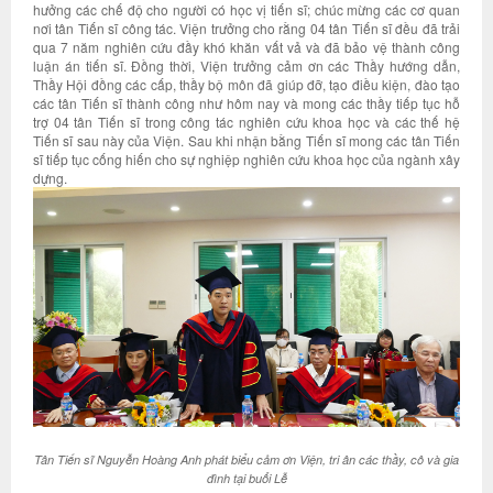
hưởng các chế độ cho người có học vị tiến sĩ; chúc mừng các cơ quan
nơi tân Tiến sĩ công tác. Viện trưởng cho rằng 04 tân Tiến sĩ đều đã trải
qua 7 năm nghiên cứu đầy khó khăn vất vả và đã bảo vệ thành công
luận án tiến sĩ. Đồng thời, Viện trưởng cảm ơn các Thầy hướng dẫn,
Thầy Hội đồng các cấp, thầy bộ môn đã giúp đỡ, tạo điều kiện, đào tạo
các tân Tiến sĩ thành công như hôm nay và mong các thầy tiếp tục hỗ
trợ 04 tân Tiến sĩ trong công tác nghiên cứu khoa học và các thế hệ
Tiến sĩ sau này của Viện. Sau khi nhận bằng Tiến sĩ mong các tân Tiến
sĩ tiếp tục cống hiến cho sự nghiệp nghiên cứu khoa học của ngành xây
dựng.
Tân Tiến sĩ Nguyễn Hoàng Anh phát biểu cảm ơn Viện, tri ân các thầy, cô và gia
đình tại buổi Lễ