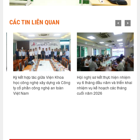
CÁC TIN LIÊN QUAN
ỷ
Ký kết hợp tác giữa Viện Khoa
Hội nghị sơ kết thực hiện nhiệm
V
học công nghệ xây dựng và Công
vụ 6 tháng đầu năm và triển khai
d
ty cổ phần công nghệ an toàn
nhiệm vụ kế hoạch các tháng
h
Việt Nam
cuối năm 2026
n
g