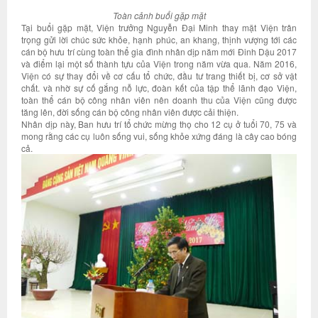
Toàn cảnh buổi gặp mặt
Tại buổi gặp mặt, Viện trưởng Nguyễn Đại Minh thay mặt Viện trân
trọng gửi lời chúc sức khỏe, hạnh phúc, an khang, thịnh vượng tới các
cán bộ hưu trí cùng toàn thể gia đình nhân dịp năm mới Đinh Dậu 2017
và điểm lại một số thành tựu của Viện trong năm vừa qua. Năm 2016,
Viện có sự thay đổi về cơ cấu tổ chức, đầu tư trang thiết bị, cơ sở vật
chất. và nhờ sự cố gắng nỗ lực, đoàn kết của tập thể lãnh đạo Viện,
toàn thể cán bộ công nhân viên nên doanh thu của Viện cũng được
tăng lên, đời sống cán bộ công nhân viên được cải thiện.
Nhân dịp này, Ban hưu trí tổ chức mừng thọ cho 12 cụ ở tuổi 70, 75 và
mong rằng các cụ luôn sống vui, sống khỏe xứng đáng là cây cao bóng
cả.