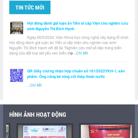
TIN TỨC MỚI
Hội đồng đánh giá luận án Tiến sĩ cấp Viện cho nghiên cứu
sinh Nguyễn Thị Bích Hạnh
Ngày 06/5/2024, Viện Khoa học công nghệ xây dựng tổ chức
Hội đồng đánh giá luận án Tiến sĩ cấp Viện cho nghiên cứu sinh
Nguyễn Thị Bích Hạnh với đề tài "Nghiên cứu một số đặc trưng biến
dạng của đất loại sét yếu ven biển đ�...
Chi tiết
QR Giấy chứng nhận hợp chuẩn số 161/2022VKH-1, sản
phẩm: Ống cống bê tông cốt thép thoát nước
...
Chi tiết
HÌNH ẢNH HOẠT ĐỘNG