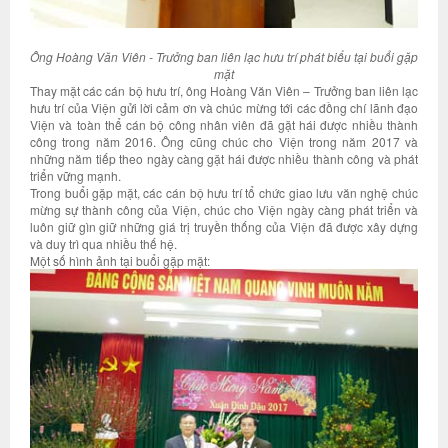
Ông Hoàng Văn Viên - Trưởng ban liên lạc hưu trí
phát biểu tại buổi gặp
mặt
Thay mặt các cán bộ hưu trí, ông Hoàng Văn Viên – Trưởng ban liên lạc
hưu trí của Viện gửi lời cảm ơn và chúc mừng tới các đồng chí lãnh đạo
Viện và toàn thể cán bộ công nhân viên đã gặt hái được nhiều thành
công trong năm 2016. Ông cũng chúc cho Viện trong năm 2017 và
những năm tiếp theo ngày càng gặt hái được nhiều thành công và phát
triển vững mạnh.
Trong buổi gặp mặt, các cán bộ hưu trí tổ chức giao lưu văn nghệ chúc
mừng sự thành công của Viện, chúc cho Viện ngày càng phát triển và
luôn giữ gìn giữ những giá trị truyền thống của Viện đã được xây dựng
và duy trì qua nhiều thế hệ.
Một số hình ảnh tại buổi gặp mặt: