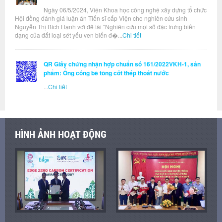
Ngày 06/5/2024, Viện Khoa học công nghệ xây dựng tổ chức
Hội đồng đánh giá luận án Tiến sĩ cấp Viện cho nghiên cứu sinh
Nguyễn Thị Bích Hạnh với đề tài "Nghiên cứu một số đặc trưng biến
dạng của đất loại sét yếu ven biển đ�...
Chi tiết
QR Giấy chứng nhận hợp chuẩn số 161/2022VKH-1, sản
phẩm: Ống cống bê tông cốt thép thoát nước
...
Chi tiết
HÌNH ẢNH HOẠT ĐỘNG