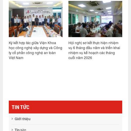
ỷ
Ký kết hợp tác giữa Viện Khoa
Hội nghị sơ kết thực hiện nhiệm
V
học công nghệ xây dựng và Công
vụ 6 tháng đầu năm và triển khai
d
ty cổ phần công nghệ an toàn
nhiệm vụ kế hoạch các tháng
h
Việt Nam
cuối năm 2026
n
g
TIN TỨC
Giới thiệu
Tin tức