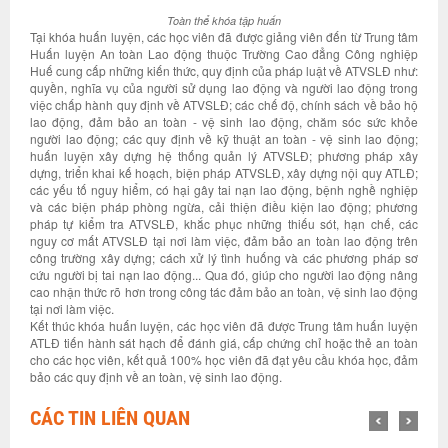
Toàn thể khóa tập huấn
Tại khóa huấn luyện, các học viên đã được giảng viên đến từ Trung tâm
Huấn luyện An toàn Lao động thuộc Trường Cao đẳng Công nghiệp
Huế cung cấp những kiến thức, quy định của pháp luật về ATVSLĐ như:
quyền, nghĩa vụ của người sử dụng lao động và người lao động trong
việc chấp hành quy định về ATVSLĐ; các chế độ, chính sách về bảo hộ
lao động, đảm bảo an toàn - vệ sinh lao động, chăm sóc sức khỏe
người lao động; các quy định về kỹ thuật an toàn - vệ sinh lao động;
huấn luyện xây dựng hệ thống quản lý ATVSLĐ; phương pháp xây
dựng, triển khai kế hoạch, biện pháp ATVSLĐ, xây dựng nội quy ATLĐ;
các yếu tố nguy hiểm, có hại gây tai nạn lao động, bệnh nghề nghiệp
và các biện pháp phòng ngừa, cải thiện điều kiện lao động; phương
pháp tự kiểm tra ATVSLĐ, khắc phục những thiếu sót, hạn chế, các
nguy cơ mất ATVSLĐ tại nơi làm việc, đảm bảo an toàn lao động trên
công trường xây dựng; cách xử lý tình huống và các phương pháp sơ
cứu người bị tai nạn lao động... Qua đó, giúp cho người lao động nâng
cao nhận thức rõ hơn trong công tác đảm bảo an toàn, vệ sinh lao động
tại nơi làm việc.
Kết thúc khóa huấn luyện, các học viên đã được Trung tâm huấn luyện
ATLĐ tiến hành sát hạch để đánh giá, cấp chứng chỉ hoặc thẻ an toàn
cho các học viên, kết quả 100% học viên đã đạt yêu cầu khóa học, đảm
bảo các quy định về an toàn, vệ sinh lao động.
CÁC TIN LIÊN QUAN