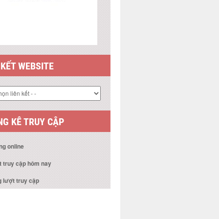
 KẾT WEBSITE
G KÊ TRUY CẬP
ng online
t truy cập hôm nay
 lượt truy cập