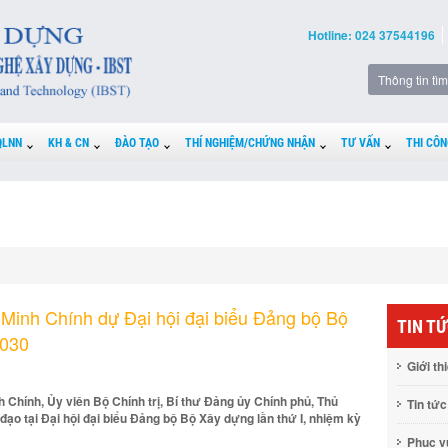
Hotline: 024 37544196
QLNN
KH & CN
ĐÀO TẠO
THÍ NGHIỆM/CHỨNG NHẬN
TƯ VẤN
THI CÔN
Minh Chính dự Đại hội đại biểu Đảng bộ Bộ
TIN T
2030
Giới th
h Chính, Ủy viên Bộ Chính trị, Bí thư Đảng ủy Chính phủ, Thủ
Tin tức
đạo tại Đại hội đại biểu Đảng bộ Bộ Xây dựng lần thứ I, nhiệm kỳ
Phục 