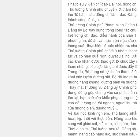
Phát biểu ý kiến chỉ đạo Đại hội, đồng c
Thủ tướng Chính phủ chuyển lời thăm hỏi 
thư Tô Lâm, các đồng chí lãnh đạo Đảng,
thành công tốt đẹp.
Thủ tướng Chính phủ Phạm Minh Chính bi
Đảng ủy Bộ Xây dựng trong công tác chuẩn
liệt trong chỉ đạo, điều hành của Ban
phương án, đề án và thực hiện việc sắp 
thông suốt, thực hiện tốt các nhiệm vụ chín
Thủ tướng Chính phủ chỉ rõ 9 nhóm thàn
túc và có hiệu quả Nghị quyết Đại hội Đản
các khó khăn được tháo gỡ; tổ chức xây d
tham nhũng, tiêu cực, lãng phí được đẩy lù
Trong đó, Bộ đang nỗ lực hoàn thành 3.
khai các tuyến đường sắt. Bộ đã tạo ra b
đường hàng không, đường biển và đường t
Thay mặt Thường vụ Đảng ủy Chính phủ,
dựng, đóng góp chung vào sự phát triển 
tồn tại, hạn chế cần khắc phục trong nhi
cho đối tượng người nghèo, người thu nh
của đường biển, đường thuỷ…
Về bài học kinh nghiệm, Thủ tướng nhấ
hoạt, kịp thời với thực tiễn. Nâng cao
song với giám sát, kiểm tra, cắt giảm, đơn
Thời gian tới, Thủ tướng nêu rõ, Đảng b
mạnh; nâng cao năng lực, sức chiến đấu 