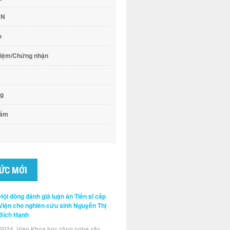
CN
o
hiệm/Chứng nhận
ng
hẩm
TỨC MỚI
Hội đồng đánh giá luận án Tiến sĩ cấp
Viện cho nghiên cứu sinh Nguyễn Thị
Bích Hạnh
2024, Viện Khoa học công nghệ xây