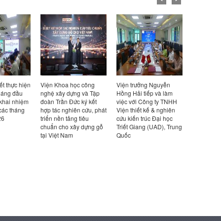
ết thực hiện
Viện Khoa học công
Viện trưởng Nguyễn
Viện trưở
háng đầu
nghệ xây dựng và Tập
Hồng Hải tiếp và làm
Hồng Hải t
 khai nhiệm
đoàn Trần Đức ký kết
việc với Công ty TNHH
việc với Cô
các tháng
hợp tác nghiên cứu, phát
Viện thiết kế & nghiên
Design Ka
26
triển nền tảng tiêu
cứu kiến trúc Đại học
Bản
chuẩn cho xây dựng gỗ
Triết Giang (UAD), Trung
tại Việt Nam
Quốc