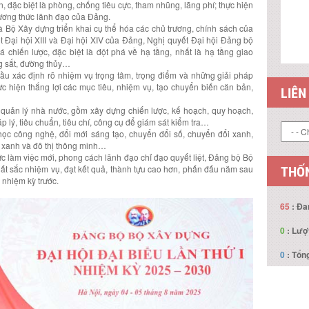
, đặc biệt là phòng, chống tiêu cực, tham nhũng, lãng phí; thực hiện
ương thức lãnh đạo của Đảng.
Bộ Xây dựng triển khai cụ thể hóa các chủ trương, chính sách của
t Đại hội XIII và Đại hội XIV của Đảng, Nghị quyết Đại hội Đảng bộ
 chiến lược, đặc biệt là đột phá về hạ tầng, nhất là hạ tầng giao
g sắt, đường thủy…
ầu xác định rõ nhiệm vụ trọng tâm, trọng điểm và những giải pháp
hực hiện thắng lợi các mục tiêu, nhiệm vụ, tạo chuyển biến căn bản,
LIÊN
 quản lý nhà nước, gồm xây dựng chiến lược, kế hoạch, quy hoạch,
p lý, tiêu chuẩn, tiêu chí, công cụ để giám sát kiểm tra…
học công nghệ, đổi mới sáng tạo, chuyển đổi số, chuyển đổi xanh,
g xanh và đô thị thông minh…
ức làm việc mới, phong cách lãnh đạo chỉ đạo quyết liệt, Đảng bộ Bộ
t sắc nhiệm vụ, đạt kết quả, thành tựu cao hơn, phấn đấu năm sau
THỐN
 nhiệm kỳ trước.
65
: Đa
0
: Lượ
0
: Tổng