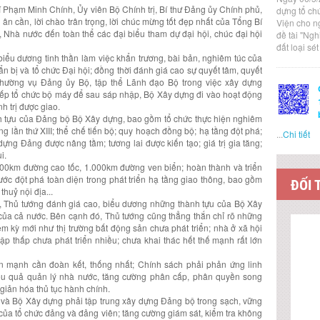
hí Phạm Minh Chính, Ủy viên Bộ Chính trị, Bí thư Đảng ủy Chính phủ,
dựng tổ ch
ân cần, lời chào trân trọng, lời chúc mừng tốt đẹp nhất của Tổng Bí
Viện cho n
 Nhà nước đến toàn thể các đại biểu tham dự đại hội, chúc đại hội
đề tài "Ng
đất loại sé
ểu dương tinh thần làm việc khẩn trương, bài bản, nghiêm túc của
 bị và tổ chức Đại hội; đồng thời đánh giá cao sự quyết tâm, quyết
 Thường vụ Đảng ủy Bộ, tập thể Lãnh đạo Bộ trong việc xây dựng
xếp tổ chức bộ máy để sau sáp nhập, Bộ Xây dựng đi vào hoạt động
h trị được giao.
h tựu của Đảng bộ Bộ Xây dựng, bao gồm tổ chức thực hiện nghiêm
g lần thứ XIII; thể chế tiến bộ; quy hoạch đồng bộ; hạ tầng đột phá;
...
Chi tiết
ựng Đảng được nâng tầm; tương lai được kiến tạo; giá trị gia tăng;
i.
000km đường cao tốc, 1.000km đường ven biển; hoàn thành và triển
ước đột phá toàn diện trong phát triển hạ tầng giao thông, bao gồm
ĐỐI 
huỷ nội địa...
 Thủ tướng đánh giá cao, biểu dương những thành tựu của Bộ Xây
của cả nước. Bên cạnh đó, Thủ tướng cũng thẳng thắn chỉ rõ những
ệm kỳ mới như thị trường bất động sản chưa phát triển; nhà ở xã hội
ập thấp chưa phát triển nhiều; chưa khai thác hết thế mạnh rất lớn
n mạnh cần đoàn kết, thống nhất; Chính sách phải phản ứng linh
 hiệu quả quản lý nhà nước, tăng cường phân cấp, phân quyền song
 giản hóa thủ tục hành chính.
ộ và Bộ Xây dựng phải tập trung xây dựng Đảng bộ trong sạch, vững
của tổ chức đảng và đảng viên; tăng cường giám sát, kiểm tra không