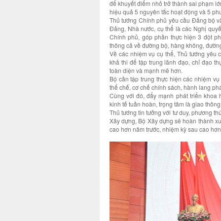
để khuyết điểm nhỏ trở thành sai phạm lớn
hiệu quả 5 nguyên tắc hoạt động và 5 ph
Thủ tướng Chính phủ yêu cầu Đảng bộ và 
Đảng, Nhà nước, cụ thể là các Nghị quyế
Chính phủ, góp phần thực hiện 3 đột phá
thông cả về đường bộ, hàng không, đườn
Về các nhiệm vụ cụ thể, Thủ tướng yêu c
khả thi để tập trung lãnh đạo, chỉ đạo t
toàn diện và mạnh mẽ hơn.
Bộ cần tập trung thực hiện các nhiệm vụ
thể chế, cơ chế chính sách, hành lang phá
Cùng với đó, đẩy mạnh phát triển khoa 
kinh tế tuần hoàn, trọng tâm là giao thôn
Thủ tướng tin tưởng với tư duy, phương th
Xây dựng, Bộ Xây dựng sẽ hoàn thành xuấ
cao hơn năm trước, nhiệm kỳ sau cao hơn