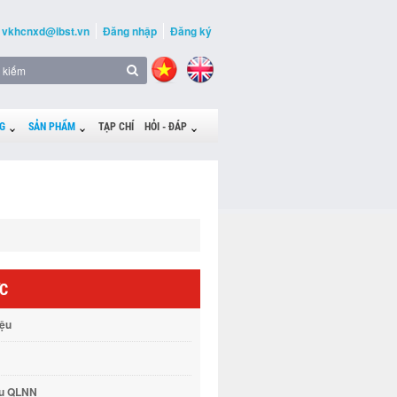
vkhcnxd@ibst.vn
Đăng nhập
Đăng ký
G
SẢN PHẨM
TẠP CHÍ
HỎI - ĐÁP
ỨC
iệu
vụ QLNN