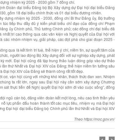
 dựng nhiệm kỳ 2025 - 2030 gồm 7 đồng chí.
ịnh Đoàn đại biểu Đảng bộ Bộ Xây dựng dự Đại hội đại biểu Đảng
2030, gồm 18 đại biểu chính thức và 01 đại biểu đương nhiên.
 dựng nhiệm kỳ 2025 - 2030, đồng chí Bí thư Đảng ủy, Bộ trưởng
m túc tiếp thu đầy đủ ý kiến phát biểu chỉ đạo của đồng chí Phạm
ư Đảng ủy Chính phủ, Thủ tướng Chính phủ; các đồng chí đại biểu đã
và nhất trí cao thông qua các văn kiện và Nghị quyết của Đại hội với
 và các nhóm nhiệm vụ, giải pháp, các đột phá cho giai đoạn 2025 -
ng qua là kết tinh trí tuệ, thể hiện ý chí, niềm tin, sự quyết tâm của
 chức, người lao động Bộ Xây dựng đối với sự nghiệp xây dựng, phát
i kỳ mới. Đại hội cũng đã tập trung thảo luận đóng góp vào dự thảo
 lần thứ Nhất và Đại hội XIV của Đảng; thể hiện niềm tin tưởng sâu
à Đại hội XIV của Đảng sẽ thành công rất tốt đẹp.
ời cơ, vận hội cùng với những khó khăn, thách thức đan xen. Nhiệm
 chúng ta rất lớn, ngay sau Đại hội này cần sớm xây dựng Chương
ám sát thực tiễn để Nghị quyết Đại hội sớm đi vào cuộc sống”, đồng
 đội ngũ cán bộ, đảng viên đoàn kết một lòng, nêu cao tinh thần yêu
ua, nỗ lực phấn đấu hoàn thành tốt các mục tiêu, nhiệm vụ mà Đại hội
mừng Đại hội đại biểu Đảng bộ Chính phủ lần thứ Nhất và Đại hội XIV
Theo https://moc.gov.vn/