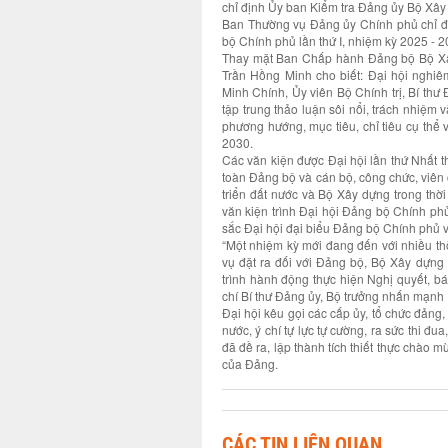
chỉ định Ủy ban Kiểm tra Đảng ủy Bộ Xây
Ban Thường vụ Đảng ủy Chính phủ chỉ đ
bộ Chính phủ lần thứ I, nhiệm kỳ 2025 - 
Thay mặt Ban Chấp hành Đảng bộ Bộ Xây
Trần Hồng Minh cho biết: Đại hội nghiê
Minh Chính, Ủy viên Bộ Chính trị, Bí th
tập trung thảo luận sôi nổi, trách nhiệm 
phương hướng, mục tiêu, chỉ tiêu cụ thể
2030.
Các văn kiện được Đại hội lần thứ Nhất thô
toàn Đảng bộ và cán bộ, công chức, viên
triển đất nước và Bộ Xây dựng trong thờ
văn kiện trình Đại hội Đảng bộ Chính phủ
sắc Đại hội đại biểu Đảng bộ Chính phủ v
“Một nhiệm kỳ mới đang đến với nhiều th
vụ đặt ra đối với Đảng bộ, Bộ Xây dựng
trình hành động thực hiện Nghị quyết, b
chí Bí thư Đảng ủy, Bộ trưởng nhấn mạnh
Đại hội kêu gọi các cấp ủy, tổ chức đảng,
nước, ý chí tự lực tự cường, ra sức thi đ
đã đề ra, lập thành tích thiết thực chào 
của Đảng.
CÁC TIN LIÊN QUAN