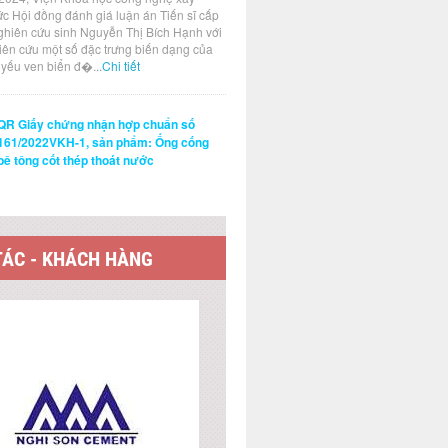
ức Hội đồng đánh giá luận án Tiến sĩ cấp
ghiên cứu sinh Nguyễn Thị Bích Hạnh với
hiên cứu một số đặc trưng biến dạng của
t yếu ven biển đ�...
Chi tiết
QR Giấy chứng nhận hợp chuẩn số
161/2022VKH-1, sản phẩm: Ống cống
bê tông cốt thép thoát nước
TÁC - KHÁCH HÀNG