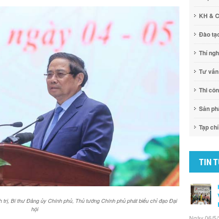
KH & 
Đào tạ
Thí ng
Tư vấn
Thi cô
Sản p
Tạp chí
TIN 
trị, Bí thư Đảng ủy Chính phủ, Thủ tướng Chính phủ phát biểu chỉ đạo Đại
hội
Ngày 06/5/