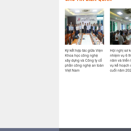
ả năng
Hội thảo chuyên đề Bim
Ký kết hợp tác giữa Viện
Hội nghị sơ k
ao cho
trong kỷ nguyên AI: từ
Khoa học công nghệ
nhiệm vụ 6 t
ong hệ
quy định đến thực tiễn
xây dựng và Công ty cổ
năm và triển
i khi có
chuyển đổi số ngành
phần công nghệ an toàn
vụ kế hoạch 
Xây dựng
Việt Nam
cuối năm 20