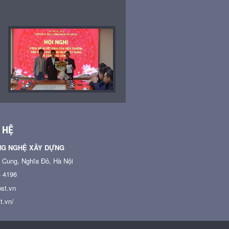
 HỆ
NG NGHỆ XÂY DỰNG
n Cung, Nghĩa Đô, Hà Nội
4 4196
st.vn
t.vn/