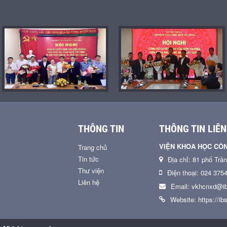
THÔNG TIN
THÔNG TIN LIÊN
VIỆN KHOA HỌC CÔ
Trang chủ
Tin tức
Địa chỉ: 81 phố Trầ
Thư viện
Điện thoại: 024 375
Liên hệ
Email: vkhcnxd@ib
Website: https://ibs