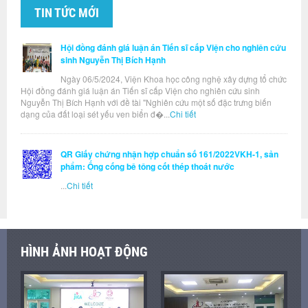
TIN TỨC MỚI
Hội đồng đánh giá luận án Tiến sĩ cấp Viện cho nghiên cứu
sinh Nguyễn Thị Bích Hạnh
Ngày 06/5/2024, Viện Khoa học công nghệ xây dựng tổ chức
Hội đồng đánh giá luận án Tiến sĩ cấp Viện cho nghiên cứu sinh
Nguyễn Thị Bích Hạnh với đề tài "Nghiên cứu một số đặc trưng biến
dạng của đất loại sét yếu ven biển đ�...
Chi tiết
QR Giấy chứng nhận hợp chuẩn số 161/2022VKH-1, sản
phẩm: Ống cống bê tông cốt thép thoát nước
...
Chi tiết
HÌNH ẢNH HOẠT ĐỘNG