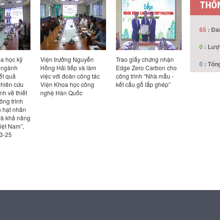
THỐN
65
: Đa
0
: Lượ
trưởng Nguyễn
Trao giấy chứng nhận
Viện trưởng Nguyễn
Hội
0
: Tổng
ải tiếp và làm
Edge Zero Carbon cho
Hồng Hải tiếp và làm
chu
ới đoàn công tác
công trình “Nhà mẫu -
việc với đoàn công tác
hội 
Khoa học công
kết cấu gỗ lắp ghép”
Đại sứ quán Canada
vấn
Hàn Quốc
Việt
mới