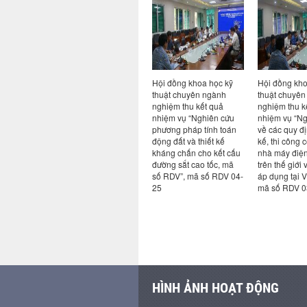
ởng Nguyễn
Hội đồng khoa học kỹ
Hội đồng khoa học kỹ
Viện 
 tiếp và làm
thuật chuyên ngành
thuật chuyên ngành
Hồng H
đoàn công tác
nghiệm thu kết quả
nghiệm thu kết quả
việc v
Kiến trúc Pháp
nhiệm vụ “Nghiên cứu
nhiệm vụ “Nghiên cứu
Viện 
Studio
phương pháp tính toán
về các quy định về thiết
nghệ 
động đất và thiết kế
kế, thi công công trình
kháng chấn cho kết cấu
nhà máy điện hạt nhân
đường sắt cao tốc, mã
trên thế giới và khả năng
số RDV”, mã số RDV 04-
áp dụng tại Việt Nam”,
25
mã số RDV 03-25
HÌNH ẢNH HOẠT ĐỘNG