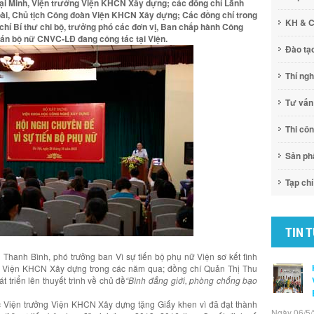
ại Minh, Viện trưởng Viện KHCN Xây dựng; các đồng chí Lãnh
oài, Chủ tịch Công đoàn Viện KHCN Xây dựng; Các đồng chí trong
KH & 
chí Bí thư chi bộ, trưởng phó các đơn vị, Ban chấp hành Công
cán bộ nữ CNVC-LĐ đang công tác tại Viện.
Đào tạ
Thí ng
Tư vấn
Thi cô
Sản p
Tạp chí
TIN 
Thanh Bình, phó trưởng ban Vì sự tiến bộ phụ nữ Viện sơ kết tình
nữ Viện KHCN Xây dựng trong các năm qua; đồng chí Quản Thị Thu
 triển lên thuyết trình về chủ đề
“Bình đẳng giới, phòng chống bạo
 Viện trưởng Viện KHCN Xây dựng tặng Giấy khen vì đã đạt thành
Ngày 06/5/