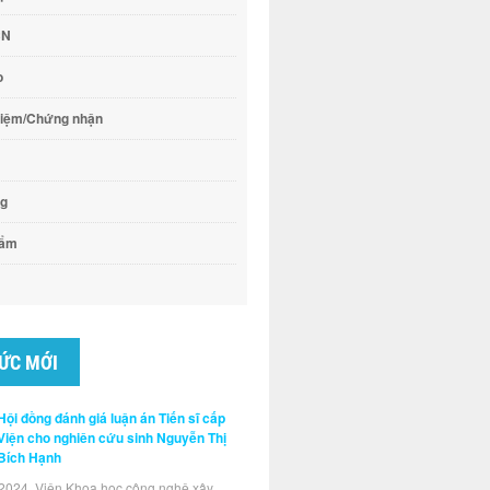
CN
o
hiệm/Chứng nhận
ng
hẩm
TỨC MỚI
Hội đồng đánh giá luận án Tiến sĩ cấp
Viện cho nghiên cứu sinh Nguyễn Thị
Bích Hạnh
2024, Viện Khoa học công nghệ xây