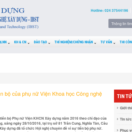
Hotline: 024 37544196
QLNN
KH & CN
ĐÀO TẠO
THÍ NGHIỆM/CHỨNG NHẬN
TƯ VẤN
THI CÔN
iến bộ của phụ nữ Viện Khoa học Công nghệ
TIN T
Giới th
ự tiến bộ Phụ nữ Viện KHCN Xây dựng năm 2016 theo chỉ đạo của
Tin tức
 sáng ngày 28/10/2016, tại trụ sở 81 Trần Cung, Nghĩa Tân, Cầu
Xây dựng đã tổ chức Hội nghị chuyên đề vì sự tiến bộ phụ nữ.
Phục 