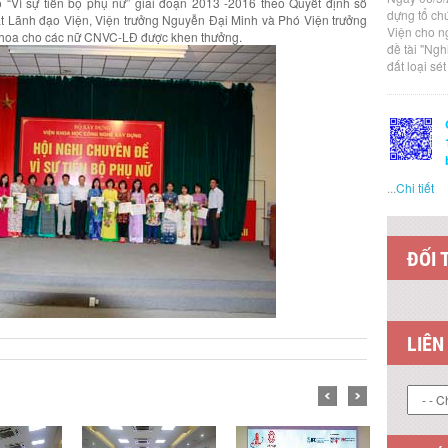
o “Vì sự tiến bộ phụ nữ” giai đoạn 2013 -2016 theo Quyết định số
dựng tổ ch
 Lãnh đạo Viện, Viện trưởng Nguyễn Đại Minh và Phó Viện trưởng
Viện cho n
 hoa cho các nữ CNVC-LĐ được khen thưởng.
đề tài "Ng
đất loại sé
...
Chi tiết
ĐỐI 
LIÊN