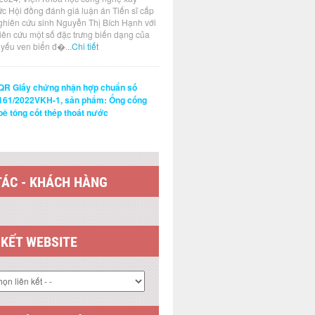
ức Hội đồng đánh giá luận án Tiến sĩ cấp
ghiên cứu sinh Nguyễn Thị Bích Hạnh với
hiên cứu một số đặc trưng biến dạng của
t yếu ven biển đ�...
Chi tiết
QR Giấy chứng nhận hợp chuẩn số
161/2022VKH-1, sản phẩm: Ống cống
bê tông cốt thép thoát nước
TÁC - KHÁCH HÀNG
 KẾT WEBSITE