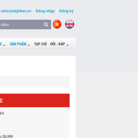
vkhcnxd@ibst.vn
Đăng nhập
Đăng ký
G
SẢN PHẨM
TẠP CHÍ
HỎI - ĐÁP
ỨC
iệu
vụ QLNN