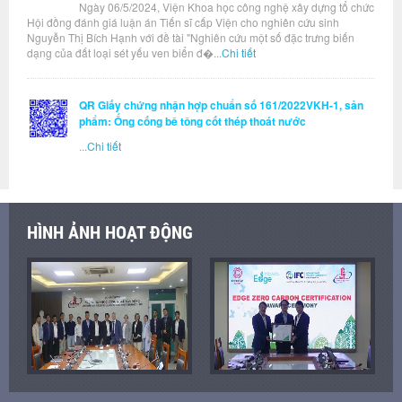
Ngày 06/5/2024, Viện Khoa học công nghệ xây dựng tổ chức
Hội đồng đánh giá luận án Tiến sĩ cấp Viện cho nghiên cứu sinh
Nguyễn Thị Bích Hạnh với đề tài "Nghiên cứu một số đặc trưng biến
dạng của đất loại sét yếu ven biển đ�...
Chi tiết
QR Giấy chứng nhận hợp chuẩn số 161/2022VKH-1, sản
phẩm: Ống cống bê tông cốt thép thoát nước
...
Chi tiết
HÌNH ẢNH HOẠT ĐỘNG