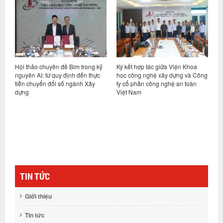
t
Hội thảo chuyên đề Bim trong kỷ
Ký kết hợp tác giữa Viện Khoa
H
hệ
nguyên AI: từ quy định đến thực
học công nghệ xây dựng và Công
v
tiễn chuyển đổi số ngành Xây
ty cổ phần công nghệ an toàn
n
dựng
Việt Nam
c
TIN TỨC
Giới thiệu
Tin tức