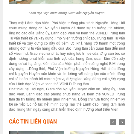
Lãnh đạo Viện chúc mừng
Giám đốc
Nguyễn Huyên
Thay mặt Lãnh đạo Viện, Phó Viện trưởng phụ trách Nguyễn Hồng Hải
chúc mừng đồng chí Nguyễn Huyên đã được sự tin tưởng, tín nhiệm,
ủng hộ cao của Đảng ủy, Lãnh đạo Viện và toàn thể VCNLĐ Trung tâm
Tư vấn thiết kế và xây dựng. Phó Viện trưởng chỉ đạo, Trung tâm Tư vấn
thiết kế và xây dựng có đầy đủ tiềm lực, khả năng trở thành một trong
những đơn vị tư vấn hàng đầu của Bộ; Trung tâm cần quan tâm đến một
số việc như: Giao việc và phát huy năng lực trí tuệ của từng cán bộ; có
định hướng phát triển các lĩnh vực của trung tâm; quan tâm đến xây
dựng cơ sở hạ tầng, kiến trúc của Viện; phát triển công nghệ BIM trong
xây dựng,…Đồng thời, Phó Viện trưởng Nguyễn Hồng Hải chúc đồng
chí Nguyễn Huyên sức khỏe và tin tưởng với năng lực của mình đồng
chí sẽ hoàn thành tốt các nhiệm vụ được giao xứng đáng với sự kỳ vọng
của Lãnh đạo Viện và toàn thể VCNLĐ Trung tâm.
Phát biểu tại Hội nghị, Giám đốc Nguyễn Huyên cảm ơn Đảng ủy, Lãnh
đạo Viện, Lãnh đạo các phòng chức năng và toàn thể VCNLĐ Trung
tâm đã tin tưởng, tín nhiệm giao nhiệm vụ. Đồng chí hứa trong nhiệm kỳ
tới sẽ tiếp tục nỗ lực hết mình cùng Tập thể Lãnh đạo Trung tâm lãnh
đạo Trung tâm ngày càng phát triển theo định hướng phát triển Viện.
CÁC TIN LIÊN QUAN