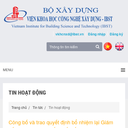
vkhcnxd@ibst.vn
Đăng nhập
Đăng ký
MENU
TIN HOẠT ĐỘNG
Trang chủ
Tin tức
Tin hoạt động
Công bố và trao quyết định bổ nhiệm lại Giám