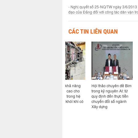
- Nghị quyết số 25-NQ/TW ngày 3/6/2013 
đạo của Đảng đối với công tác dân vận tro
CÁC TIN LIÊN QUAN
Khoa học
Thử nghiệm khả năng
Hội thảo chuyên đề Bim
Ký kết hợp tá
 dựng
chịu nhiệt độ cao cho
trong kỷ nguyên AI: từ
Khoa học cô
khu di
quạt hút khói trong hệ
quy định đến thực tiễn
xây dựng và 
ng Lộc và
thống hút xả khói khi có
chuyển đổi số ngành
phần công n
g Chùa
cháy
Xây dựng
Việt Nam