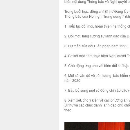
biến nội dung Thông báo và Nghị quyết củ
Trong buổi họp, đồng chí Bí thư Đảng Ủy 
Thông báo của Hội nghị Trung ương 7 (kh
1. Tiếp tục đổi mới, hoàn thiện hệ thống c
2. Đổi mới, tăng cường sự lãnh đạo của Đ
3. Dự thảo sửa đổi Hiến pháp năm 1992;
4. Sơ kết một năm thực hiện Nghị quyết 
5. Chủ động ứng phó với biến đổi khí hậu
6. Một số vấn đề về tiền lương, bảo hiểm 
năm 2020;
7. Bầu bổ sung một số đồng chí vào các vị
8. Xem xét, cho ý kiến về các phương án
Bí thư và các chức danh lãnh đạo chủ ch
theo.