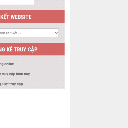
 KẾT WEBSITE
G KÊ TRUY CẬP
ng online
t truy cập hôm nay
 lượt truy cập