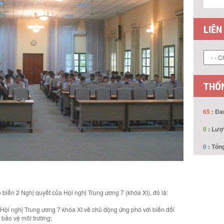
LIÊN
THỐN
65
: Đa
0
: Lượ
0
: Tổng
biến 2 Nghị quyết của Hội nghị Trung ương 7 (khóa XI), đó là:
Hội nghị Trung ương 7 khóa XI về chủ động ứng phó với biến đổi
 bảo vệ môi trường;