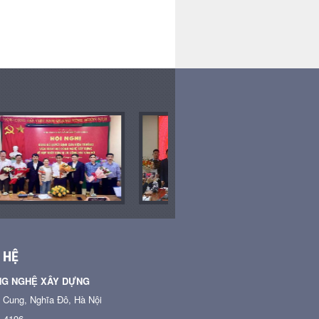
 HỆ
NG NGHỆ XÂY DỰNG
n Cung, Nghĩa Đô, Hà Nội
4 4196