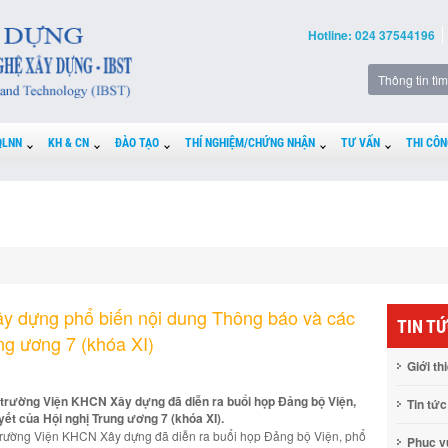
Hotline: 024 37544196
QLNN
KH & CN
ĐÀO TẠO
THÍ NGHIỆM/CHỨNG NHẬN
TƯ VẤN
THI CÔN
 dựng phổ biến nội dung Thông báo và các
TIN T
ng ương 7 (khóa XI)
Giới th
 trường Viện KHCN Xây dựng đã diễn ra buổi họp Đảng bộ Viện,
Tin tức
ết của Hội nghị Trung ương 7 (khóa XI).
 trường Viện KHCN Xây dựng đã diễn ra buổi họp Đảng bộ Viện, phổ
Phục 