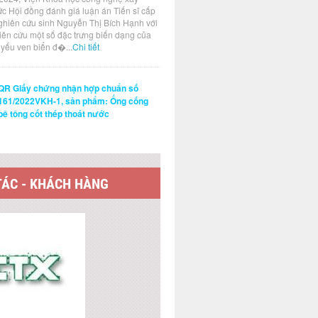
ức Hội đồng đánh giá luận án Tiến sĩ cấp
ghiên cứu sinh Nguyễn Thị Bích Hạnh với
hiên cứu một số đặc trưng biến dạng của
t yếu ven biển đ�...
Chi tiết
QR Giấy chứng nhận hợp chuẩn số
161/2022VKH-1, sản phẩm: Ống cống
bê tông cốt thép thoát nước
TÁC - KHÁCH HÀNG