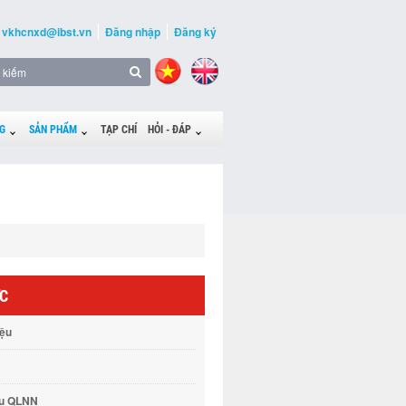
vkhcnxd@ibst.vn
Đăng nhập
Đăng ký
G
SẢN PHẨM
TẠP CHÍ
HỎI - ĐÁP
ỨC
iệu
vụ QLNN