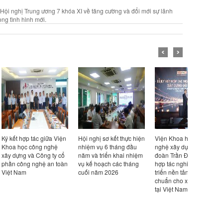
Hội nghị Trung ương 7 khóa XI về tăng cường và đổi mới sự lãnh
ng tình hình mới.
c giữa Viện
Hội nghị sơ kết thực hiện
Viện Khoa học công
Viện trưở
ng nghệ
nhiệm vụ 6 tháng đầu
nghệ xây dựng và Tập
Hồng Hải t
Công ty cổ
năm và triển khai nhiệm
đoàn Trần Đức ký kết
việc với 
ghệ an toàn
vụ kế hoạch các tháng
hợp tác nghiên cứu, phát
Viện thiết
cuối năm 2026
triển nền tảng tiêu
cứu kiến t
chuẩn cho xây dựng gỗ
Triết Gian
tại Việt Nam
Quốc