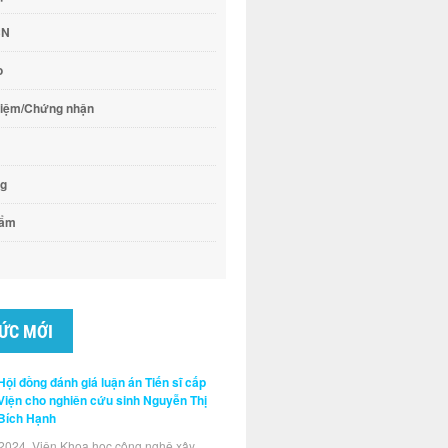
CN
o
hiệm/Chứng nhận
ng
hẩm
TỨC MỚI
Hội đồng đánh giá luận án Tiến sĩ cấp
Viện cho nghiên cứu sinh Nguyễn Thị
Bích Hạnh
2024, Viện Khoa học công nghệ xây