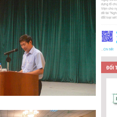
dựng tổ ch
Viện cho n
đề tài "Ng
đất loại sé
...
Chi tiết
ĐỐI 