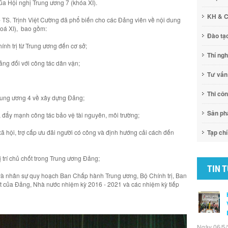
a Hội nghị Trung ương 7 (khóa XI).
KH & 
- TS. Trịnh Việt Cường đã phổ biến cho các Đảng viên về nội dung
oá XI), bao gồm:
Đào tạ
hính trị từ Trung ương đến cơ sở;
Thí ng
ảng đối với công tác dân vận;
Tư vấn
Thi cô
Trung ương 4 về xây dựng Đảng;
Sản p
, đẩy mạnh công tác bảo vệ tài nguyên, môi trường;
xã hội, trợ cấp ưu đãi người có công và định hướng cải cách đến
Tạp chí
 trí chủ chốt trong Trung ương Đảng;
TIN 
 và nhân sự quy hoạch Ban Chấp hành Trung ương, Bộ Chính trị, Ban
ốt của Đảng, Nhà nước nhiệm kỳ 2016 - 2021 và các nhiệm kỳ tiếp
Ngày 06/5/