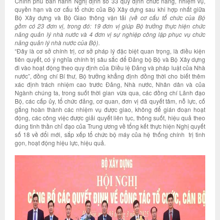
Chính phủ ban hành Nghị định số 33 quy định chức năng, nhiệm vụ,
quyền hạn và cơ cấu tổ chức của Bộ Xây dựng sau khi hợp nhất giữa
Bộ Xây dựng và Bộ Giao thông vận tải
(về cơ cấu tổ chức của Bộ
gồm có 23 đơn vị, trong đó:
19 đơn vị giúp Bộ trưởng thực hiện chức
năng quản lý nhà nước và 4 đơn vị sự nghiệp công lập phục vụ chức
năng quản lý nhà nước của Bộ)
.
“Đây là cơ sở chính trị, cơ sở pháp lý đặc biệt quan trọng, là điều kiện
tiên quyết, có ý nghĩa chính trị sâu sắc để Đảng bộ Bộ và Bộ Xây dựng
đi vào hoạt động theo quy định của Điều lệ Đảng và pháp luật của Nhà
nước”, đồng chí Bí thư, Bộ trưởng khẳng định đồng thời cho biết thêm
xác định trách nhiệm cao trước Đảng, Nhà nước, Nhân dân và của
Ngành chúng ta, trong suốt thời gian vừa qua, các đồng chí Lãnh đạo
Bộ, các cấp ủy, tổ chức đảng, cơ quan, đơn vị đã quyết tâm, nỗ lực, cố
gắng hoàn thành các nhiệm vụ được giao, không để gián đoạn hoạt
động, các công việc được giải quyết liên tục, thông suốt, hiệu quả theo
đúng tinh thần chỉ đạo của Trung ương về tổng kết thực hiện Nghị quyết
số 18 về đổi mới, sắp xếp tổ chức bộ máy của hệ thống chính trị tinh
gọn, hoạt động hiệu lực, hiệu quả.