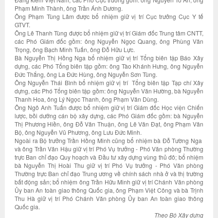
Phạm Minh Thành, ông Trần Ánh Dương.
Ông Phạm Tùng Lâm được bổ nhiệm giữ vị trí Cục trưởng Cục Y tế
GTVT.
Ông Lê Thanh Tùng được bổ nhiệm giữ vị trí Giám đốc Trung tâm CNTT,
các Phó Giám đốc gồm: ông Nguyễn Ngọc Quang, ông Phùng Văn
Trọng, ông Bạch Minh Tuấn, ông Đỗ Hữu Lực.
Bà Nguyễn Thị Hồng Nga bổ nhiệm giữ vị trí Tổng biên tập Báo Xây
dựng, các Phó Tổng biên tập gồm: ông Tào Khánh Hưng, ông Nguyễn
Đức Thắng, ông La Đức Hùng, ông Nguyễn Sơn Tùng.
Ông Nguyễn Thái Bình bổ nhiệm giữ vị trí Tổng biên tập Tạp chí Xây
dựng, các Phó Tổng biên tập gồm: ông Nguyễn Văn Hường, bà Nguyễn
Thanh Hoa, ông Lý Ngọc Thanh, ông Phạm Văn Dùng.
Ông Ngô Anh Tuấn được bổ nhiệm giữ vị trí Giám đốc Học viện Chiến
lược, bồi dưỡng cán bộ xây dựng, các Phó Giám đốc gồm: bà Nguyễn
Thị Phương Hiền, ông Đỗ Văn Thuận, ông Lê Văn Đạt, ông Phạm Văn
Bộ, ông Nguyễn Vũ Phương, ông Lưu Đức Minh.
Ngoài ra Bộ trưởng Trần Hồng Minh cũng bổ nhiệm bà Đỗ Tường Nga
và ông Trần Văn Hậu giữ vị trí Phó Vụ trưởng - Phó Văn phòng Thường
trực Ban chỉ đạo Quy hoạch và Đầu tư xây dựng vùng thủ đô; bổ nhiệm
bà Nguyễn Thị Hoài Thu giữ vị trí Phó Vụ trưởng - Phó Văn phòng
Thường trực Ban chỉ đạo Trung ương về chính sách nhà ở và thị trường
bất động sản; bổ nhiệm ông Trần Hữu Minh giữ vị trí Chánh Văn phòng
Ủy ban An toàn giao thông Quốc gia, ông Phạm Việt Công và bà Trịnh
Thu Hà giữ vị trí Phó Chánh Văn phòng Ủy ban An toàn giao thông
Quốc gia.
Theo Bộ Xây dựng