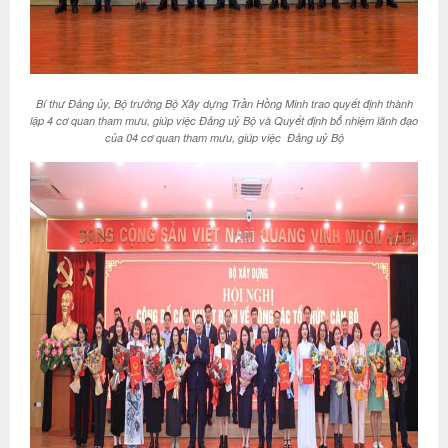
Bí thư Đảng ủy, Bộ trưởng Bộ Xây dựng Trần Hồng Minh trao quyết định thành
lập 4 cơ quan tham mưu, giúp việc Đảng uỷ Bộ và Quyết định bổ nhiệm lãnh đạo
của 04 cơ quan tham mưu, giúp việc Đảng uỷ Bộ