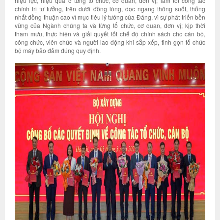
hiệu lực, hiệu quả ở từng tổ chức, cơ quan, đơn vị; làm tốt công tác
chính trị tư tưởng, trên dưới đồng lòng, dọc ngang thông suốt, thống
nhất đồng thuận cao vì mục tiêu lý tưởng của Đảng, vì sự phát triển bền
vững của Ngành chúng ta và từng tổ chức, cơ quan, đơn vị; kịp thời
tham mưu, thực hiện và giải quyết tốt chế độ chính sách cho cán bộ,
công chức, viên chức và người lao động khi sắp xếp, tinh gọn tổ chức
bộ máy bảo đảm đúng quy định.