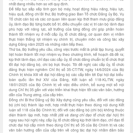
nhất đang nhiều hơn so với quy định.
Để tiếp tục sắp xếp tinh gọn bộ máy, hoạt động hiệu năng, hiệu lực,
hiệu quả, đồng chí Bí thư, Bộ trưởng giao Ban Tổ chức Đảng ủy Bộ, Vụ
Tổ chức cán bộ và các cơ quan liên quan kịp thời tham mưu giúp đảng
ủy, lãnh đạo Bộ từng bước bố trí, điều chuyển các vị trí cán bộ lãnh đạo
phù hợp với năng lực, sở trưởng của từng đồng chí góp phần hoàn
thành tốt nhiệm vụ ở mỗi cấp ủy, tổ chức đảng, cơ quan đơn vị nhằm
thực hiện thắng lợi nhiệm vụ chính trị, chuyên môn và công tác xây
dựng Đảng năm 2025 và những năm tiếp theo.
Thứ ba, Bộ trưởng yêu cầu, công việc trước mắt là phải tập trung, quyết
liệt hoàn thành tốt mọi nhiệm vụ theo chương trình, kế hoạch đã đề ra;
kịp thời lãnh đạo, chỉ đạo các cấp ủy, tổ chức đảng chuẩn bị tổ chức thật
tốt đại hội đảng bộ, chi bộ trực thuộc. Tôi đề nghị các cấp ủy, tổ chức
đảng thực hiện nghiêm Chỉ thị số 35-CT/TW, ngày 14/6/2024 của Bộ
Chính trị khóa XIII về đại hội đảng bộ các cấp tiến tới Đại hội đại biểu
toàn quốc lần thứ XIV của Đảng, Kết luận số 118-KL/TW, ngày
18/01/2025 của Bộ Chính trị về việc điều chỉnh, bổ sung một số nội
dung Chỉ thị 35 gắn với việc triển khai thực hiện tốt các văn bản, hướng
dẫn của Trung ương, của cấp trên.
Đồng chí Bí thư Đảng uỷ Bộ Xây dựng cũng yêu cầu, đối với các đảng
bộ (chi bộ) thành lập mới, hợp nhất thực hiện theo đúng nội dung Kết
luận số 118 của Bộ Chính trị; đối với các đảng bộ (chi bộ) không thuộc
diện thành lập mới, hợp nhất
(đã và đang chỉ đạo tổ chức đại hội)
thì
ngay sau hội nghị này, cấp ủy, tổ chức đảng kịp thời lãnh đạo, chỉ đạo tổ
chức đại hội cấp mình theo đúng Chỉ thị số 35 của Bộ Chính trị và các
văn bản hướng dẫn của cấp trên về công tác đại hội nhằm đảm bảo