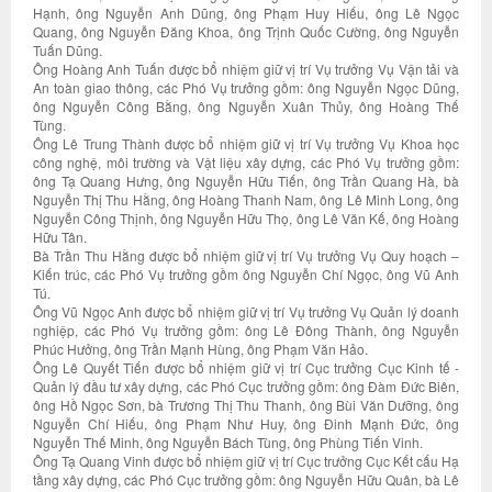
Hạnh, ông Nguyễn Anh Dũng, ông Phạm Huy Hiếu, ông Lê Ngọc
Quang, ông Nguyễn Đăng Khoa, ông Trịnh Quốc Cường, ông Nguyễn
Tuấn Dũng.
Ông Hoàng Anh Tuấn được bổ nhiệm giữ vị trí Vụ trưởng Vụ Vận tải và
An toàn giao thông, các Phó Vụ trưởng gồm: ông Nguyễn Ngọc Dũng,
ông Nguyễn Công Bằng, ông Nguyễn Xuân Thủy, ông Hoàng Thế
Tùng.
Ông Lê Trung Thành được bổ nhiệm giữ vị trí Vụ trưởng Vụ Khoa học
công nghệ, môi trường và Vật liệu xây dựng, các Phó Vụ trưởng gồm:
ông Tạ Quang Hưng, ông Nguyễn Hữu Tiến, ông Trần Quang Hà, bà
Nguyễn Thị Thu Hằng, ông Hoàng Thanh Nam, ông Lê Minh Long, ông
Nguyễn Công Thịnh, ông Nguyễn Hữu Thọ, ông Lê Văn Kế, ông Hoàng
Hữu Tân.
Bà Trần Thu Hằng được bổ nhiệm giữ vị trí Vụ trưởng Vụ Quy hoạch –
Kiến trúc, các Phó Vụ trưởng gồm ông Nguyễn Chí Ngọc, ông Vũ Anh
Tú.
Ông Vũ Ngọc Anh được bổ nhiệm giữ vị trí Vụ trưởng Vụ Quản lý doanh
nghiệp, các Phó Vụ trưởng gồm: ông Lê Đông Thành, ông Nguyễn
Phúc Hưởng, ông Trần Mạnh Hùng, ông Phạm Văn Hảo.
Ông Lê Quyết Tiến được bổ nhiệm giữ vị trí Cục trưởng Cục Kinh tế -
Quản lý đầu tư xây dựng, các Phó Cục trưởng gồm: ông Đàm Đức Biên,
ông Hồ Ngọc Sơn, bà Trương Thị Thu Thanh, ông Bùi Văn Dưỡng, ông
Nguyễn Chí Hiếu, ông Phạm Như Huy, ông Đinh Mạnh Đức, ông
Nguyễn Thế Minh, ông Nguyễn Bách Tùng, ông Phùng Tiến Vinh.
Ông Tạ Quang Vinh được bổ nhiệm giữ vị trí Cục trưởng Cục Kết cấu Hạ
tầng xây dựng, các Phó Cục trưởng gồm: ông Nguyễn Hữu Quân, bà Lê