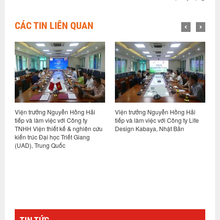
CÁC TIN LIÊN QUAN
Viện trưởng Nguyễn Hồng Hải
Hội thảo khoa học “Nhà ở xã hội
V
tiếp và làm việc với Công ty Life
phát thải các-bon thấp – Định
t
u
Design Kabaya, Nhật Bản
hướng và giải pháp cho Việt
V
Nam”