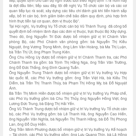
xếp, quyết định cho cán bộ nghỉ trước tuổi theo Nghị định 178 hôm nay
là đợt đầu tiên; tiếp sau đây, tôi đề nghị Vụ Tổ chức cán bộ và các cơ
quan tiếp tục rà soát, xây dựng các tiêu chí đánh giá khi tiến hành sắp
xếp, bố trí cán bộ, tinh giảm biên chế bảo đảm quy định, phù hợp tình
hình thực tiễn tại cơ quan, đơn vị thuộc Bộ”.
Tại Hội nghị, Vụ trưởng Vụ Tổ chức cán bộ Vũ Thành Trung đã công bố
quyết định bổ nhiệm lãnh đạo các đơn vị thuộc, trực thuộc Bộ Xây dựng.
Theo đó, ông Nguyễn Trí Đức được bổ nhiệm giữ vị trí Chánh Văn
phòng Bộ, các Phó Chánh văn phòng gồm: bà Nguyễn Thị Kiều
Nguyệt, ông Vương Trọng Minh, ông Lâm Văn Hoàng, bà Ma Thị Luận,
bà Trần Thị Út, ông Phạm Trung Kiên.
Ông Chu Hồng Uy được bổ nhiệm giữ vị trí Chánh Thanh tra, các Phó
Chánh Thanh tra gồm: bà Trịnh Thị Hằng Nga, ông Trần Văn Trường,
ông Đỗ Đức Thắng, ông Đinh Quang Tuấn.
Ông Nguyễn Trung Thành được bổ nhiệm giữ vị trí Vụ trưởng Vụ Hợp
tác quốc tế, các Phó Vụ trưởng gồm: ông Trần Việt Hà, bà Kiều Thị
Diễm, bà Trần Thị Thanh Thúy, bà Phạm Thị Hồng My, bà Đỗ Nguyệt
Ánh.
Bà Trần Thị Minh Hiền được bổ nhiệm giữ vị trí Vụ trưởng Vụ Pháp chế,
các Phó Vụ trưởng gồm: bà Chu Thị Thủy, ông Nguyễn Hồng Việt, ông
Lương Đức Trung, bà Đặng Thị Hải Yến.
Ông Vũ Thành Trung được bổ nhiệm giữ vị trí Vụ trưởng Vụ Tổ chức cán
bộ, các Phó Vụ trưởng gồm: bà Lê Thanh Hà, ông Nguyễn Cao Hiến,
ông Nguyễn Văn Nghĩa, bà Nguyễn Thị Thanh Hằng, bà Đỗ Thị Phong
Lan, ông Đỗ Duy Hiển.
Ông Trần Minh Phương được bổ nhiệm giữ vị trí Vụ trưởng Vụ Kế hoạch
– Tài chính, các Phó Vụ trưởng gồm: ông Lưu Quang Thìn, bà Lã Hồng