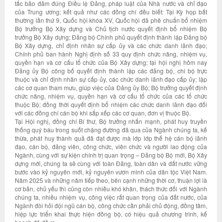
tắc bảo đảm đúng Điều lệ Đảng, pháp luật của Nhà nước và chỉ đạo
của Trung ương; kết quả như các đồng chí đều biết: Tại Kỳ họp bất
thường lần thứ 9, Quốc hội khóa XV, Quốc hội đã phê chuẩn bổ nhiệm
Bộ trưởng Bộ Xây dựng và Chủ tịch nước quyết định bổ nhiệm Bộ
trưởng Bộ Xây dựng; Đảng bộ Chính phủ quyết định thành lập Đảng bộ
Bộ Xây dựng, chỉ định nhân sự cấp ủy và các chức danh lãnh đạo;
Chính phủ ban hành Nghị định số 33 quy định chức năng, nhiệm vụ,
quyền hạn và cơ cấu tổ chức của Bộ Xây dựng; tại hội nghị hôm nay
Đảng ủy Bộ công bố quyết định thành lập các đảng bộ, chi bộ trực
thuộc và chỉ định nhân sự cấp ủy, các chức danh lãnh đạo cấp ủy; lập
các cơ quan tham mưu, giúp việc của Đảng ủy Bộ; Bộ trưởng quyết định
chức năng, nhiệm vụ, quyền hạn và cơ cấu tổ chức của các tổ chức
thuộc Bộ; đồng thời quyết định bổ nhiệm các chức danh lãnh đạo đối
với các đồng chí cán bộ khi sắp xếp các cơ quan, đơn vị thuộc Bộ.
Tại Hội nghị, đồng chí Bí thư, Bộ trưởng nhấn mạnh, phát huy truyền
thống quý báu trong suốt chặng đường đã qua của Ngành chúng ta, kế
thừa, phát huy thành quả đã đạt được mà lớp lớp thế hệ cán bộ lãnh
đạo, cán bộ, đảng viên, công chức, viên chức và người lao động của
Ngành, cùng với sự kiện chính trị quan trọng – Đảng bộ Bộ mới, Bộ Xây
dựng mới, chúng ta sẽ cùng với toàn Đảng, toàn dân và đất nước vững
bước vào kỷ nguyên mới, kỷ nguyên vươn mình của dân tộc Việt Nam.
Năm 2025 và những năm tiếp theo, bên cạnh những thời cơ, thuận lợi là
cơ bản, chủ yếu thì cũng còn nhiều khó khăn, thách thức đối với Ngành
chúng ta, nhiều nhiệm vụ, công việc rất quan trọng của đất nước, của
Ngành đòi hỏi đội ngũ cán bộ, công chức cần phải chủ động, đồng tâm,
hiệp lực triển khai thực hiện đồng bộ, có hiệu quả chương trình, kế