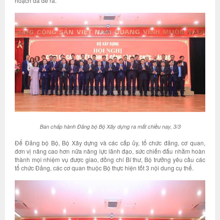
hoạch đã đề ra.
Ban chấp hành Đảng bộ Bộ Xây dựng ra mắt chiều nay, 3/3
Để Đảng bộ Bộ, Bộ Xây dựng và các cấp ủy, tổ chức đảng, cơ quan,
đơn vị nâng cao hơn nữa năng lực lãnh đạo, sức chiến đấu nhằm hoàn
thành mọi nhiệm vụ được giao, đồng chí Bí thư, Bộ trưởng yêu cầu các
tổ chức Đảng, các cơ quan thuộc Bộ thực hiện tốt 3 nội dung cụ thể.