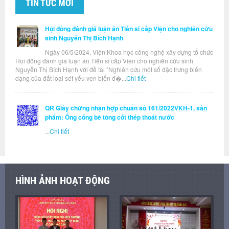
TIN TỨC MỚI
Hội đồng đánh giá luận án Tiến sĩ cấp Viện cho nghiên cứu
sinh Nguyễn Thị Bích Hạnh
Ngày 06/5/2024, Viện Khoa học công nghệ xây dựng tổ chức
Hội đồng đánh giá luận án Tiến sĩ cấp Viện cho nghiên cứu sinh
Nguyễn Thị Bích Hạnh với đề tài "Nghiên cứu một số đặc trưng biến
dạng của đất loại sét yếu ven biển đ�...
Chi tiết
QR Giấy chứng nhận hợp chuẩn số 161/2022VKH-1, sản
phẩm: Ống cống bê tông cốt thép thoát nước
...
Chi tiết
HÌNH ẢNH HOẠT ĐỘNG