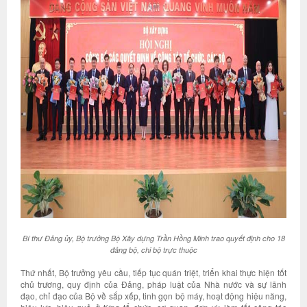
Bí thư Đảng ủy, Bộ trưởng Bộ Xây dựng Trần Hồng Minh trao quyết định cho 18
đảng bộ, chi bộ trực thuộc
Thứ nhất, Bộ trưởng yêu cầu, tiếp tục quán triệt, triển khai thực hiện tốt
chủ trương, quy định của Đảng, pháp luật của Nhà nước và sự lãnh
đạo, chỉ đạo của Bộ về sắp xếp, tinh gọn bộ máy, hoạt động hiệu năng,