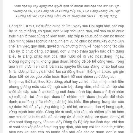
Lãnh đạo Bộ Xây dựng trao quyết định bổ nhiệm lãnh đạo các đơn vị: Cục
Đường bộ VN, Cục Hàng hải và Đường thủy VN, Cục Hàng không VN, Cục
Đường sắt VN, Cục Đăng kiểm VN và Trung tâm CNTT - Bộ Xây dựng
Đồng chí Bí thư, Bộ trưởng cũng chỉ rõ: Ngay sau Hội nghị này, các cấp
ủy, tổ chức đảng, cơ quan, đơn vị kịp thời lãnh đạo, chỉ đạo và tổ chức
thực hiện tốt việc củng cố kiện toàn, sắp xếp tổ chức, bố trí cán bộ thuộc
cấp mình; bám sát chức năng, nhiệm vụ, tổ chức bộ máy, xây dựng Quy
chế làm việc, quy định, quyết định, chương trình, kế hoạch công tác của
cấp ủy, tổ chức đảng, cơ quan, đơn vị theo thẩm quyền bảo đảm đúng
Điều lệ Đảng, pháp luật của Nhà nước để đi vào hoạt động ngay,
không ngừng nghỉ, không gián đoạn, không để bê trễ công việc. Trong
quá trình thực hiện phải bám sát nguyên tắc của Đảng, pháp luật của
Nhà nước, phát huy dân chủ, tạo sự đồng thuận, thống nhất cao, giữ gìn
đoàn kết nội bộ, góp phần hoàn thành tốt mọi nhiệm vụ được giao.
Nhiệm vụ thứ hai, theo Bộ trưởng, phát huy vai trò, trách nhiệm, tính tiền
phong gương mẫu của đội ngũ cán bộ, đảng viên, nhất là cán bộ chủ
chốt các cấp, các tổ chức đảng mới được thành lập, được chỉ định nhân
sự mới, cán bộ lãnh đạo được bổ nhiệm mới, được chuyển đổi chức
danh; các đồng chí là những cán bộ tiêu biểu, tiên phong, trung tâm của
sự đoàn kết để xây dựng đảng bộ, chi bộ, cơ quan, đơn vị trong sạch,
vững mạnh toàn diện. Công tác rà soát, sắp xếp, bổ nhiệm cán bộ hôm
nay mới chỉ là bước đầu để các cấp ủy, tổ chức đảng, cơ quan, đơn vị đi
vào hoạt động ngay, tiếp sau đây Đảng ủy Bộ tiếp tục lãnh đạo, chỉ đạo
rà soát sắp xếp bảo đảm đúng quy định, phù hợp với tình hình thực tiễn;
hiện nay khi sắp xếp, số lượng cấp phó của các cơ quan, đơn vị hợp