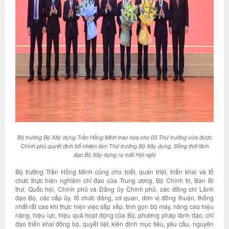
Bộ trưởng Bộ Xây dựng Trần Hồng Minh trao hoa cho 03 Thứ trưởng vừa được
Chính phủ quyết định bổ nhiệm làm Thứ trưởng Bộ Xây dựng.
Đồng thời lãnh
đạo Bộ Xây dựng ra mắt Hội nghị
Bộ trưởng Trần Hồng Minh cũng cho biết, quán triệt, triển khai và tổ
chức thực hiện nghiêm chỉ đạo của Trung ương, Bộ Chính trị, Ban Bí
thư, Quốc hội, Chính phủ và Đảng ủy Chính phủ, các đồng chí Lãnh
đạo Bộ, các cấp ủy, tổ chức đảng, cơ quan, đơn vị đồng thuận, thống
nhất rất cao khi thực hiện việc sắp xếp, tinh gọn bộ máy, nâng cao hiệu
năng, hiệu lực, hiệu quả hoạt động của Bộ; phương pháp lãnh đạo, chỉ
đạo triển khai đồng bộ, quyết liệt, kiên định mục tiêu, yêu cầu, nguyên