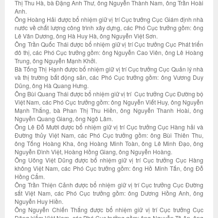
Thị Thu Hà, bà Đặng Anh Thư, ông Nguyễn Thành Nam, ông Trần Hoài
Anh.
Ông Hoàng Hải được bổ nhiệm giữ vị trí Cục trưởng Cục Giám định nhà
nước về chất lượng công trình xây dựng, các Phó Cục trưởng gồm: ông
Lê Văn Dương, ông Hà Huy Hà, ông Nguyễn Việt Sơn.
Ông Trần Quốc Thái được bổ nhiệm giữ vị trí Cục trưởng Cục Phát triển
đô thị, các Phó Cục trưởng gồm: ông Nguyễn Cao Viên, ông Lê Hoàng
Trung, ông Nguyễn Mạnh Khởi.
Bà Tống Thị Hạnh được bổ nhiệm giữ vị trí Cục trưởng Cục Quản lý nhà
và thị trường bất động sản, các Phó Cục trưởng gồm: ông Vương Duy
Dũng, ông Hà Quang Hưng.
Ông Bùi Quang Thái được bổ nhiệm giữ vị trí Cục trưởng Cục Đường bộ
Việt Nam, các Phó Cục trưởng gồm: ông Nguyễn Viết Huy, ông Nguyễn
Mạnh Thắng, bà Phan Thị Thu Hiền, ông Nguyễn Thanh Hoài, ông
Nguyễn Quang Giang, ông Ngô Lâm.
Ông Lê Đỗ Mười được bổ nhiệm giữ vị trí Cục trưởng Cục Hàng hải và
Đường thủy Việt Nam, các Phó Cục trưởng gồm: ông Bùi Thiên Thu,
ông Tống Hoàng Kha, ông Hoàng Minh Toàn, ông Lê Minh Đạo, ông
Nguyễn Đình Việt, Hoàng Hồng Giang, ông Nguyễn Hoàng.
Ông Uông Việt Dũng được bổ nhiệm giữ vị trí Cục trưởng Cục Hàng
không Việt Nam, các Phó Cục trưởng gồm: ông Hồ Minh Tấn, ông Đỗ
Hồng Cẩm.
Ông Trần Thiện Cảnh được bổ nhiệm giữ vị trí Cục trưởng Cục Đường
sắt Việt Nam, các Phó Cục trưởng gồm: ông Dương Hồng Anh, ông
Nguyễn Huy Hiền.
Ông Nguyễn Chiến Thắng được bổ nhiệm giữ vị trí Cục trưởng Cục
Đăng kiểm Việt Nam, các Phó Cục trưởng gồm: ông Nguyễn Tô An, ông