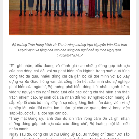
Bộ trưởng Trần Hồng Minh và Thứ trưởng thường trực Nguyễn Văn Sinh trao
Quyết định và tặng hoa cho các đồng chí nghỉ chế độ theo Nghị định
178/2024/NĐ-CP
“Tôi ghi nhận, biểu dương và đánh giá cao những đóng góp tích cực
của các đồng chí đối với sự phát triển của Ngành trong suốt quá trình
công tác đã qua, nhiều đồng chí đã gắn bó cả đời mình với Bộ Xây
dựng và Bộ Giao thông vận tải, cống hiến hết sức mình cho sự nghiệp
phát triển của ngành”, Bộ trưởng phát biểu đồng thời nhấn mạnh thêm,
việc tự nguyện xin nghỉ trước tuổi của các đồng chí thể hiện tinh thần
trách nhiệm cao, hy sinh của cá nhân đối với sự nghiệp cách mạng về
sắp xếp tổ chức bộ máy; đây là sự nêu gương, tinh thần đảng viên vì sự
nghiệp lớn của đất nước, tạo thuận lợi cho cơ quan, đơn vị trong việc
sắp xếp, cơ cấu lại đội ngũ cán bộ.
“Thay mặt Đảng ủy, lãnh đạo Bộ xin trân trọng cám ơn và ghi nhận
những đóng góp tích cực của các đồng chí”, Bộ trưởng một lần nữa
nhấn mạnh.
Ngay sau đó, đồng chí Bí thư Đảng uỷ Bộ, Bộ trưởng chỉ đạo: “Đợt sắp