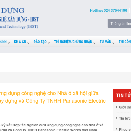
Hotline: 024 37544196
QLNN
KH & CN
ĐÀO TẠO
THÍ NGHIỆM/CHỨNG NHẬN
TƯ VẤN
THI CÔN
ứng dụng công nghệ cho Nhà ở xã hội giữa
TIN T
ây dựng và Công Ty TNHH Panasonic Electric
Giới th
Tin tức
 Lễ ký kết Hợp tác Nghiên cứu ứng dụng công nghệ cho Nhà ở xã
Phục 
dựng và Công Ty TNHH Panasonic Electric Works Việt Nam.