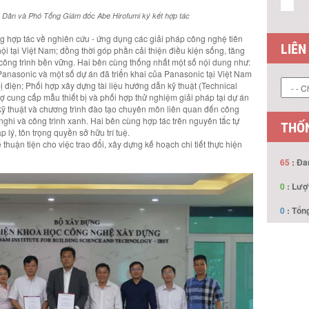
 Dân và Phó Tổng Giám đốc Abe Hirofumi ký kết hợp tác
g hợp tác về nghiên cứu - ứng dụng các giải pháp công nghệ tiên
i tại Việt Nam; đồng thời góp phần cải thiện điều kiện sống, tăng
 công trình bền vững. Hai bên cùng thống nhất một số nội dung như:
anasonic và một số dự án đã triển khai của Panasonic tại Việt Nam
ị điện; Phối hợp xây dựng tài liệu hướng dẫn kỹ thuật (Technical
LIÊN
rợ cung cấp mẫu thiết bị và phối hợp thử nghiệm giải pháp tại dự án
n kỹ thuật và chương trình đào tạo chuyên môn liên quan đến công
nghi và công trình xanh. Hai bên cùng hợp tác trên nguyên tắc tự
lý, tôn trọng quyền sở hữu trí tuệ.
 thuận tiện cho việc trao đổi, xây dựng kế hoạch chi tiết thực hiện
THỐN
65
: Đa
0
: Lượ
0
: Tổng