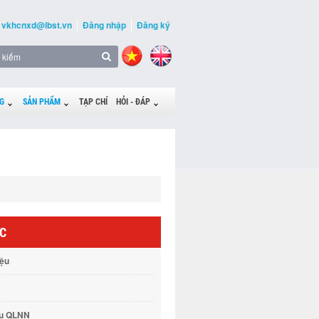
vkhcnxd@ibst.vn
Đăng nhập
Đăng ký
G
SẢN PHẨM
TẠP CHÍ
HỎI - ĐÁP
ỨC
iệu
vụ QLNN