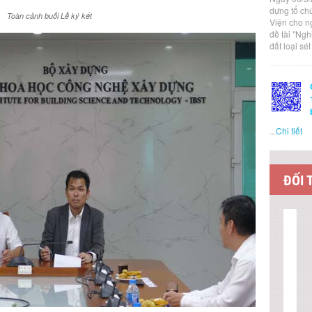
dựng tổ ch
Toàn cảnh buổi Lễ ký kết
Viện cho n
đề tài "Ng
đất loại sé
...
Chi tiết
ĐỐI 