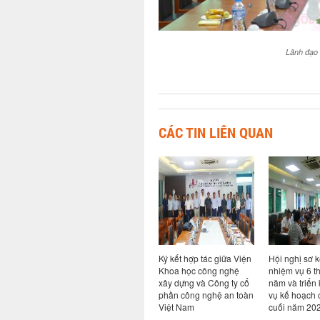
Lãnh đạo 
CÁC TIN LIÊN QUAN
ả năng
Hội thảo chuyên đề Bim
Ký kết hợp tác giữa Viện
Hội nghị sơ k
ao cho
trong kỷ nguyên AI: từ
Khoa học công nghệ
nhiệm vụ 6 t
ong hệ
quy định đến thực tiễn
xây dựng và Công ty cổ
năm và triển
i khi có
chuyển đổi số ngành
phần công nghệ an toàn
vụ kế hoạch 
Xây dựng
Việt Nam
cuối năm 20