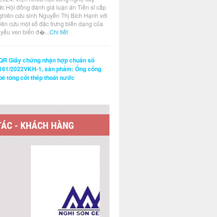
ức Hội đồng đánh giá luận án Tiến sĩ cấp
ghiên cứu sinh Nguyễn Thị Bích Hạnh với
hiên cứu một số đặc trưng biến dạng của
t yếu ven biển đ�...
Chi tiết
QR Giấy chứng nhận hợp chuẩn số
161/2022VKH-1, sản phẩm: Ống cống
bê tông cốt thép thoát nước
TÁC - KHÁCH HÀNG