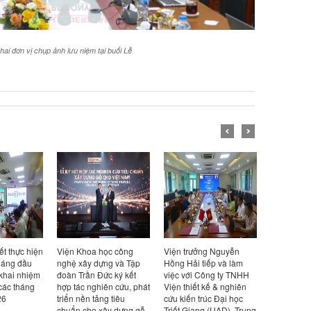
hai đơn vị chụp ảnh lưu niệm tại buổi Lễ
ết thực hiện
Viện Khoa học công
Viện trưởng Nguyễn
Viện trưở
háng đầu
nghệ xây dựng và Tập
Hồng Hải tiếp và làm
Hồng Hải t
 khai nhiệm
đoàn Trần Đức ký kết
việc với Công ty TNHH
việc với Cô
các tháng
hợp tác nghiên cứu, phát
Viện thiết kế & nghiên
Design Ka
26
triển nền tảng tiêu
cứu kiến trúc Đại học
Bản
chuẩn cho xây dựng gỗ
Triết Giang (UAD), Trung