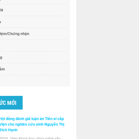
CN
o
hiệm/Chứng nhận
ng
hẩm
TỨC MỚI
Hội đồng đánh giá luận án Tiến sĩ cấp
Viện cho nghiên cứu sinh Nguyễn Thị
Bích Hạnh
2024, Viện Khoa học công nghệ xây