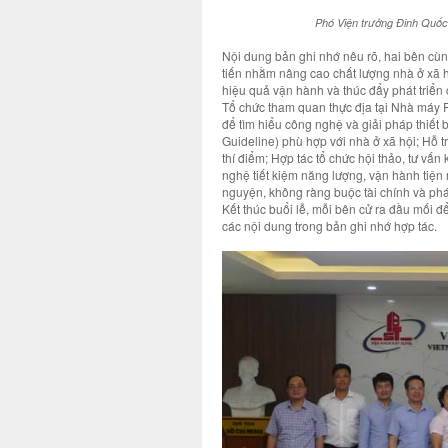
Phó Viện trưởng Đinh Quốc
Nội dung bản ghi nhớ nêu rõ, hai bên cùn
tiến nhằm nâng cao chất lượng nhà ở xã hộ
hiệu quả vận hành và thúc đẩy phát triển
Tổ chức tham quan thực địa tại Nhà máy P
để tìm hiểu công nghệ và giải pháp thiết b
Guideline) phù hợp với nhà ở xã hội; Hỗ t
thí điểm; Hợp tác tổ chức hội thảo, tư vấ
nghệ tiết kiệm năng lượng, vận hành tiện 
nguyện, không ràng buộc tài chính và pháp 
Kết thúc buổi lễ, mỗi bên cử ra đầu mối để
các nội dung trong bản ghi nhớ hợp tác.