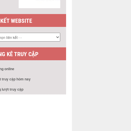
 KẾT WEBSITE
G KÊ TRUY CẬP
ng online
t truy cập hôm nay
 lượt truy cập