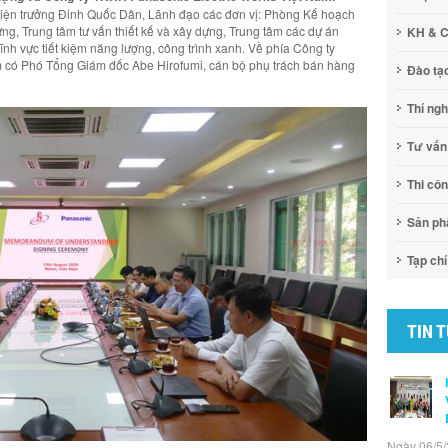
Viện trưởng Đinh Quốc Dân, Lãnh đạo các đơn vị: Phòng Kế hoạch
ựng, Trung tâm tư vấn thiết kế và xây dựng, Trung tâm các dự án
KH & 
ĩnh vực tiết kiệm năng lượng, công trình xanh. Về phía Công ty
 có Phó Tổng Giám đốc Abe Hirofumi, cán bộ phụ trách bán hàng
Đào tạ
Thí ng
Tư vấn
Thi cô
Sản p
Tạp chí
TIN 
Ngày 06/5/