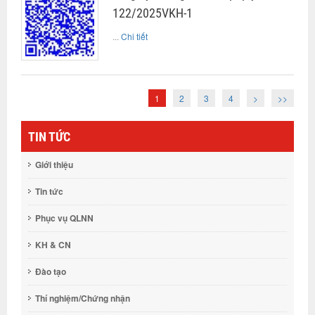
122/2025VKH-1
...
Chi tiết
1
2
3
4
>
>>
TIN TỨC
Giới thiệu
Tin tức
Phục vụ QLNN
KH & CN
Đào tạo
Thí nghiệm/Chứng nhận