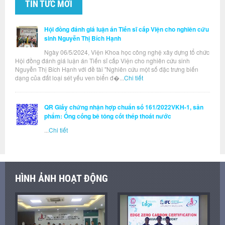
TIN TỨC MỚI
Hội đồng đánh giá luận án Tiến sĩ cấp Viện cho nghiên cứu
sinh Nguyễn Thị Bích Hạnh
Ngày 06/5/2024, Viện Khoa học công nghệ xây dựng tổ chức
Hội đồng đánh giá luận án Tiến sĩ cấp Viện cho nghiên cứu sinh
Nguyễn Thị Bích Hạnh với đề tài "Nghiên cứu một số đặc trưng biến
dạng của đất loại sét yếu ven biển đ�...
Chi tiết
QR Giấy chứng nhận hợp chuẩn số 161/2022VKH-1, sản
phẩm: Ống cống bê tông cốt thép thoát nước
...
Chi tiết
HÌNH ẢNH HOẠT ĐỘNG