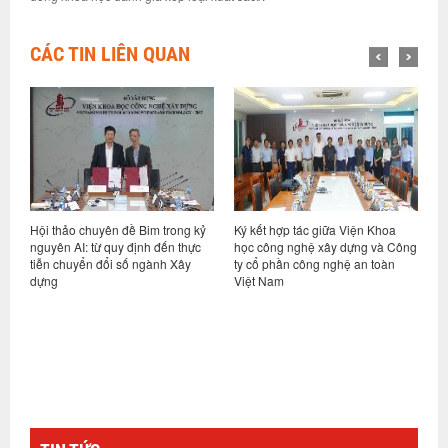
CÁC TIN LIÊN QUAN
Hội thảo chuyên đề Bim trong kỷ
Ký kết hợp tác giữa Viện Khoa
Hộ
ệ
nguyên AI: từ quy định đến thực
học công nghệ xây dựng và Công
vụ
tiễn chuyển đổi số ngành Xây
ty cổ phần công nghệ an toàn
nh
dựng
Việt Nam
cu