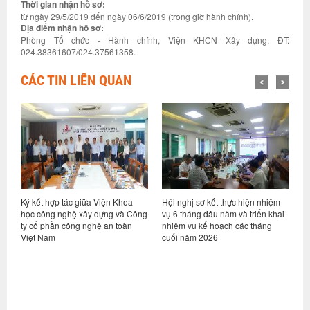
Thời gian nhận hồ sơ:
từ ngày 29/5/2019 đến ngày 06/6/2019 (trong giờ hành chính).
Địa điểm nhận hồ sơ:
Phòng Tổ chức - Hành chính, Viện KHCN Xây dựng, ĐT:
024.38361607/024.37561358.
CÁC TIN LIÊN QUAN
ỷ
Ký kết hợp tác giữa Viện Khoa
Hội nghị sơ kết thực hiện nhiệm
V
học công nghệ xây dựng và Công
vụ 6 tháng đầu năm và triển khai
d
ty cổ phần công nghệ an toàn
nhiệm vụ kế hoạch các tháng
h
Việt Nam
cuối năm 2026
n
g