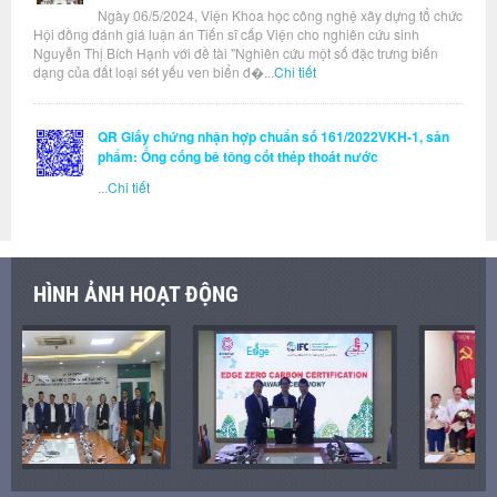
Ngày 06/5/2024, Viện Khoa học công nghệ xây dựng tổ chức
Hội đồng đánh giá luận án Tiến sĩ cấp Viện cho nghiên cứu sinh
Nguyễn Thị Bích Hạnh với đề tài "Nghiên cứu một số đặc trưng biến
dạng của đất loại sét yếu ven biển đ�...
Chi tiết
QR Giấy chứng nhận hợp chuẩn số 161/2022VKH-1, sản
phẩm: Ống cống bê tông cốt thép thoát nước
...
Chi tiết
HÌNH ẢNH HOẠT ĐỘNG