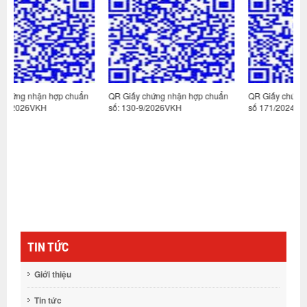
uẩn
QR Giấy chứng nhận hợp chuẩn
QR Giấy chứng nhận hợp chuẩn
số: 130-9/2026VKH
số 171/2024VKH-2
TIN TỨC
Giới thiệu
Tin tức