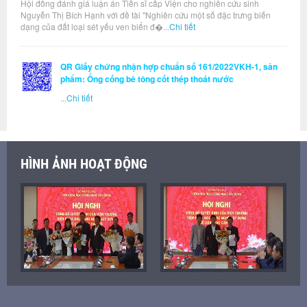
Hội đồng đánh giá luận án Tiến sĩ cấp Viện cho nghiên cứu sinh
Nguyễn Thị Bích Hạnh với đề tài "Nghiên cứu một số đặc trưng biến
dạng của đất loại sét yếu ven biển đ�...
Chi tiết
QR Giấy chứng nhận hợp chuẩn số 161/2022VKH-1, sản
phẩm: Ống cống bê tông cốt thép thoát nước
...
Chi tiết
HÌNH ẢNH HOẠT ĐỘNG