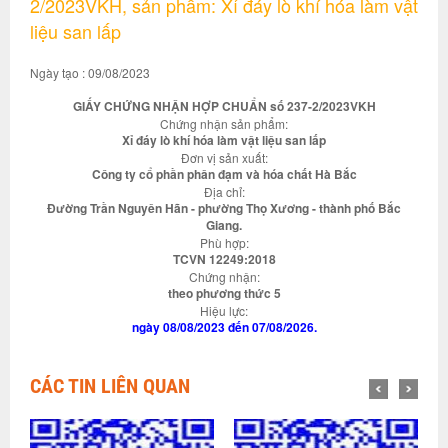
2/2023VKH, sản phẩm: Xỉ đáy lò khí hóa làm vật
liệu san lấp
Ngày tạo : 09/08/2023
GIẤY CHỨNG NHẬN HỢP CHUẨN số 237-2/2023VKH
Chứng nhận sản phẩm:
Xỉ đáy lò khí hóa làm vật liệu san lấp
Đơn vị sản xuất:
Công ty cổ phần phân đạm và hóa chất Hà Bắc
Địa chỉ:
Đường Trần Nguyên Hãn - phường Thọ Xương - thành phố Bắc
Giang.
Phù hợp:
TCVN 12249:2018
Chứng nhận:
theo phương thức 5
Hiệu lực:
ngày 08/08/2023 đến 07/08/2026.
CÁC TIN LIÊN QUAN