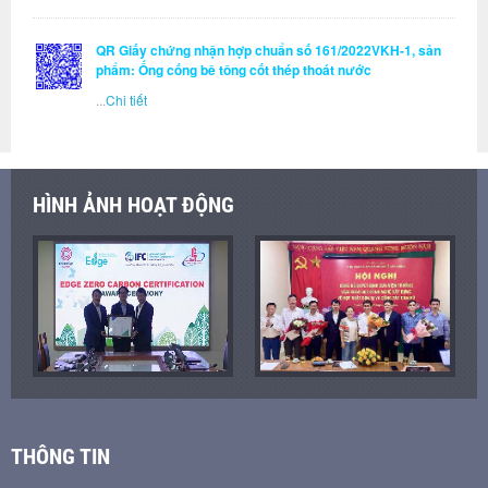
QR Giấy chứng nhận hợp chuẩn số 161/2022VKH-1, sản
phẩm: Ống cống bê tông cốt thép thoát nước
...
Chi tiết
HÌNH ẢNH HOẠT ĐỘNG
THÔNG TIN