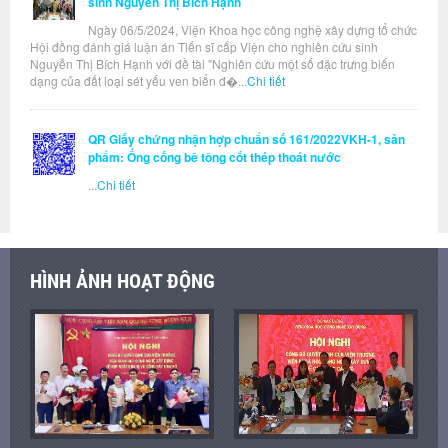
sinh Nguyễn Thị Bích Hạnh
Ngày 06/5/2024, Viện Khoa học công nghệ xây dựng tổ chức
Hội đồng đánh giá luận án Tiến sĩ cấp Viện cho nghiên cứu sinh
Nguyễn Thị Bích Hạnh với đề tài "Nghiên cứu một số đặc trưng biến
dạng của đất loại sét yếu ven biển đ�...
Chi tiết
QR Giấy chứng nhận hợp chuẩn số 161/2022VKH-1, sản
phẩm: Ống cống bê tông cốt thép thoát nước
...
Chi tiết
HÌNH ẢNH HOẠT ĐỘNG