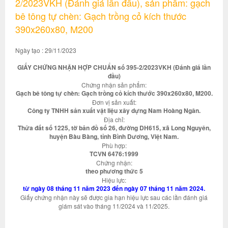
2/2023VKH (Đánh giá lần đầu), sản phẩm: gạch
bê tông tự chèn: Gạch trồng cỏ kích thước
390x260x80, M200
Ngày tạo : 29/11/2023
GIẤY CHỨNG NHẬN HỢP CHUẨN số 395-2/2023VKH (Đánh giá lần
đầu)
Chứng nhận sản phẩm:
Gạch bê tông tự chèn: Gạch trồng cỏ kích thước 390x260x80, M200.
Đơn vị sản xuất:
Công ty TNHH sản xuất vật liệu xây dựng Nam Hoàng Ngân.
Địa chỉ:
Thửa đất số 1225, tờ bản đồ số 26, đường DH615, xã Long Nguyên,
huyện Bàu Bàng, tỉnh Bình Dương, Việt Nam.
Phù hợp:
TCVN 6476:1999
Chứng nhận:
theo phương thức 5
Hiệu lực:
từ ngày 08 tháng 11 năm 2023 đến ngày 07 tháng 11 năm 2024.
Giấy chứng nhận này sẽ được gia hạn hiệu lực sau các lần đánh giá
giám sát vào tháng 11/2024 và 11/2025.