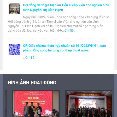
Hội đồng đánh giá luận án Tiến sĩ cấp Viện cho nghiên cứu
sinh Nguyễn Thị Bích Hạnh
Ngày 06/5/2024, Viện Khoa học công nghệ xây dựng tổ chức
Hội đồng đánh giá luận án Tiến sĩ cấp Viện cho nghiên cứu sinh
Nguyễn Thị Bích Hạnh với đề tài "Nghiên cứu một số đặc trưng biến
dạng của đất loại sét yếu ven biển đ�...
Chi tiết
QR Giấy chứng nhận hợp chuẩn số 161/2022VKH-1, sản
phẩm: Ống cống bê tông cốt thép thoát nước
...
Chi tiết
HÌNH ẢNH HOẠT ĐỘNG