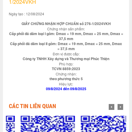
1/2024VKH
Ngày tạo : 12/08/2024
GIẤY CHỨNG NHẬN HỢP CHUẨN số 276-1/2024VKH
Chứng nhận sản phẩm:
Cấp phối đá dăm loại I gồm: Dmax = 19 mm, Dmax = 25 mm, Dmax =
37,5 mm
Cấp phối đá dăm loại II gồm: Dmax = 19 mm, Dmax = 25 mm, Dmax
= 37,5 mm
Đơn vị được cấp:
Công ty TNHH Xây dựng và Thương mại Phúc Thiện
Phù hợp:
TCVN 8859:2023
Chứng nhận:
theo phương thức 5
Hiệu lực:
09/8/2024 đến 09/8/2025
CÁC TIN LIÊN QUAN