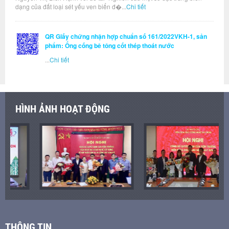
dạng của đất loại sét yếu ven biển đ�...
Chi tiết
QR Giấy chứng nhận hợp chuẩn số 161/2022VKH-1, sản
phẩm: Ống cống bê tông cốt thép thoát nước
...
Chi tiết
HÌNH ẢNH HOẠT ĐỘNG
THÔNG TIN