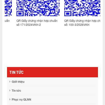
n
QR Giấy chứng nhận hợp chuẩn
QR Giấy chứng nhận hợp chuẩn
Q
số 171/2024VKH-2
số: 100-3/2026VKH
s
TIN TỨC
Giới thiệu
Tin tức
Phục vụ QLNN