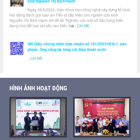
sinh Nguyễn Thị Bích Hạnh
Ngày 06/5/2024, Viện Khoa học công nghệ xây dựng tổ chức
Hội đồng đánh giá luận án Tiến sĩ cấp Viện cho nghiên cứu sinh
Nguyễn Thị Bích Hạnh với đề tài "Nghiên cứu một số đặc trưng biến
dạng của đất loại sét yếu ven biển đ�...
Chi tiết
QR Giấy chứng nhận hợp chuẩn số 161/2022VKH-1, sản
phẩm: Ống cống bê tông cốt thép thoát nước
...
Chi tiết
HÌNH ẢNH HOẠT ĐỘNG