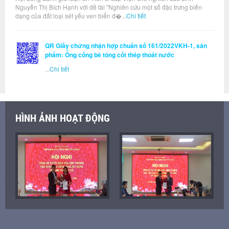
Nguyễn Thị Bích Hạnh với đề tài "Nghiên cứu một số đặc trưng biến
dạng của đất loại sét yếu ven biển đ�...
Chi tiết
QR Giấy chứng nhận hợp chuẩn số 161/2022VKH-1, sản
phẩm: Ống cống bê tông cốt thép thoát nước
...
Chi tiết
HÌNH ẢNH HOẠT ĐỘNG