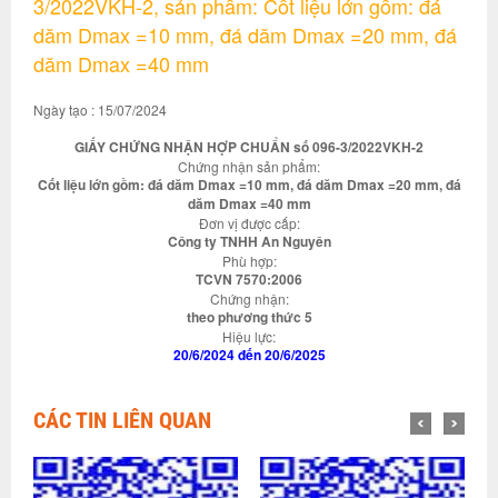
3/2022VKH-2, sản phẩm: Cốt liệu lớn gồm: đá
dăm Dmax =10 mm, đá dăm Dmax =20 mm, đá
dăm Dmax =40 mm
Ngày tạo : 15/07/2024
GIẤY CHỨNG NHẬN HỢP CHUẨN số 096-3/2022VKH-2
Chứng nhận sản phẩm:
Cốt liệu lớn gồm: đá dăm Dmax =10 mm, đá dăm Dmax =20 mm, đá
dăm Dmax =40 mm
Đơn vị được cấp:
Công ty TNHH An Nguyên
Phù hợp:
TCVN 7570:2006
Chứng nhận:
theo phương thức 5
Hiệu lực:
20/6/2024 đến 20/6/2025
CÁC TIN LIÊN QUAN