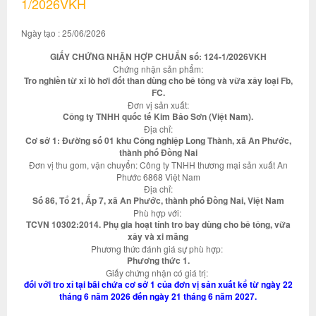
1/2026VKH
Ngày tạo : 25/06/2026
GIẤY CHỨNG NHẬN HỢP CHUẨN số: 124-1/2026VKH
Chứng nhận sản phẩm:
Tro nghiền từ xỉ lò hơi đốt than dùng cho bê tông và vữa xây loại Fb,
FC.
Đơn vị sản xuất:
Công ty TNHH quốc tế Kim Bảo Sơn (Việt Nam).
Địa chỉ:
Cơ sở 1: Đường số 01 khu Công nghiệp Long Thành, xã An Phước,
thành phố Đồng Nai
Đơn vị thu gom, vận chuyển: Công ty TNHH thương mại sản xuất An
Phước 6868 Việt Nam
Địa chỉ:
Số 86, Tổ 21, Ấp 7, xã An Phước, thành phố Đồng Nai, Việt Nam
Phù hợp với:
TCVN 10302:2014. Phụ gia hoạt tính tro bay dùng cho bê tông, vữa
xây và xi măng
Phương thức đánh giá sự phù hợp:
Phương thức 1.
Giấy chứng nhận có giá trị:
đối với tro xỉ tại bãi chứa cơ sở 1 của đơn vị sản xuất kể từ ngày 22
tháng 6 năm 2026 đến ngày 21 tháng 6 năm 2027.