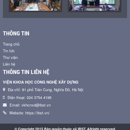
THÔNG TIN
Trang chủ
Tin tức
Thư viện
Liên hệ
THÔNG TIN LIÊN HỆ
VIỆN KHOA HỌC CÔNG NGHỆ XÂY DỰNG
Địa chỉ: 81 phố Trần Cung, Nghĩa Đô, Hà Nội
Điện thoại: 024 3754 4196
Email: vkhcnxd@ibst.vn
Website: https://ibst.vn/
© Copyright 2015 Bản quyền thuộc về IBST. Allright reserved.