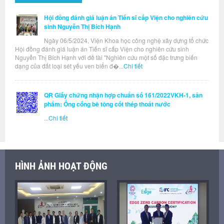
Hội đồng đánh giá luận án Tiến sĩ cấp Viện cho nghiên cứu
sinh Nguyễn Thị Bích Hạnh
Ngày 06/5/2024, Viện Khoa học công nghệ xây dựng tổ chức
Hội đồng đánh giá luận án Tiến sĩ cấp Viện cho nghiên cứu sinh
Nguyễn Thị Bích Hạnh với đề tài "Nghiên cứu một số đặc trưng biến
dạng của đất loại sét yếu ven biển đ�...
Chi tiết
QR Giấy chứng nhận hợp chuẩn số 161/2022VKH-1, sản
phẩm: Ống cống bê tông cốt thép thoát nước
...
Chi tiết
HÌNH ẢNH HOẠT ĐỘNG