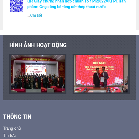
QR Giấy chứng nhận hợp chuẩn số 161/2022VKH-1, sản
phẩm: Ống cống bê tông cốt thép thoát nước
...
Chi tiết
HÌNH ẢNH HOẠT ĐỘNG
THÔNG TIN
Trang chủ
Tin tức