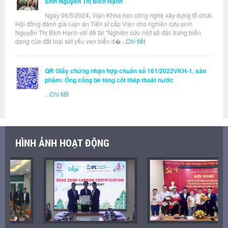
sinh Nguyễn Thị Bích Hạnh
Ngày 06/5/2024, Viện Khoa học công nghệ xây dựng tổ chức
Hội đồng đánh giá luận án Tiến sĩ cấp Viện cho nghiên cứu sinh
Nguyễn Thị Bích Hạnh với đề tài "Nghiên cứu một số đặc trưng biến
dạng của đất loại sét yếu ven biển đ�...
Chi tiết
QR Giấy chứng nhận hợp chuẩn số 161/2022VKH-1, sản
phẩm: Ống cống bê tông cốt thép thoát nước
...
Chi tiết
HÌNH ẢNH HOẠT ĐỘNG