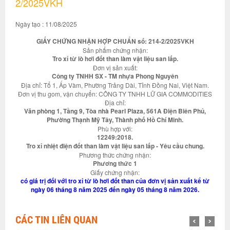
2/2025VKH
Ngày tạo : 11/08/2025
GIẤY CHỨNG NHẬN HỢP CHUẨN số: 214-2/2025VKH
Sản phẩm chứng nhận:
Tro xỉ từ lò hơi đốt than làm vật liệu san lấp.
Đơn vị sản xuất:
Công ty TNHH SX - TM nhựa Phong Nguyên
Địa chỉ: Tổ 1, Ấp Vàm, Phường Trảng Dài, Tỉnh Đồng Nai, Việt Nam.
Đơn vị thu gom, vận chuyển: CÔNG TY TNHH LỮ GIA COMMODITIES
Địa chỉ:
Văn phòng 1, Tầng 9, Tòa nhà Pearl Plaza, 561A Điện Biên Phủ,
Phường Thạnh Mỹ Tây, Thành phố Hồ Chí Minh.
Phù hợp với:
12249:2018.
Tro xỉ nhiệt điện đốt than làm vật liệu san lấp - Yêu cầu chung.
Phương thức chứng nhận:
Phương thức 1
Giấy chứng nhận:
có giá trị đối với tro xỉ từ lò hơi đốt than của đơn vị sản xuất kể từ
ngày 06 tháng 8 năm 2025 đến ngày 05 tháng 8 năm 2026.
CÁC TIN LIÊN QUAN