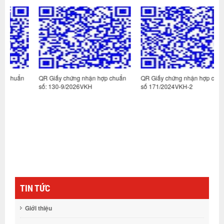
n
QR Giấy chứng nhận hợp chuẩn
QR Giấy chứng nhận hợp chuẩn
Q
số: 130-9/2026VKH
số 171/2024VKH-2
s
TIN TỨC
Giới thiệu